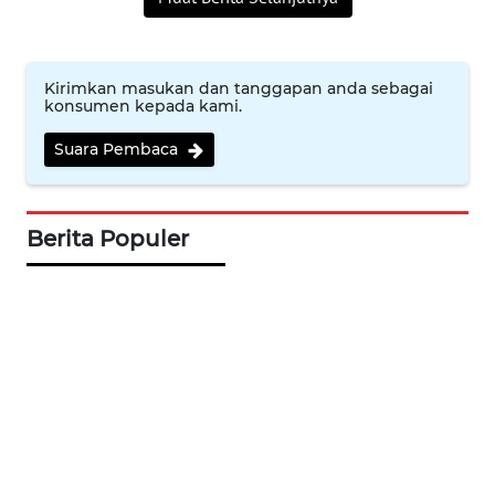
SUKABUMI
WN
PURWAKARTA
Kirimkan masukan dan tanggapan anda sebagai
konsumen kepada kami.
WN
Suara Pembaca
PRIANGAN
TIMUR
Berita Populer
WN
SEMARANG
WN
SOLO
WN
BOROBUDUR