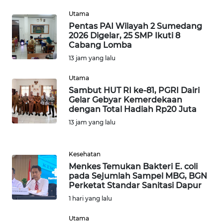
PAPUA
BARAT
Utama
Pentas PAI Wilayah 2 Sumedang
2026 Digelar, 25 SMP Ikuti 8
WN
Cabang Lomba
RIAU
13 jam yang lalu
WN
Utama
SERAMBI
Sambut HUT RI ke-81, PGRI Dairi
Gelar Gebyar Kemerdekaan
dengan Total Hadiah Rp20 Juta
WN
JAMBI
13 jam yang lalu
WN
Kesehatan
SULTRA
Menkes Temukan Bakteri E. coli
pada Sejumlah Sampel MBG, BGN
Perketat Standar Sanitasi Dapur
WN
NTB
1 hari yang lalu
Utama
WN