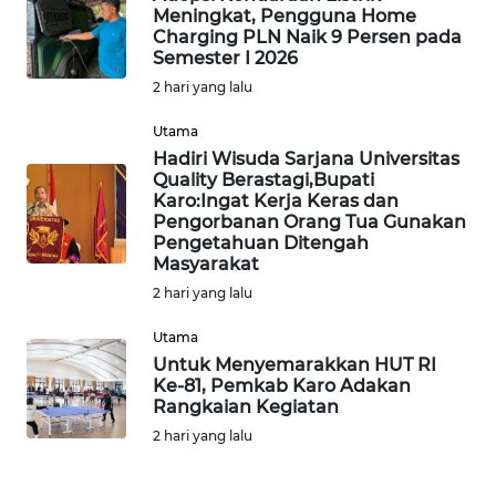
WN
Meningkat, Pengguna Home
NIAS
Charging PLN Naik 9 Persen pada
Semester I 2026
WN
2 hari yang lalu
LANGKAT
Utama
Hadiri Wisuda Sarjana Universitas
WN
Quality Berastagi,Bupati
TAPANULI
Karo:Ingat Kerja Keras dan
SELATAN
Pengorbanan Orang Tua Gunakan
Pengetahuan Ditengah
Masyarakat
WN
2 hari yang lalu
TANJUNG
LESUNG
Utama
Untuk Menyemarakkan HUT RI
WN
Ke-81, Pemkab Karo Adakan
KARO
Rangkaian Kegiatan
2 hari yang lalu
WN
SIMALUNGUN