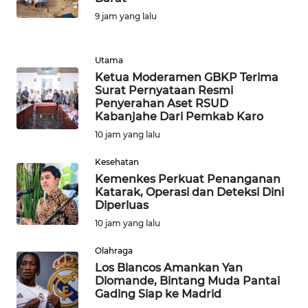
PEDOMAN
9 jam yang lalu
MEDIA
SIBER
Utama
REDAKSI
Ketua Moderamen GBKP Terima
Surat Pernyataan Resmi
Penyerahan Aset RSUD
KARIR
Kabanjahe Dari Pemkab Karo
10 jam yang lalu
DISCLAIMER
Kesehatan
Kemenkes Perkuat Penanganan
Wahana
Katarak, Operasi dan Deteksi Dini
News
Diperluas
Regional
10 jam yang lalu
WN
Olahraga
SUMUT
Los Blancos Amankan Yan
Diomande, Bintang Muda Pantai
Gading Siap ke Madrid
WN