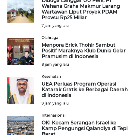
Diduga Langgar UU Pers, PT
Wahana Graha Makmur Larang
Wartawan Liput Proyek PDAM
SERBA-
Provsu Rp25 Miliar
SERBI
7 jam yang lalu
Informasi
Olahraga
Menpora Erick Thohir Sambut
Positif Maraknya Klub Dunia Gelar
INDEKS
Pramusim di Indonesia
BERITA
8 jam yang lalu
KONTAK
Kesehatan
KAMI
UEA Perluas Program Operasi
Katarak Gratis ke Berbagai Daerah
di Indonesia
INFO
IKLAN
9 jam yang lalu
Internasional
TENTANG
OKI Kecam Serangan Israel ke
KAMI
Kamp Pengungsi Qalandiya di Tepi
Barat