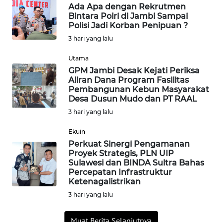
BINJAI
Ada Apa dengan Rekrutmen
Bintara Polri di Jambi Sampai
Polisi Jadi Korban Penipuan ?
WN
3 hari yang lalu
CIREBON
Utama
WN
GPM Jambi Desak Kejati Periksa
INDRAMAYU
Aliran Dana Program Fasilitas
Pembangunan Kebun Masyarakat
Desa Dusun Mudo dan PT RAAL
WN
3 hari yang lalu
KUNINGAN
Ekuin
WN
Perkuat Sinergi Pengamanan
MAJALENGKA
Proyek Strategis, PLN UIP
Sulawesi dan BINDA Sultra Bahas
Percepatan Infrastruktur
WN
Ketenagalistrikan
SUBANG
3 hari yang lalu
WN
Muat Berita Selanjutnya