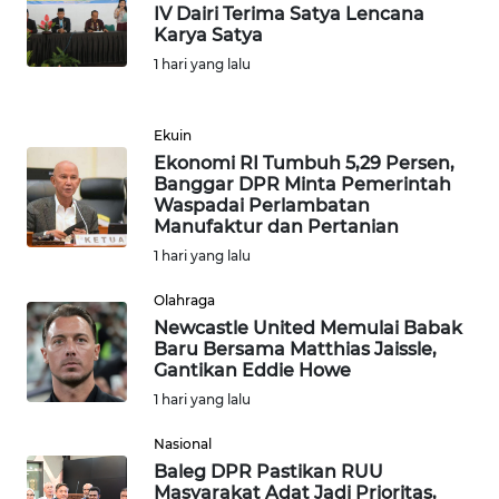
KALBAR
IV Dairi Terima Satya Lencana
Karya Satya
1 hari yang lalu
WN
KALTENG
Ekuin
WN
Ekonomi RI Tumbuh 5,29 Persen,
KALTARA
Banggar DPR Minta Pemerintah
Waspadai Perlambatan
Manufaktur dan Pertanian
WN
1 hari yang lalu
KALSEL
Olahraga
WN
Newcastle United Memulai Babak
KALTIM
Baru Bersama Matthias Jaissle,
Gantikan Eddie Howe
1 hari yang lalu
WN
SULSEL
Nasional
Baleg DPR Pastikan RUU
WN
Masyarakat Adat Jadi Prioritas,