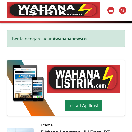
WAHANA
Tutup
TV
Berita dengan tagar
#wahananewsco
BERITA
LISTRIK
PRODUK
LISTRIK
HUKUM
Install Aplikasi
LISTRIK
SEJARAH
Utama
LISTRIK