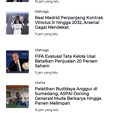
JAKARTA
10 jam yang lalu
Olahraga
WN
Real Madrid Perpanjang Kontrak
JABAR
Vinicius Jr hingga 2032, Arsenal
Gagal Mendekat
WN
11 jam yang lalu
BANTEN
Olahraga
WN
FIFA Evaluasi Tata Kelola Usai
NTT
Batalkan Penjualan 20 Persen
Saham
WN
11 jam yang lalu
KEPRI
Utama
Pelatihan Budidaya Anggur di
WN
Sumedang, ASPAI Dorong
PAPUA
Generasi Muda Berkarya hingga
Panen Melimpah
WN
13 jam yang lalu