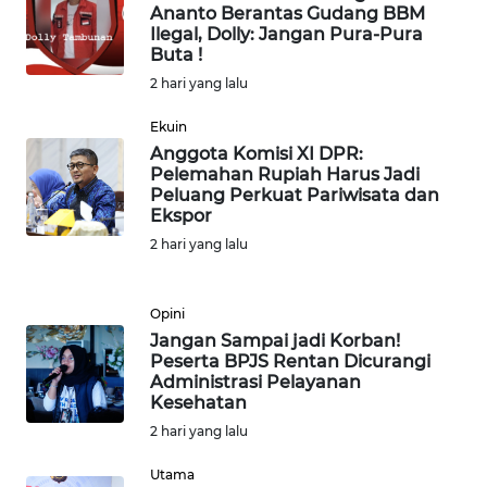
Ananto Berantas Gudang BBM
WN
Ilegal, Dolly: Jangan Pura-Pura
PADANG
Buta !
LAWAS
2 hari yang lalu
WN
Ekuin
SUMEDANG
Anggota Komisi XI DPR:
Pelemahan Rupiah Harus Jadi
Peluang Perkuat Pariwisata dan
WN
Ekspor
CIANJUR
2 hari yang lalu
WN
KEPULAUAN
Opini
SERIBU
Jangan Sampai jadi Korban!
Peserta BPJS Rentan Dicurangi
Administrasi Pelayanan
WN
Kesehatan
TANGERANG
2 hari yang lalu
WN
Utama