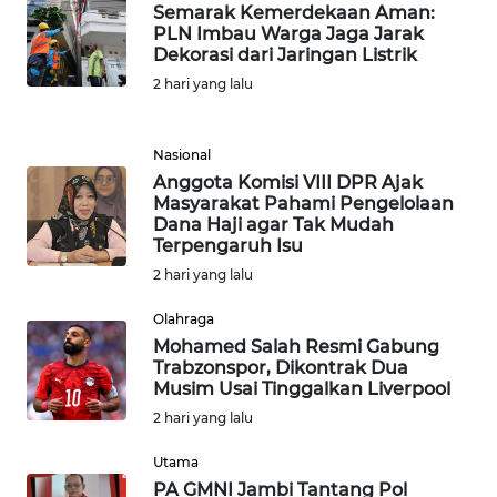
WN
Semarak Kemerdekaan Aman:
KARAWANG
PLN Imbau Warga Jaga Jarak
Dekorasi dari Jaringan Listrik
2 hari yang lalu
WN
BEKASI
Nasional
WN
Anggota Komisi VIII DPR Ajak
BOGOR
Masyarakat Pahami Pengelolaan
Dana Haji agar Tak Mudah
Terpengaruh Isu
WN
DEPOK
2 hari yang lalu
Olahraga
WN
Mohamed Salah Resmi Gabung
TAPANULI
Trabzonspor, Dikontrak Dua
UTARA
Musim Usai Tinggalkan Liverpool
2 hari yang lalu
WN
SAMOSIR
Utama
PA GMNI Jambi Tantang Pol