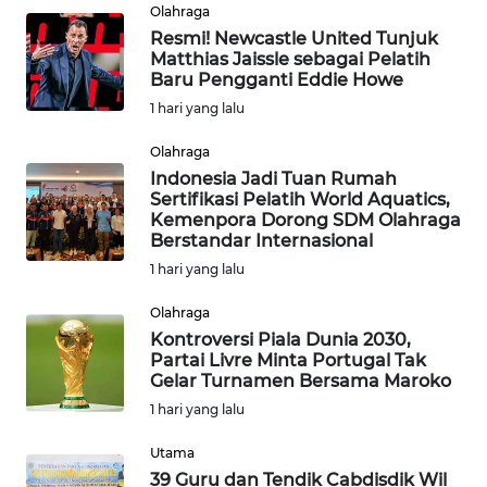
Olahraga
LAMPUNG
Resmi! Newcastle United Tunjuk
Matthias Jaissle sebagai Pelatih
WN
Baru Pengganti Eddie Howe
JATENG
1 hari yang lalu
Olahraga
WN
NUSANTARA
Indonesia Jadi Tuan Rumah
Sertifikasi Pelatih World Aquatics,
Kemenpora Dorong SDM Olahraga
WN
Berstandar Internasional
JOGJA
1 hari yang lalu
Olahraga
WN
JATIM
Kontroversi Piala Dunia 2030,
Partai Livre Minta Portugal Tak
Gelar Turnamen Bersama Maroko
WN
1 hari yang lalu
BALI
Utama
WN
39 Guru dan Tendik Cabdisdik Wil