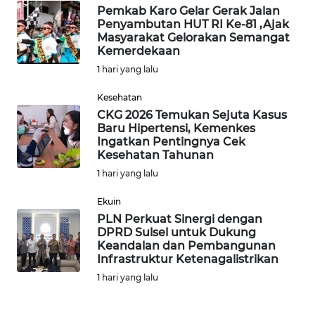
Pemkab Karo Gelar Gerak Jalan
SULTENG
Penyambutan HUT RI Ke-81 ,Ajak
Masyarakat Gelorakan Semangat
Kemerdekaan
WN
SULBAR
1 hari yang lalu
Kesehatan
WN
CKG 2026 Temukan Sejuta Kasus
BABEL
Baru Hipertensi, Kemenkes
Ingatkan Pentingnya Cek
Kesehatan Tahunan
WN
SUMBAR
1 hari yang lalu
Ekuin
WN
PLN Perkuat Sinergi dengan
SUMSEL
DPRD Sulsel untuk Dukung
Keandalan dan Pembangunan
Infrastruktur Ketenagalistrikan
WN
BENGKULU
1 hari yang lalu
WN