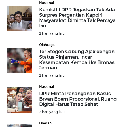
Nasional
Komisi III DPR Tegaskan Tak Ada
WN
Surpres Pergantian Kapolri,
LABUHANBATU
Masyarakat Diminta Tak Percaya
Isu
WN
2 hari yang lalu
TAPANULI
TENGAH
Olahraga
Ter Stegen Gabung Ajax dengan
Status Pinjaman, Incar
WN DELI
Kesempatan Kembali ke Timnas
SERDANG
Jerman
2 hari yang lalu
WN
TEBING
Nasional
TINGGI
DPR Minta Penanganan Kasus
Bryan Ebem Proporsional, Ruang
Digital Harus Tetap Sehat
WN
2 hari yang lalu
PAKPAK
Daerah