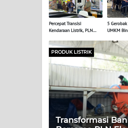
SERBA-
SERBI
Percepat Transisi
5 Gerobak 
Informasi
Kendaraan Listrik, PLN
UMKM Bin
Tambah Jumlah SPKLU di
Ramaikan
INDEKS
Kalbar
BERITA
PRODUK LISTRIK
KONTAK
KAMI
INFO
IKLAN
TENTANG
KAMI
Transformasi Ba
PEDOMAN