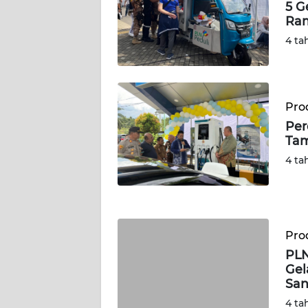
5 G
Ra
WN
KALTENG
4 ta
WN
KALTARA
Prod
Per
WN
Tam
KALSEL
4 ta
WN
KALTIM
WN
Prod
SULSEL
PLN
Gel
WN
San
GORONTALO
4 ta