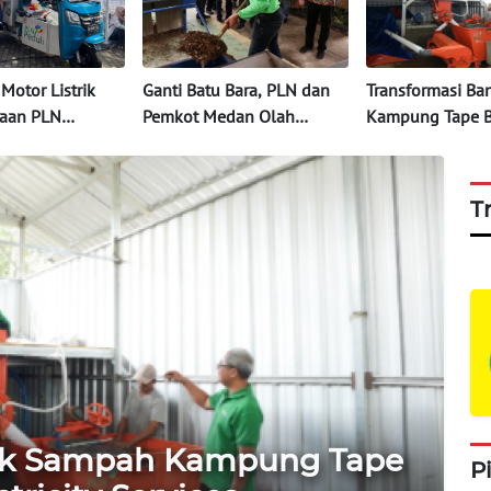
Motor Listrik
Ganti Batu Bara, PLN dan
Transformasi B
aan PLN
Pemkot Medan Olah
Kampung Tape 
 EV FUNDAY
Sampah Jadi Bahan Bakar
PLN Electricity S
PLTU
T
nk Sampah Kampung Tape
P