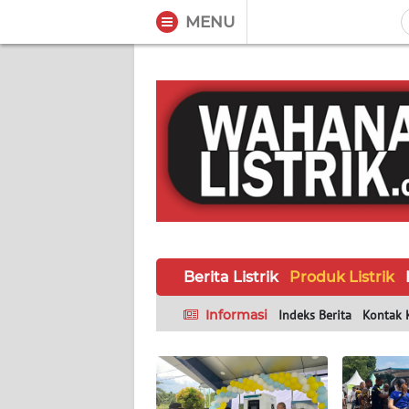
MENU
WAHANA
Tutup
TV
BERITA
LISTRIK
PRODUK
LISTRIK
Berita Listrik
Produk Listrik
HUKUM
LISTRIK
Informasi
Indeks Berita
Kontak 
SEJARAH
LISTRIK