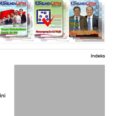
Indeks
ni