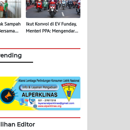
ank Sampah
Ikut Konvoi di EV Funday,
Bersama
Menteri PPA: Mengendarai
ervices
Motor Listrik Jauh Lebih
Bagus
rending
ilihan Editor