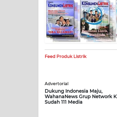
WN
SULBAR
WN
BABEL
WN
SUMBAR
Feed Produk Listrik
WN
SUMSEL
Advertorial
WN
Dukung Indonesia Maju,
BENGKULU
WahanaNews Grup Network Ki
Sudah 111 Media
WN
LAMPUNG