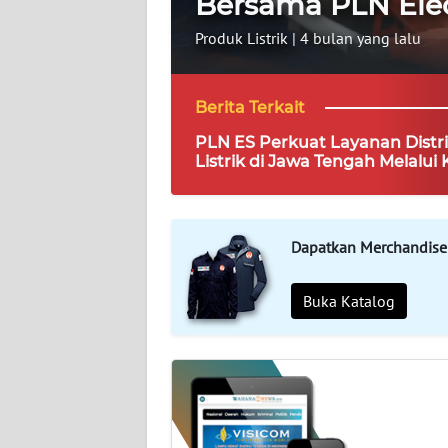
Bersama PLN Elect
MEDIA
SIBER
Produk Listrik
|
4 bulan yang lalu
REDAKSI
Berita Terkait
KARIR
PLN ES Perkuat Layanan Distri
Listrik di Jawa Tengah Melalui 
Sama Multiyears
DISCLAIMER
Wahana
Dapatkan Merchandise
News
Regional
Buka Katalog
WN
SUMUT
WN
JAKARTA