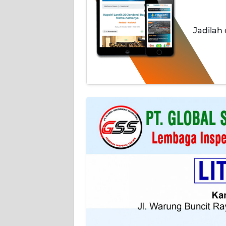
WN
JABAR
Jadilah
WN
BANTEN
WN
NTT
WN
KEPRI
WN
PAPUA
WN
PAPUA
BARAT