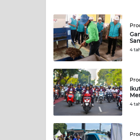
WN
JATENG
Prod
Gan
WN
Sam
NUSANTARA
4 ta
WN
JOGJA
Prod
WN
Iku
JATIM
Men
4 ta
WN
BALI
WN
Prod
KALBAR