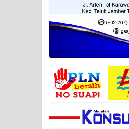
WN
RIAU
WN
SERAMBI
WN
JAMBI
WN
SULTRA
WN
NTB
WN
SULTENG