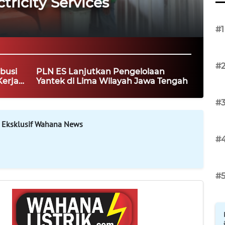
ricity Services
#1
#
busi
PLN ES Lanjutkan Pengelolaan
Kerja
Yantek di Lima Wilayah Jawa Tengah
#
 Eksklusif Wahana News
#
#