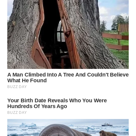
WN
KARAWANG
WN
BEKASI
WN
BOGOR
WN
DEPOK
WN
TAPANULI
UTARA
WN
SAMOSIR