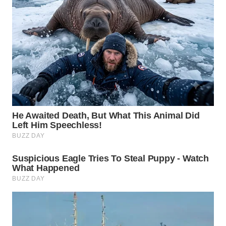
WN
PADANG
LAWAS
WN
SUMEDANG
WN
CIANJUR
WN
KEPULAUAN
SERIBU
WN
TANGERANG
WN