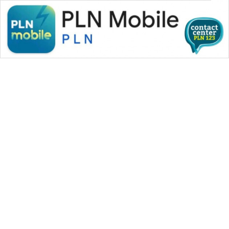
WAHANA MEDIA GROUP
|
|
|
WAHANA NEWS co
WAHANA TANI
WAHANA ADVOKAT
|
|
WAHANA INFRASTRUKTUR
WAHANA KONSUMEN
|
|
|
WAHANA LISTRIK
WAHANA TRAVEL
WAHANA TV
|
|
|
WAHANANEWS id
WAHANANEWS CO ID
WAHANANEWS NET