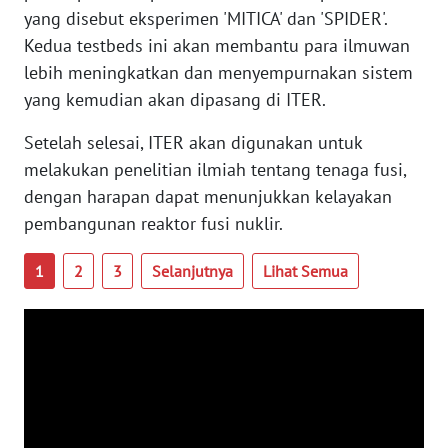
PAPUA
yang disebut eksperimen 'MITICA' dan 'SPIDER'.
BARAT
Kedua testbeds ini akan membantu para ilmuwan
lebih meningkatkan dan menyempurnakan sistem
WN
yang kemudian akan dipasang di ITER.
RIAU
Setelah selesai, ITER akan digunakan untuk
WN
melakukan penelitian ilmiah tentang tenaga fusi,
SERAMBI
dengan harapan dapat menunjukkan kelayakan
pembangunan reaktor fusi nuklir.
WN
JAMBI
1
2
3
Selanjutnya
Lihat Semua
WN
SULTRA
WN
NTB
WN