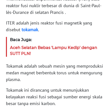
PEDOMAN
reaktor fusi nuklir terbesar di dunia di Saint-Paul-
MEDIA
lès-Durance di selatan Prancis .
SIBER
ITER adalah jenis reaktor fusi magnetik yang
REDAKSI
disebut
tokamak
.
Baca Juga:
KARIR
Aceh Selatan Bebas 'Lampu Kedip' dengan
SUTT PLN!
DISCLAIMER
Tokamak adalah sebuah mesin yang memproduksi
Wahana
News
medan magnet berbentuk torus untuk mengurung
Regional
plasma.
WN
Tokamak ini dirancang untuk menunjukkan
SUMUT
kelayakan reaksi fusi sebagai sumber energi skala
besar tanpa emisi karbon.
WN