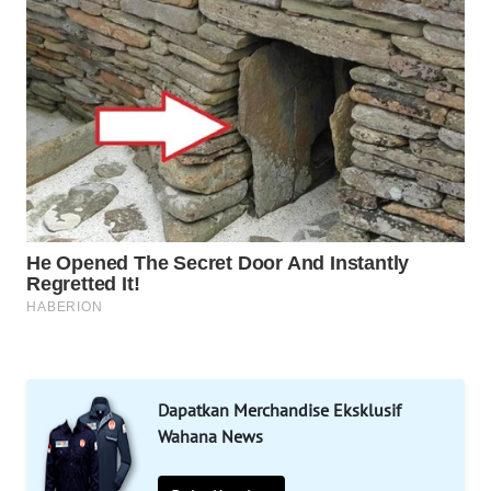
INFRASTRUKTUR
WAHANA
KONSUMEN
WAHANA
LISTRIK
WAHANA
TRAVEL
WAHANA
TV
WAHANANEWS
Dapatkan Merchandise Eksklusif
ID
Wahana News
WAHANANEWS