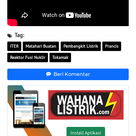
SULTENG
WN
SULBAR
Tag:
WN
ITER
Matahari Buatan
Pembangkit Listrik
Prancis
BABEL
Reaktor Fusi Nuklir
Tokamak
WN
SUMBAR
Beri Komentar
WN
SUMSEL
WN
BENGKULU
Install Aplikasi
WN