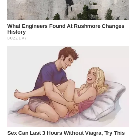
WN
MADURA
WN
SURABAYA
WN
NATUNA
WN
BINTAN
WN
MANDALIKA
WN
LIKUPANG
WN