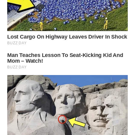
SUKABUMI
WN
PURWAKARTA
WN
PRIANGAN
TIMUR
WN
SEMARANG
WN
SOLO
WN
BOROBUDUR