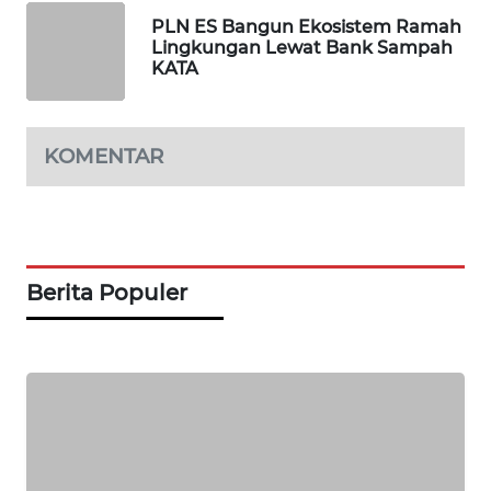
MASYARAKAT
PLN ES Bangun Ekosistem Ramah
KELISTRIKAN
Lingkungan Lewat Bank Sampah
KATA
WALINKI
ID
KOMENTAR
MAWAKA
ID
MARTABAT
NET
Berita Populer
PLN
WATCH
MKLI
LPKKI