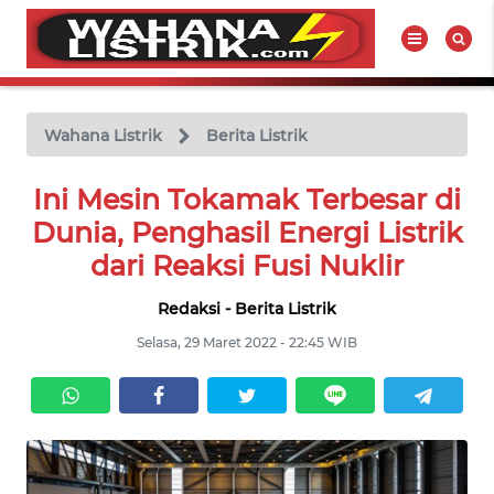
WAHANA
Tutup
TV
Wahana Listrik
Berita Listrik
BERITA
Ini Mesin Tokamak Terbesar di
LISTRIK
Dunia, Penghasil Energi Listrik
dari Reaksi Fusi Nuklir
PRODUK
LISTRIK
Redaksi - Berita Listrik
Selasa, 29 Maret 2022 - 22:45 WIB
HUKUM
LISTRIK
SEJARAH
LISTRIK