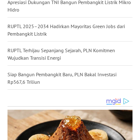
Apresiasi Dukungan TNI Bangun Pembangkit Listrik Mikro
KALBAR
Hidro
WN
RUPTL 2025–2034 Hadirkan Mayoritas Green Jobs dari
KALTENG
Pembangkit Listrik
WN
RUPTL Terhijau Sepanjang Sejarah, PLN Komitmen
KALTARA
Wujudkan Transisi Energi
WN
KALSEL
Siap Bangun Pembangkit Baru, PLN Bakal Investasi
Rp567,6 Triliun
WN
KALTIM
WN
SULSEL
WN