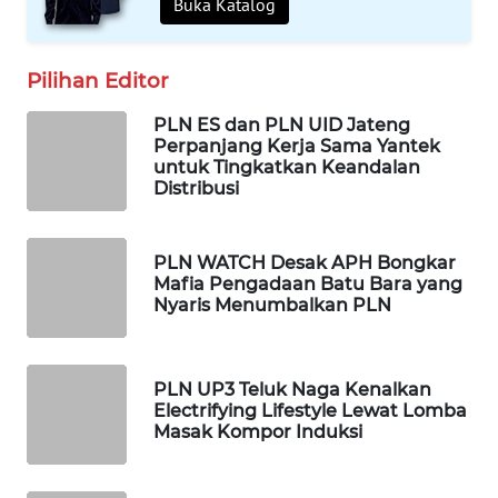
Buka Katalog
CO ID
WAHANANEWS
Pilihan Editor
NET
PLN ES dan PLN UID Jateng
Perpanjang Kerja Sama Yantek
WAHANA
untuk Tingkatkan Keandalan
SPORT
Distribusi
WAHANA
PLN WATCH Desak APH Bongkar
UMKM
Mafia Pengadaan Batu Bara yang
Nyaris Menumbalkan PLN
WAHANA
SELEB
PLN UP3 Teluk Naga Kenalkan
WAHANA
Electrifying Lifestyle Lewat Lomba
PERSONA
Masak Kompor Induksi
WAHANA