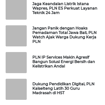
OTOMOTIF
Jaga Keandalan Listrik Istana
Wapres, PLN ES Perkuat Layanan
Teknik 24 Jam
WAHANA
HEALTH
Jangan Panik dengan Hoaks
WAHANA
Pemadaman Total Jawa Bali, PLN
Watch Ajak Warga Dukung Kerja
DESA
PLN
WISATA
LAPAK
PLN IP Services Makin Agresif
WAHANA
Bangun Solusi Energi Bersih dan
Kelistrikan Andal
Wahana
Network
Dukung Pendidikan Digital, PLN
Kalselteng Latih 30 Guru
KONSUMEN
Madrasah di HST
LISTRIK