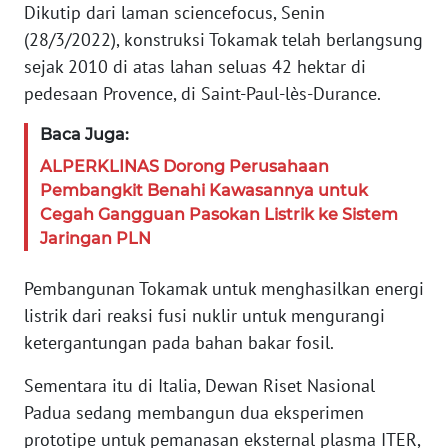
JAKARTA
Dikutip dari laman sciencefocus, Senin
(28/3/2022), konstruksi Tokamak telah berlangsung
WN
sejak 2010 di atas lahan seluas 42 hektar di
JABAR
pedesaan Provence, di Saint-Paul-lès-Durance.
WN
Baca Juga:
BANTEN
ALPERKLINAS Dorong Perusahaan
Pembangkit Benahi Kawasannya untuk
WN
Cegah Gangguan Pasokan Listrik ke Sistem
NTT
Jaringan PLN
WN
Pembangunan Tokamak untuk menghasilkan energi
KEPRI
listrik dari reaksi fusi nuklir untuk mengurangi
ketergantungan pada bahan bakar fosil.
WN
PAPUA
Sementara itu di Italia, Dewan Riset Nasional
Padua sedang membangun dua eksperimen
WN
prototipe untuk pemanasan eksternal plasma ITER,