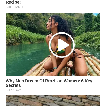
LABUANBAJO
WN
BORNEO
Wahana
Media
Group
WAHANA
NEWS
WAHANA
TANI
WAHANA
ADVOKAT
WAHANA