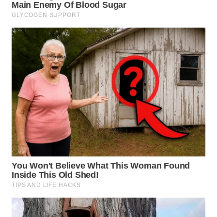
WN
LABUHANBATU
WN
TAPANULI
TENGAH
WN DELI
SERDANG
WN
TEBING
TINGGI
WN
PAKPAK