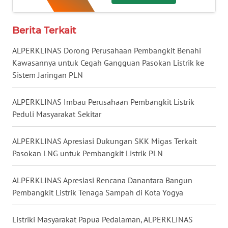
LAMPUNG
Berita Terkait
WN
JATENG
ALPERKLINAS Dorong Perusahaan Pembangkit Benahi
Kawasannya untuk Cegah Gangguan Pasokan Listrik ke
WN
Sistem Jaringan PLN
NUSANTARA
ALPERKLINAS Imbau Perusahaan Pembangkit Listrik
WN
Peduli Masyarakat Sekitar
JOGJA
ALPERKLINAS Apresiasi Dukungan SKK Migas Terkait
WN
Pasokan LNG untuk Pembangkit Listrik PLN
JATIM
ALPERKLINAS Apresiasi Rencana Danantara Bangun
WN
Pembangkit Listrik Tenaga Sampah di Kota Yogya
BALI
Listriki Masyarakat Papua Pedalaman, ALPERKLINAS
WN