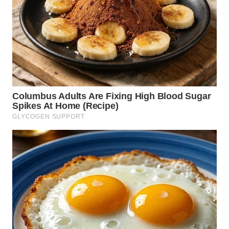
GORONTALO
WN
SULUT
WN
MALUKU
WN
MALUT
WN
DAIRI
WN
DANAU
TOBA