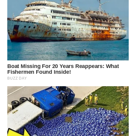
BINJAI
WN
CIREBON
WN
INDRAMAYU
WN
KUNINGAN
WN
MAJALENGKA
WN
SUBANG
WN