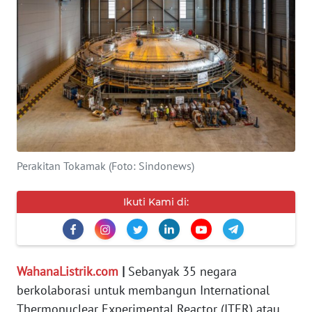
SERBA-
SERBI
Informasi
INDEKS
BERITA
Perakitan Tokamak (Foto: Sindonews)
KONTAK
KAMI
Ikuti Kami di:
INFO
IKLAN
WahanaListrik.com
|
Sebanyak 35 negara
TENTANG
KAMI
berkolaborasi untuk membangun International
Thermonuclear Experimental Reactor (ITER) atau