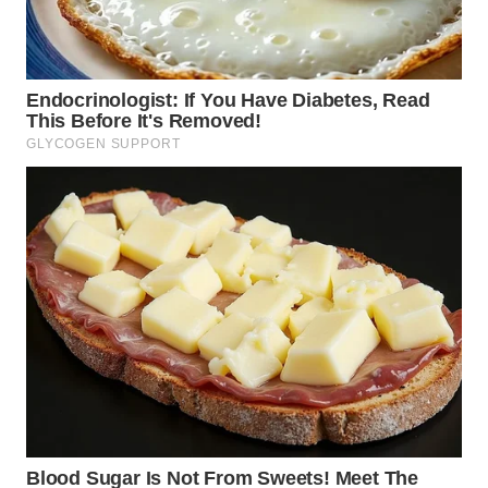
WN
NIAS
WN
LANGKAT
WN
TAPANULI
SELATAN
WN
TANJUNG
LESUNG
WN
KARO
WN
SIMALUNGUN