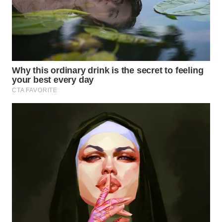
SUKABUMI
WN
PURWAKARTA
WN
PRIANGAN
TIMUR
WN
SEMARANG
WN
SOLO
WN
BOROBUDUR