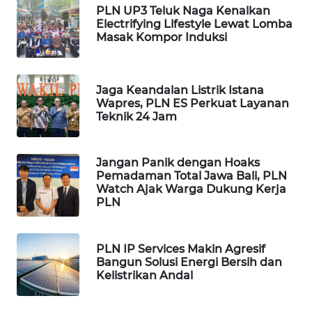
PLN UP3 Teluk Naga Kenalkan
LKKI
Electrifying Lifestyle Lewat Lomba
Masak Kompor Induksi
KOPEKLIN
Jaga Keandalan Listrik Istana
PORTAL
Wapres, PLN ES Perkuat Layanan
KONSUMEN
Teknik 24 Jam
FORWAMKI
Jangan Panik dengan Hoaks
Pemadaman Total Jawa Bali, PLN
ALPERKLINAS
Watch Ajak Warga Dukung Kerja
PLN
FORJASIDA
PLN IP Services Makin Agresif
TAMBANG
Bangun Solusi Energi Bersih dan
NEWS
Kelistrikan Andal
SITUNGIR