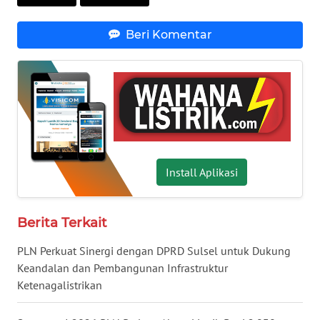
LAMPUNG
Beri Komentar
WN
JATENG
WN
NUSANTARA
WN
JOGJA
Install Aplikasi
WN
Berita Terkait
JATIM
PLN Perkuat Sinergi dengan DPRD Sulsel untuk Dukung
WN
Keandalan dan Pembangunan Infrastruktur
BALI
Ketenagalistrikan
WN