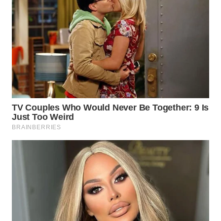
WN
LABUHANBATU
WN
TAPANULI
TENGAH
WN DELI
SERDANG
WN
TEBING
TINGGI
WN
PAKPAK