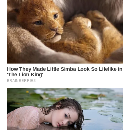
BINJAI
WN
CIREBON
WN
INDRAMAYU
WN
KUNINGAN
WN
MAJALENGKA
WN
SUBANG
WN