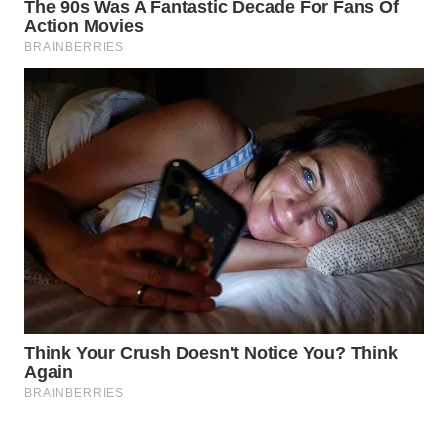
OTOMOTIF
WAHANA
HEALTH
WAHANA
DESA
WISATA
LAPAK
WAHANA
Wahana
Network
KONSUMEN
LISTRIK