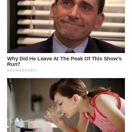
INFRASTRUKTUR
WAHANA
KONSUMEN
WAHANA
LISTRIK
WAHANA
TRAVEL
WAHANA
TV
WAHANANEWS
ID
WAHANANEWS