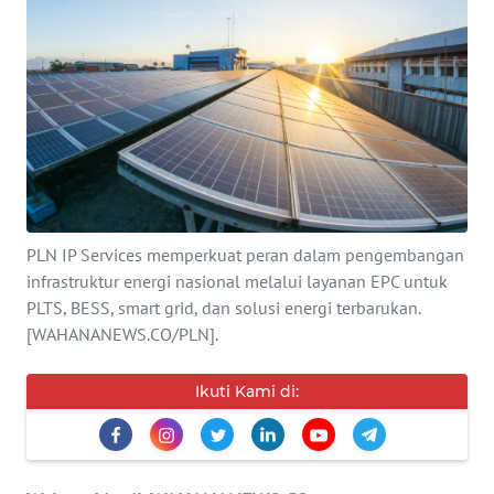
SERBA-
SERBI
Informasi
INDEKS
BERITA
PLN IP Services memperkuat peran dalam pengembangan
KONTAK
infrastruktur energi nasional melalui layanan EPC untuk
KAMI
PLTS, BESS, smart grid, dan solusi energi terbarukan.
[WAHANANEWS.CO/PLN].
INFO
IKLAN
Ikuti Kami di:
TENTANG
KAMI