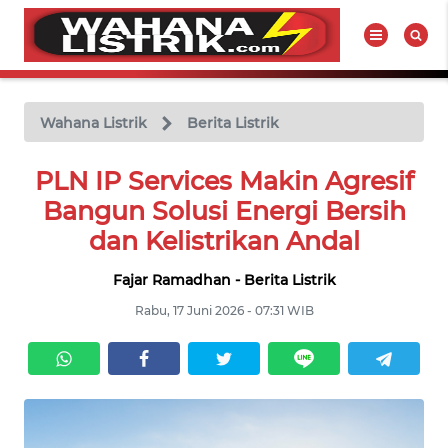
WAHANA
Tutup
TV
Wahana Listrik
Berita Listrik
BERITA
PLN IP Services Makin Agresif
LISTRIK
Bangun Solusi Energi Bersih
dan Kelistrikan Andal
PRODUK
LISTRIK
Fajar Ramadhan - Berita Listrik
Rabu, 17 Juni 2026 - 07:31 WIB
HUKUM
LISTRIK
SEJARAH
LISTRIK