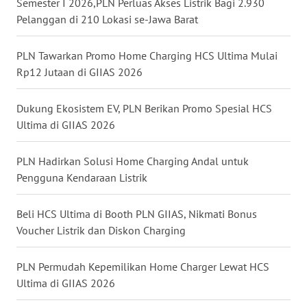
Semester I 2026,PLN Perluas Akses Listrik Bagi 2.930
KALBAR
Pelanggan di 210 Lokasi se-Jawa Barat
WN
PLN Tawarkan Promo Home Charging HCS Ultima Mulai
KALTENG
Rp12 Jutaan di GIIAS 2026
WN
Dukung Ekosistem EV, PLN Berikan Promo Spesial HCS
KALTARA
Ultima di GIIAS 2026
WN
PLN Hadirkan Solusi Home Charging Andal untuk
KALSEL
Pengguna Kendaraan Listrik
WN
KALTIM
Beli HCS Ultima di Booth PLN GIIAS, Nikmati Bonus
Voucher Listrik dan Diskon Charging
WN
SULSEL
PLN Permudah Kepemilikan Home Charger Lewat HCS
Ultima di GIIAS 2026
WN