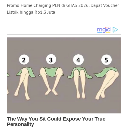
GORONTALO
Promo Home Charging PLN di GIIAS 2026, Dapat Voucher
Listrik hingga Rp1,3 Juta
WN
SULUT
WN
MALUKU
WN
MALUT
WN
DAIRI
WN
DANAU
TOBA