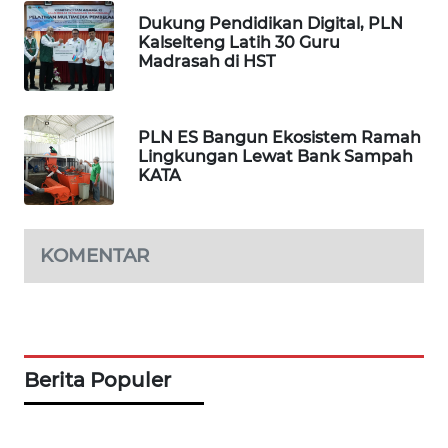
NEWS
Dukung Pendidikan Digital, PLN
Kalselteng Latih 30 Guru
Madrasah di HST
SIDIKALANG
NEWS
PLN ES Bangun Ekosistem Ramah
SIBARAGAS
Lingkungan Lewat Bank Sampah
NEWS
KATA
METRO
SIANTAR
KOMENTAR
NEWS
METRO
MEDAN
NEWS
Berita Populer
METRO
JAKARTA