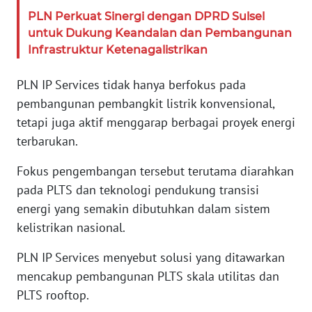
PAPUA
PLN Perkuat Sinergi dengan DPRD Sulsel
BARAT
untuk Dukung Keandalan dan Pembangunan
Infrastruktur Ketenagalistrikan
WN
RIAU
PLN IP Services tidak hanya berfokus pada
pembangunan pembangkit listrik konvensional,
WN
SERAMBI
tetapi juga aktif menggarap berbagai proyek energi
terbarukan.
WN
Fokus pengembangan tersebut terutama diarahkan
JAMBI
pada PLTS dan teknologi pendukung transisi
energi yang semakin dibutuhkan dalam sistem
WN
SULTRA
kelistrikan nasional.
PLN IP Services menyebut solusi yang ditawarkan
WN
NTB
mencakup pembangunan PLTS skala utilitas dan
PLTS rooftop.
WN