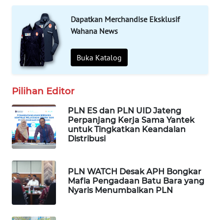
MASYARAKAT
KELISTRIKAN
Dapatkan Merchandise Eksklusif
Wahana News
WALINKI
ID
Buka Katalog
MAWAKA
ID
Pilihan Editor
PLN ES dan PLN UID Jateng
MARTABAT
Perpanjang Kerja Sama Yantek
NET
untuk Tingkatkan Keandalan
Distribusi
PLN
WATCH
PLN WATCH Desak APH Bongkar
Mafia Pengadaan Batu Bara yang
MKLI
Nyaris Menumbalkan PLN
LPKKI