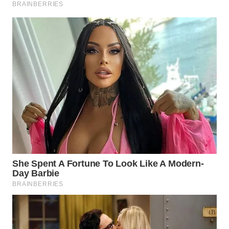
WN
NIAS
WN
LANGKAT
WN
TAPANULI
SELATAN
WN
TANJUNG
LESUNG
WN
KARO
WN
SIMALUNGUN