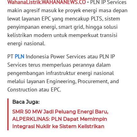
WahanaListrik.WAHANANEWS.CO
-
PLN IP Services
PEDOMAN
makin agresif masuk ke proyek energi masa depan
MEDIA
lewat layanan EPC yang mencakup PLTS, sistem
SIBER
penyimpanan energi, smart grid, hingga solusi
REDAKSI
kelistrikan modern untuk memperkuat transisi
energi nasional.
KARIR
PT
PLN
Indonesia Power Services atau PLN IP
Services terus memperluas perannya dalam
DISCLAIMER
pengembangan infrastruktur energi nasional
melalui layanan Engineering, Procurement, and
Wahana
News
Construction atau EPC.
Regional
Baca Juga:
WN
SMR 50 MW Jadi Peluang Energi Baru,
SUMUT
ALPERKLINAS: PLN Dapat Memimpin
Integrasi Nuklir ke Sistem Kelistrikan
WN