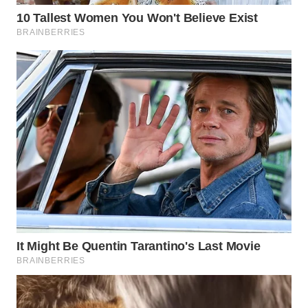
WN
PADANG
LAWAS
WN
SUMEDANG
WN
CIANJUR
WN
KEPULAUAN
SERIBU
WN
TANGERANG
WN