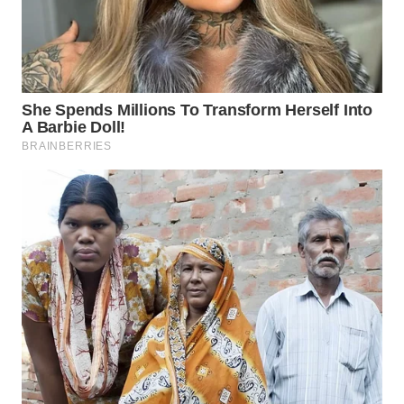
WN
KARAWANG
WN
BEKASI
WN
BOGOR
WN
DEPOK
WN
TAPANULI
UTARA
WN
SAMOSIR