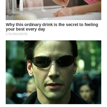
CO ID
WAHANANEWS
NET
WAHANA
SPORT
WAHANA
UMKM
WAHANA
SELEB
WAHANA
PERSONA
WAHANA