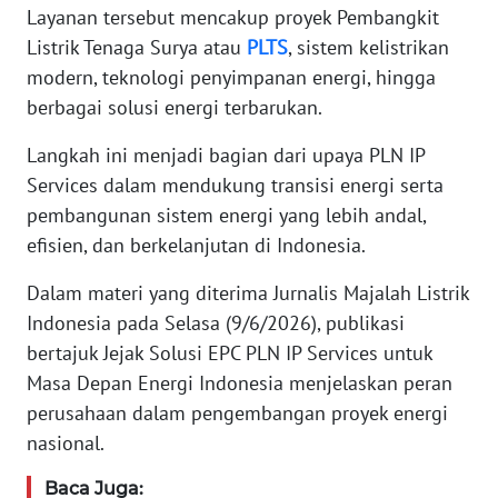
JAKARTA
Layanan tersebut mencakup proyek Pembangkit
Listrik Tenaga Surya atau
PLTS
, sistem kelistrikan
WN
modern, teknologi penyimpanan energi, hingga
JABAR
berbagai solusi energi terbarukan.
WN
Langkah ini menjadi bagian dari upaya PLN IP
BANTEN
Services dalam mendukung transisi energi serta
pembangunan sistem energi yang lebih andal,
WN
efisien, dan berkelanjutan di Indonesia.
NTT
Dalam materi yang diterima Jurnalis Majalah Listrik
WN
Indonesia pada Selasa (9/6/2026), publikasi
KEPRI
bertajuk Jejak Solusi EPC PLN IP Services untuk
Masa Depan Energi Indonesia menjelaskan peran
WN
perusahaan dalam pengembangan proyek energi
PAPUA
nasional.
WN
Baca Juga: