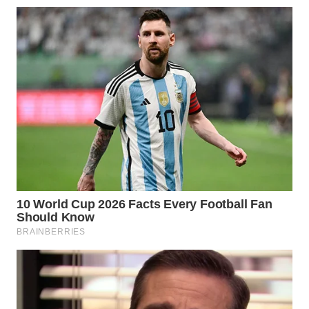
LABUANBAJO
WN
BORNEO
Wahana
Media
Group
WAHANA
NEWS
WAHANA
TANI
WAHANA
ADVOKAT
WAHANA