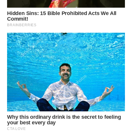
WN
MADURA
WN
SURABAYA
WN
NATUNA
WN
BINTAN
WN
MANDALIKA
WN
LIKUPANG
WN