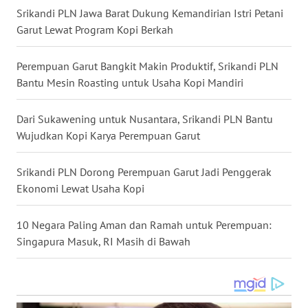
KALBAR
Srikandi PLN Jawa Barat Dukung Kemandirian Istri Petani
Garut Lewat Program Kopi Berkah
WN
KALTENG
Perempuan Garut Bangkit Makin Produktif, Srikandi PLN
Bantu Mesin Roasting untuk Usaha Kopi Mandiri
WN
KALTARA
Dari Sukawening untuk Nusantara, Srikandi PLN Bantu
Wujudkan Kopi Karya Perempuan Garut
WN
KALSEL
Srikandi PLN Dorong Perempuan Garut Jadi Penggerak
Ekonomi Lewat Usaha Kopi
WN
KALTIM
10 Negara Paling Aman dan Ramah untuk Perempuan:
Singapura Masuk, RI Masih di Bawah
WN
SULSEL
WN