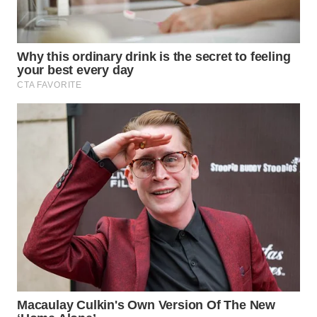
WN
LABUHANBATU
WN
TAPANULI
TENGAH
WN DELI
SERDANG
WN
TEBING
TINGGI
WN
PAKPAK