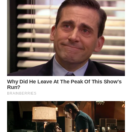
GORONTALO
WN
SULUT
WN
MALUKU
WN
MALUT
WN
DAIRI
WN
DANAU
TOBA