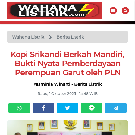
WAHANA
Tutup
TV
Wahana Listrik
Berita Listrik
BERITA
Kopi Srikandi Berkah Mandiri,
LISTRIK
Bukti Nyata Pemberdayaan
Perempuan Garut oleh PLN
PRODUK
LISTRIK
Yasminia Winarti - Berita Listrik
Rabu, 1 Oktober 2025 - 14:48 WIB
HUKUM
LISTRIK
SEJARAH
LISTRIK