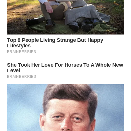
BINJAI
WN
CIREBON
WN
INDRAMAYU
WN
KUNINGAN
WN
MAJALENGKA
WN
SUBANG
WN