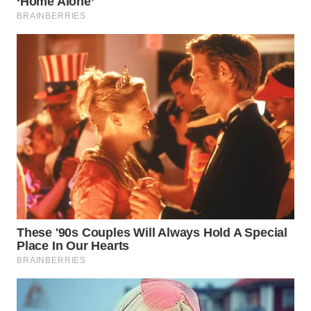
WN
KARAWANG
WN
BEKASI
WN
BOGOR
WN
DEPOK
WN
TAPANULI
UTARA
WN
SAMOSIR