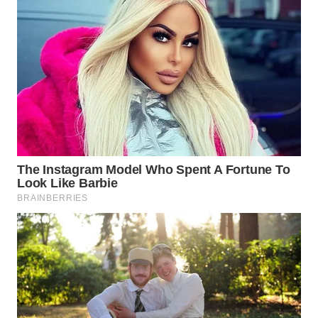
WN
PADANG
LAWAS
WN
SUMEDANG
WN
CIANJUR
WN
KEPULAUAN
SERIBU
WN
TANGERANG
WN