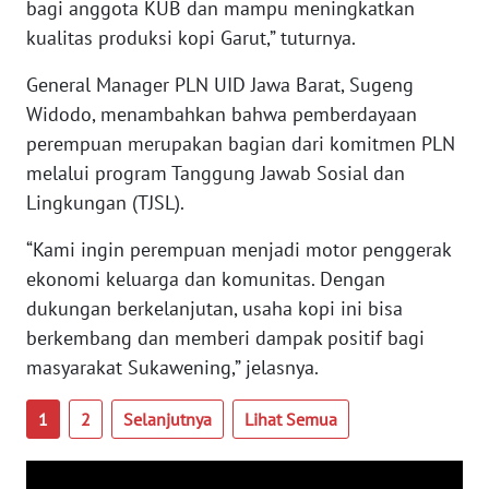
PAPUA
bagi anggota KUB dan mampu meningkatkan
BARAT
kualitas produksi kopi Garut,” tuturnya.
General Manager PLN UID Jawa Barat, Sugeng
WN
RIAU
Widodo, menambahkan bahwa pemberdayaan
perempuan merupakan bagian dari komitmen PLN
WN
melalui program Tanggung Jawab Sosial dan
SERAMBI
Lingkungan (TJSL).
WN
“Kami ingin perempuan menjadi motor penggerak
JAMBI
ekonomi keluarga dan komunitas. Dengan
dukungan berkelanjutan, usaha kopi ini bisa
WN
berkembang dan memberi dampak positif bagi
SULTRA
masyarakat Sukawening,” jelasnya.
WN
1
2
Selanjutnya
Lihat Semua
NTB
WN