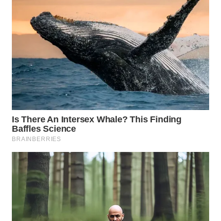
LABUANBAJO
WN
BORNEO
Wahana
Media
Group
WAHANA
NEWS
WAHANA
TANI
WAHANA
ADVOKAT
WAHANA