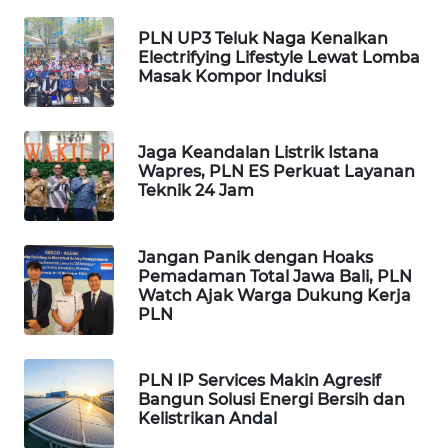
MASYARAKAT
KELISTRIKAN
PLN UP3 Teluk Naga Kenalkan
Electrifying Lifestyle Lewat Lomba
Masak Kompor Induksi
WALINKI
ID
MAWAKA
Jaga Keandalan Listrik Istana
Wapres, PLN ES Perkuat Layanan
ID
Teknik 24 Jam
MARTABAT
NET
Jangan Panik dengan Hoaks
Pemadaman Total Jawa Bali, PLN
Watch Ajak Warga Dukung Kerja
PLN
PLN
WATCH
MKLI
PLN IP Services Makin Agresif
Bangun Solusi Energi Bersih dan
Kelistrikan Andal
LPKKI