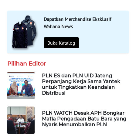
OTOMOTIF
Dapatkan Merchandise Eksklusif
WAHANA
Wahana News
HEALTH
WAHANA
Buka Katalog
DESA
WISATA
Pilihan Editor
LAPAK
PLN ES dan PLN UID Jateng
WAHANA
Perpanjang Kerja Sama Yantek
untuk Tingkatkan Keandalan
Distribusi
Wahana
Network
PLN WATCH Desak APH Bongkar
KONSUMEN
Mafia Pengadaan Batu Bara yang
LISTRIK
Nyaris Menumbalkan PLN