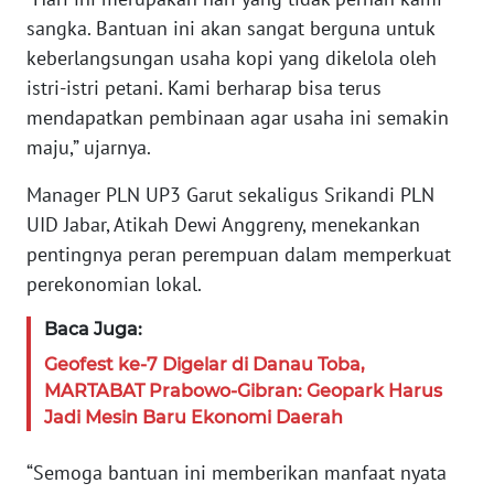
JAKARTA
sangka. Bantuan ini akan sangat berguna untuk
keberlangsungan usaha kopi yang dikelola oleh
WN
istri-istri petani. Kami berharap bisa terus
JABAR
mendapatkan pembinaan agar usaha ini semakin
maju,” ujarnya.
WN
BANTEN
Manager PLN UP3 Garut sekaligus Srikandi PLN
UID Jabar, Atikah Dewi Anggreny, menekankan
WN
pentingnya peran perempuan dalam memperkuat
NTT
perekonomian lokal.
WN
Baca Juga:
KEPRI
Geofest ke-7 Digelar di Danau Toba,
MARTABAT Prabowo-Gibran: Geopark Harus
WN
PAPUA
Jadi Mesin Baru Ekonomi Daerah
“Semoga bantuan ini memberikan manfaat nyata
WN