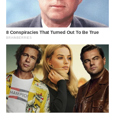
SUKABUMI
WN
PURWAKARTA
WN
PRIANGAN
TIMUR
WN
SEMARANG
WN
SOLO
WN
BOROBUDUR