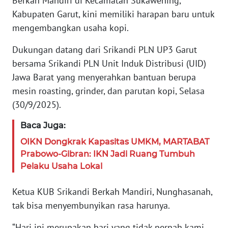
Berkah Mandiri di Kecamatan Sukawening,
PEDOMAN
Kabupaten Garut, kini memiliki harapan baru untuk
MEDIA
mengembangkan usaha kopi.
SIBER
Dukungan datang dari Srikandi PLN UP3 Garut
REDAKSI
bersama Srikandi PLN Unit Induk Distribusi (UID)
Jawa Barat yang menyerahkan bantuan berupa
KARIR
mesin roasting, grinder, dan parutan kopi, Selasa
(30/9/2025).
DISCLAIMER
Baca Juga:
Wahana
OIKN Dongkrak Kapasitas UMKM, MARTABAT
News
Prabowo-Gibran: IKN Jadi Ruang Tumbuh
Regional
Pelaku Usaha Lokal
WN
Ketua KUB Srikandi Berkah Mandiri, Nunghasanah,
SUMUT
tak bisa menyembunyikan rasa harunya.
WN
“Hari ini merupakan hari yang tidak pernah kami