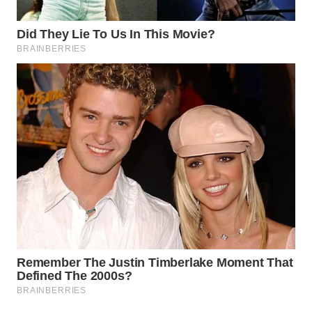
CO ID
WAHANANEWS
NET
WAHANA
SPORT
WAHANA
UMKM
WAHANA
SELEB
WAHANA
PERSONA
WAHANA