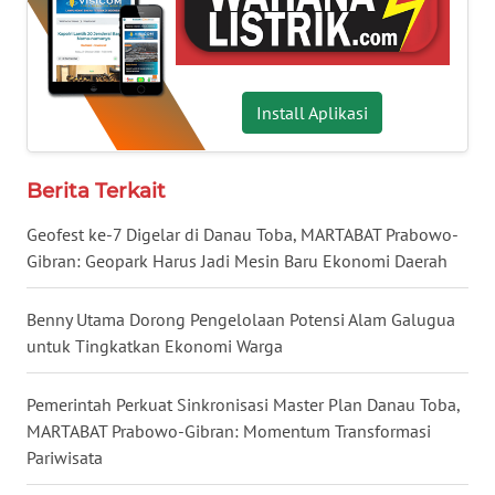
LAMPUNG
WN
JATENG
Install Aplikasi
WN
NUSANTARA
Berita Terkait
Geofest ke-7 Digelar di Danau Toba, MARTABAT Prabowo-
WN
Gibran: Geopark Harus Jadi Mesin Baru Ekonomi Daerah
JOGJA
Benny Utama Dorong Pengelolaan Potensi Alam Galugua
WN
untuk Tingkatkan Ekonomi Warga
JATIM
Pemerintah Perkuat Sinkronisasi Master Plan Danau Toba,
WN
BALI
MARTABAT Prabowo-Gibran: Momentum Transformasi
Pariwisata
WN