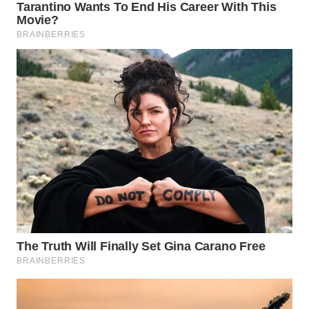
WN
MADURA
WN
SURABAYA
WN
NATUNA
WN
BINTAN
WN
MANDALIKA
WN
LIKUPANG
WN