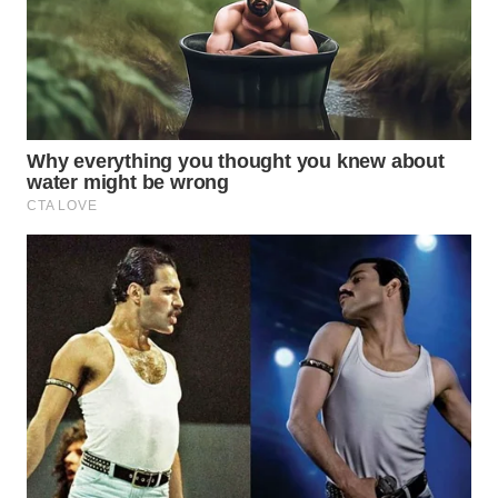
INFRASTRUKTUR
WAHANA
KONSUMEN
WAHANA
LISTRIK
WAHANA
TRAVEL
WAHANA
TV
WAHANANEWS
ID
WAHANANEWS