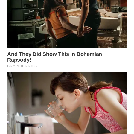
WN
NIAS
WN
LANGKAT
WN
TAPANULI
SELATAN
WN
TANJUNG
LESUNG
WN
KARO
WN
SIMALUNGUN