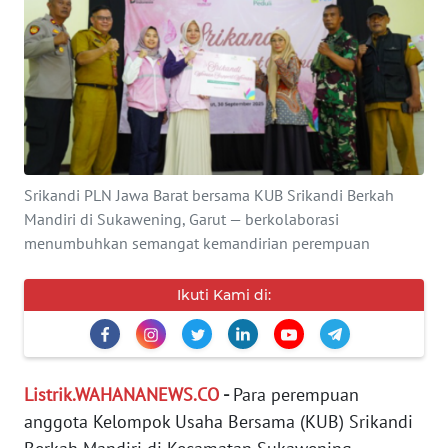
SERBA-
SERBI
Informasi
INDEKS
BERITA
Srikandi PLN Jawa Barat bersama KUB Srikandi Berkah
Mandiri di Sukawening, Garut — berkolaborasi
menumbuhkan semangat kemandirian perempuan
KONTAK
KAMI
Ikuti Kami di:
INFO
IKLAN
TENTANG
Listrik.WAHANANEWS.CO
-
Para perempuan
KAMI
anggota Kelompok Usaha Bersama (KUB) Srikandi