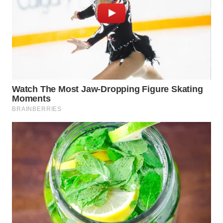
BINJAI
WN
CIREBON
WN
INDRAMAYU
WN
KUNINGAN
WN
MAJALENGKA
WN
SUBANG
WN