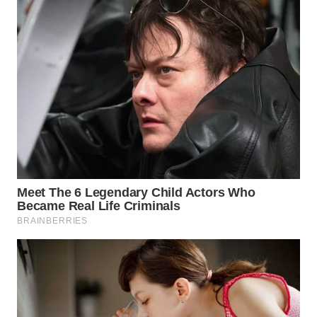
GORONTALO
WN
SULUT
WN
MALUKU
WN
MALUT
WN
DAIRI
WN
DANAU
TOBA