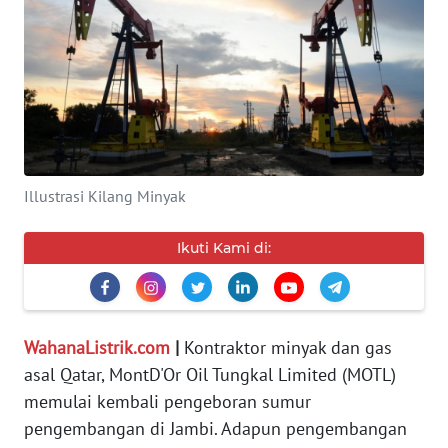
SERBA-
SERBI
Informasi
INDEKS
BERITA
Illustrasi Kilang Minyak
KONTAK
Ikuti Kami di:
KAMI
INFO
IKLAN
WahanaListrik.com
|
Kontraktor minyak dan gas
asal Qatar, MontD'Or Oil Tungkal Limited (MOTL)
TENTANG
memulai kembali pengeboran sumur
KAMI
pengembangan di Jambi. Adapun pengembangan