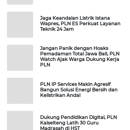
OTOMOTIF
Jaga Keandalan Listrik Istana
WAHANA
Wapres, PLN ES Perkuat Layanan
HEALTH
Teknik 24 Jam
WAHANA
DESA
Jangan Panik dengan Hoaks
WISATA
Pemadaman Total Jawa Bali, PLN
Watch Ajak Warga Dukung Kerja
PLN
LAPAK
WAHANA
PLN IP Services Makin Agresif
Wahana
Bangun Solusi Energi Bersih dan
Network
Kelistrikan Andal
KONSUMEN
LISTRIK
Dukung Pendidikan Digital, PLN
Kalselteng Latih 30 Guru
Madrasah di HST