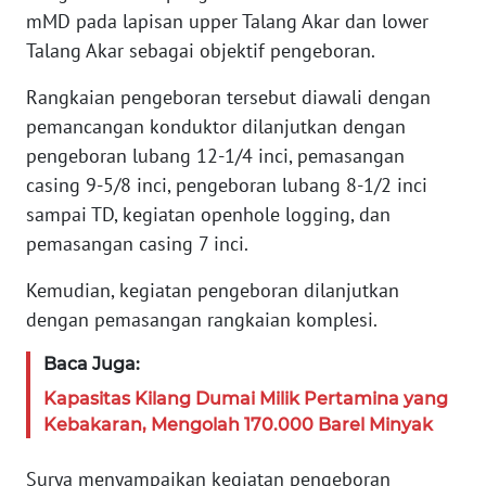
JAKARTA
mMD pada lapisan upper Talang Akar dan lower
Talang Akar sebagai objektif pengeboran.
WN
JABAR
Rangkaian pengeboran tersebut diawali dengan
pemancangan konduktor dilanjutkan dengan
WN
pengeboran lubang 12-1/4 inci, pemasangan
BANTEN
casing 9-5/8 inci, pengeboran lubang 8-1/2 inci
sampai TD, kegiatan openhole logging, dan
WN
pemasangan casing 7 inci.
NTT
Kemudian, kegiatan pengeboran dilanjutkan
WN
dengan pemasangan rangkaian komplesi.
KEPRI
Baca Juga:
WN
Kapasitas Kilang Dumai Milik Pertamina yang
PAPUA
Kebakaran, Mengolah 170.000 Barel Minyak
WN
Surya menyampaikan kegiatan pengeboran