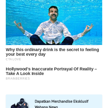
INFRASTRUKTUR
WAHANA
KONSUMEN
WAHANA
LISTRIK
WAHANA
TRAVEL
WAHANA
TV
WAHANANEWS
ID
Dapatkan Merchandise Eksklusif
WAHANANEWS
Wahana News