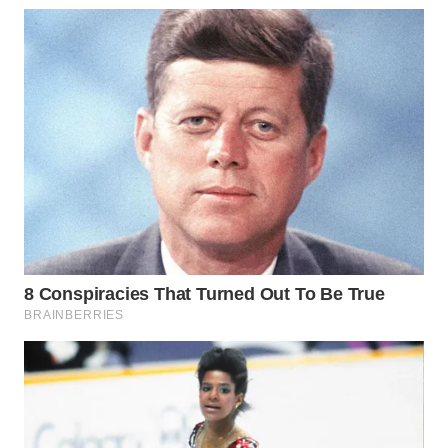
WN
PADANG
LAWAS
WN
SUMEDANG
WN
CIANJUR
WN
KEPULAUAN
SERIBU
WN
TANGERANG
WN