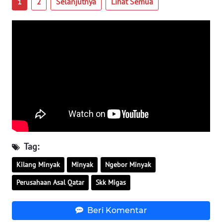
1
2
Selanjutnya
Lihat Semua
SULTENG
WN
SULBAR
WN
BABEL
WN
SUMBAR
Tag:
WN
SUMSEL
Kilang Minyak
Minyak
Ngebor Minyak
Perusahaan Asal Qatar
Skk Migas
WN
BENGKULU
Beri Komentar
WN