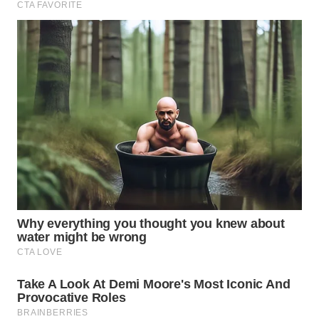
WN
MADURA
WN
SURABAYA
WN
NATUNA
WN
BINTAN
WN
MANDALIKA
WN
LIKUPANG
WN