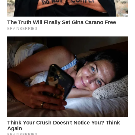
WN
LABUHANBATU
WN
TAPANULI
TENGAH
WN DELI
SERDANG
WN
TEBING
TINGGI
WN
PAKPAK