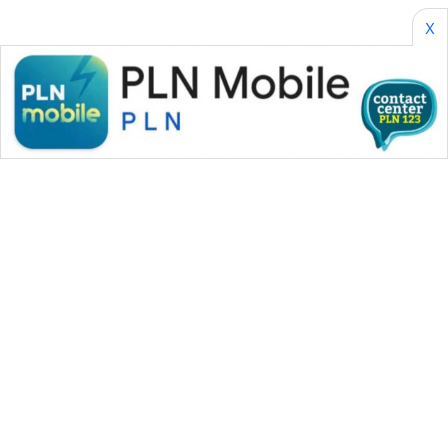
X
WAHANA MEDIA GROUP
|
|
|
WAHANA NEWS co
WAHANA TANI
WAHANA ADVOKAT
|
|
WAHANA INFRASTRUKTUR
WAHANA KONSUMEN