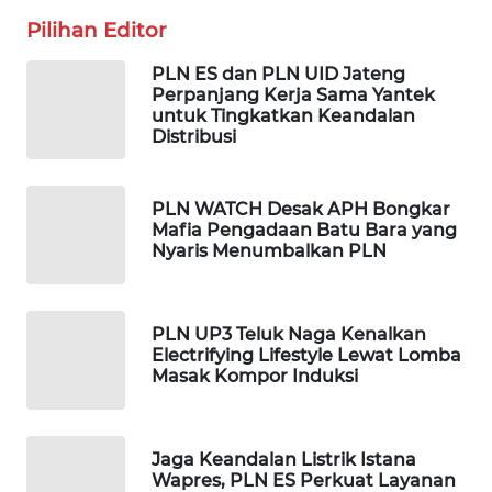
MASYARAKAT
Pilihan Editor
KELISTRIKAN
PLN ES dan PLN UID Jateng
WALINKI
Perpanjang Kerja Sama Yantek
ID
untuk Tingkatkan Keandalan
Distribusi
MAWAKA
ID
PLN WATCH Desak APH Bongkar
Mafia Pengadaan Batu Bara yang
MARTABAT
Nyaris Menumbalkan PLN
NET
PLN
PLN UP3 Teluk Naga Kenalkan
WATCH
Electrifying Lifestyle Lewat Lomba
Masak Kompor Induksi
MKLI
Jaga Keandalan Listrik Istana
LPKKI
Wapres, PLN ES Perkuat Layanan