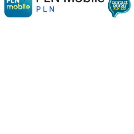
WAHANA MEDIA GROUP
|
|
|
WAHANA NEWS co
WAHANA TANI
WAHANA ADVOKAT
|
|
WAHANA INFRASTRUKTUR
WAHANA KONSUMEN
|
|
|
WAHANA LISTRIK
WAHANA TRAVEL
WAHANA TV
|
|
|
WAHANANEWS id
WAHANANEWS CO ID
WAHANANEWS NET
|
|
|
WAHANA SPORT ID
Wahana UMKM
Wahana Seleb
|
|
|
Wahana Persona
Wahana Otomotif
Wahana Health