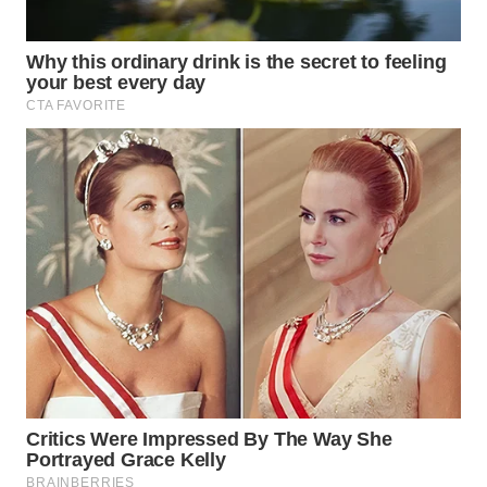
LABUANBAJO
WN
BORNEO
Wahana
Media
Group
WAHANA
NEWS
WAHANA
TANI
WAHANA
ADVOKAT
WAHANA