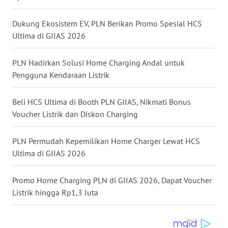
GORONTALO
Dukung Ekosistem EV, PLN Berikan Promo Spesial HCS
WN
Ultima di GIIAS 2026
SULUT
PLN Hadirkan Solusi Home Charging Andal untuk
WN
Pengguna Kendaraan Listrik
MALUKU
Beli HCS Ultima di Booth PLN GIIAS, Nikmati Bonus
WN
Voucher Listrik dan Diskon Charging
MALUT
PLN Permudah Kepemilikan Home Charger Lewat HCS
WN
Ultima di GIIAS 2026
DAIRI
Promo Home Charging PLN di GIIAS 2026, Dapat Voucher
WN
Listrik hingga Rp1,3 Juta
DANAU
TOBA