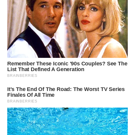
CO ID
WAHANANEWS
NET
WAHANA
SPORT
WAHANA
UMKM
WAHANA
SELEB
WAHANA
PERSONA
WAHANA