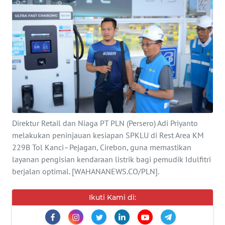
SERBA-
SERBI
Informasi
INDEKS
BERITA
KONTAK
Direktur Retail dan Niaga PT PLN (Persero) Adi Priyanto
KAMI
melakukan peninjauan kesiapan SPKLU di Rest Area KM
229B Tol Kanci–Pejagan, Cirebon, guna memastikan
layanan pengisian kendaraan listrik bagi pemudik Idulfitri
INFO
IKLAN
berjalan optimal. [WAHANANEWS.CO/PLN].
TENTANG
Ikuti Kami di:
KAMI