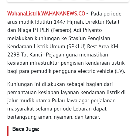
PEDOMAN
MEDIA
WahanaListrik.WAHANANEWS.CO
-
Pada periode
SIBER
arus mudik Idulfitri 1447 Hijriah, Direktur Retail
dan Niaga PT PLN (Persero), Adi Priyanto
REDAKSI
melakukan kunjungan ke Stasiun Pengisian
Kendaraan Listrik Umum (SPKLU) Rest Area KM
KARIR
229B Tol Kanci–Pejagan guna memastikan
kesiapan infrastruktur pengisian kendaraan listrik
DISCLAIMER
bagi para pemudik pengguna electric vehicle (EV).
Wahana
Kunjungan ini dilakukan sebagai bagian dari
News
pemantauan kesiapan layanan kendaraan listrik di
Regional
jalur mudik utama Pulau Jawa agar perjalanan
masyarakat selama periode Lebaran dapat
WN
SUMUT
berlangsung aman, nyaman, dan lancar.
Baca Juga:
WN