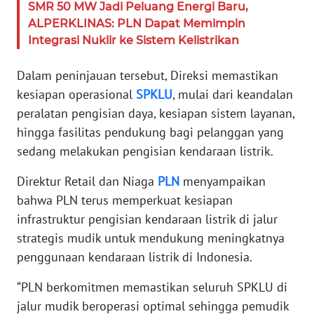
JAKARTA
SMR 50 MW Jadi Peluang Energi Baru,
ALPERKLINAS: PLN Dapat Memimpin
Integrasi Nuklir ke Sistem Kelistrikan
WN
JABAR
Dalam peninjauan tersebut, Direksi memastikan
kesiapan operasional
SPKLU
, mulai dari keandalan
WN
BANTEN
peralatan pengisian daya, kesiapan sistem layanan,
hingga fasilitas pendukung bagi pelanggan yang
WN
sedang melakukan pengisian kendaraan listrik.
NTT
Direktur Retail dan Niaga
PLN
menyampaikan
WN
bahwa PLN terus memperkuat kesiapan
KEPRI
infrastruktur pengisian kendaraan listrik di jalur
strategis mudik untuk mendukung meningkatnya
WN
penggunaan kendaraan listrik di Indonesia.
PAPUA
“PLN berkomitmen memastikan seluruh SPKLU di
WN
jalur mudik beroperasi optimal sehingga pemudik