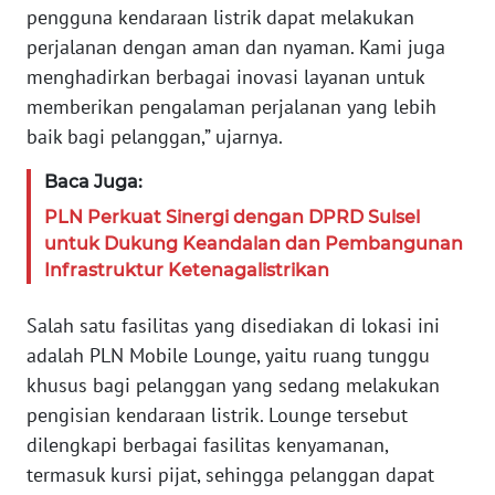
PAPUA
pengguna kendaraan listrik dapat melakukan
BARAT
perjalanan dengan aman dan nyaman. Kami juga
menghadirkan berbagai inovasi layanan untuk
WN
memberikan pengalaman perjalanan yang lebih
RIAU
baik bagi pelanggan,” ujarnya.
WN
Baca Juga:
SERAMBI
PLN Perkuat Sinergi dengan DPRD Sulsel
untuk Dukung Keandalan dan Pembangunan
WN
Infrastruktur Ketenagalistrikan
JAMBI
Salah satu fasilitas yang disediakan di lokasi ini
WN
adalah PLN Mobile Lounge, yaitu ruang tunggu
SULTRA
khusus bagi pelanggan yang sedang melakukan
pengisian kendaraan listrik. Lounge tersebut
WN
NTB
dilengkapi berbagai fasilitas kenyamanan,
termasuk kursi pijat, sehingga pelanggan dapat
WN