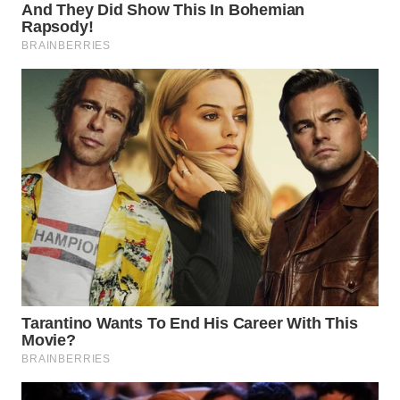
WN
PADANG
LAWAS
WN
SUMEDANG
WN
CIANJUR
WN
KEPULAUAN
SERIBU
WN
TANGERANG
WN