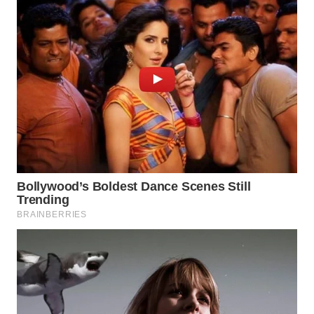
BINJAI
WN
CIREBON
WN
INDRAMAYU
WN
KUNINGAN
WN
MAJALENGKA
WN
SUBANG
WN