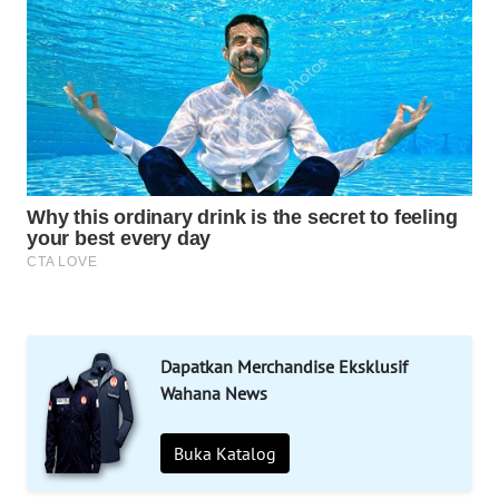
OTOMOTIF
WAHANA
HEALTH
WAHANA
DESA
WISATA
LAPAK
WAHANA
Wahana
Network
Dapatkan Merchandise Eksklusif
Wahana News
KONSUMEN
LISTRIK
Buka Katalog