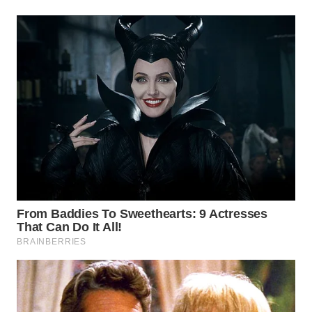
INFRASTRUKTUR
WAHANA
KONSUMEN
WAHANA
LISTRIK
WAHANA
TRAVEL
WAHANA
TV
WAHANANEWS
ID
WAHANANEWS