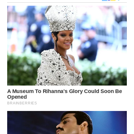
WN
NIAS
WN
LANGKAT
WN
TAPANULI
SELATAN
WN
TANJUNG
LESUNG
WN
KARO
WN
SIMALUNGUN