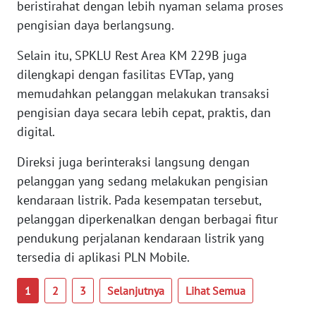
beristirahat dengan lebih nyaman selama proses
SULTENG
pengisian daya berlangsung.
WN
Selain itu, SPKLU Rest Area KM 229B juga
SULBAR
dilengkapi dengan fasilitas EVTap, yang
memudahkan pelanggan melakukan transaksi
WN
pengisian daya secara lebih cepat, praktis, dan
BABEL
digital.
WN
Direksi juga berinteraksi langsung dengan
SUMBAR
pelanggan yang sedang melakukan pengisian
kendaraan listrik. Pada kesempatan tersebut,
WN
pelanggan diperkenalkan dengan berbagai fitur
SUMSEL
pendukung perjalanan kendaraan listrik yang
tersedia di aplikasi PLN Mobile.
WN
BENGKULU
1
2
3
Selanjutnya
Lihat Semua
WN