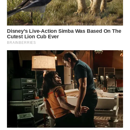
WN
KARAWANG
WN
BEKASI
WN
BOGOR
WN
DEPOK
WN
TAPANULI
UTARA
WN
SAMOSIR