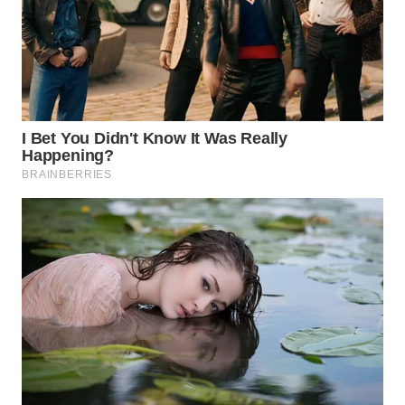
WN
MADURA
WN
SURABAYA
WN
NATUNA
WN
BINTAN
WN
MANDALIKA
WN
LIKUPANG
WN