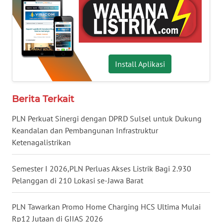
KALBAR
WN
KALTENG
Install Aplikasi
WN
KALTARA
Berita Terkait
WN
KALSEL
PLN Perkuat Sinergi dengan DPRD Sulsel untuk Dukung
Keandalan dan Pembangunan Infrastruktur
Ketenagalistrikan
WN
KALTIM
Semester I 2026,PLN Perluas Akses Listrik Bagi 2.930
WN
Pelanggan di 210 Lokasi se-Jawa Barat
SULSEL
PLN Tawarkan Promo Home Charging HCS Ultima Mulai
WN
Rp12 Jutaan di GIIAS 2026