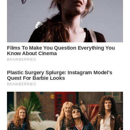
SUKABUMI
WN
PURWAKARTA
WN
PRIANGAN
TIMUR
WN
SEMARANG
WN
SOLO
WN
BOROBUDUR