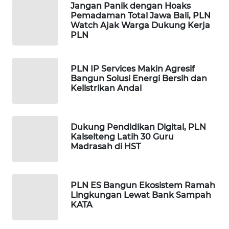
Jangan Panik dengan Hoaks
CO ID
Pemadaman Total Jawa Bali, PLN
Watch Ajak Warga Dukung Kerja
PLN
WAHANANEWS
NET
PLN IP Services Makin Agresif
WAHANA
Bangun Solusi Energi Bersih dan
SPORT
Kelistrikan Andal
WAHANA
UMKM
Dukung Pendidikan Digital, PLN
Kalselteng Latih 30 Guru
Madrasah di HST
WAHANA
SELEB
PLN ES Bangun Ekosistem Ramah
WAHANA
Lingkungan Lewat Bank Sampah
PERSONA
KATA
WAHANA