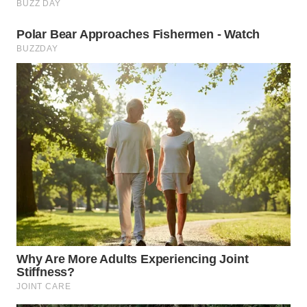
BINJAI
WN
CIREBON
WN
INDRAMAYU
WN
KUNINGAN
WN
MAJALENGKA
WN
SUBANG
WN