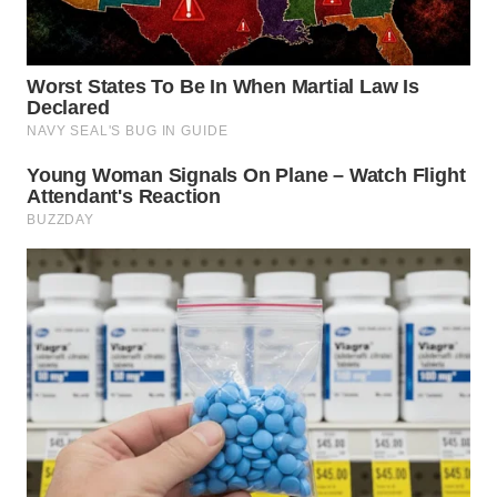
WN
KARAWANG
WN
BEKASI
WN
BOGOR
WN
DEPOK
WN
TAPANULI
UTARA
WN
SAMOSIR