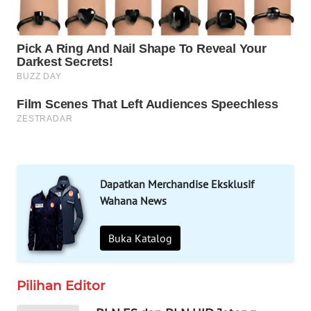
LABUANBAJO
WN
BORNEO
Wahana
Media
Group
WAHANA
NEWS
Dapatkan Merchandise Eksklusif
Wahana News
WAHANA
TANI
Buka Katalog
WAHANA
ADVOKAT
Pilihan Editor
WAHANA