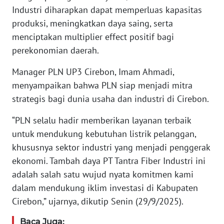
JAKARTA
Industri diharapkan dapat memperluas kapasitas
produksi, meningkatkan daya saing, serta
WN
menciptakan multiplier effect positif bagi
JABAR
perekonomian daerah.
WN
Manager PLN UP3 Cirebon, Imam Ahmadi,
BANTEN
menyampaikan bahwa PLN siap menjadi mitra
strategis bagi dunia usaha dan industri di Cirebon.
WN
NTT
“PLN selalu hadir memberikan layanan terbaik
untuk mendukung kebutuhan listrik pelanggan,
WN
khususnya sektor industri yang menjadi penggerak
KEPRI
ekonomi. Tambah daya PT Tantra Fiber Industri ini
adalah salah satu wujud nyata komitmen kami
WN
dalam mendukung iklim investasi di Kabupaten
PAPUA
Cirebon,” ujarnya, dikutip Senin (29/9/2025).
WN
Baca Juga: