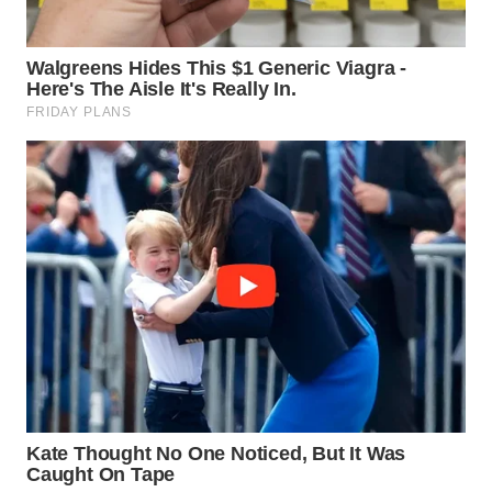
WN
PADANG
LAWAS
WN
SUMEDANG
WN
CIANJUR
WN
KEPULAUAN
SERIBU
WN
TANGERANG
WN