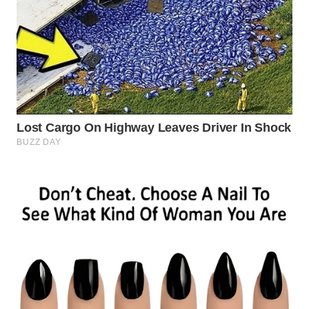
WN
MADURA
WN
SURABAYA
WN
NATUNA
WN
BINTAN
WN
MANDALIKA
WN
LIKUPANG
WN