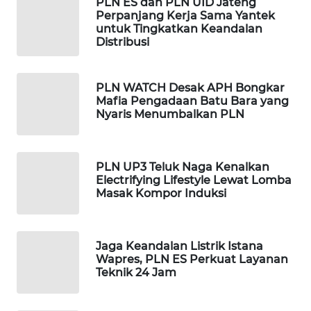
PLN ES dan PLN UID Jateng
INFRASTRUKTUR
Perpanjang Kerja Sama Yantek
untuk Tingkatkan Keandalan
Distribusi
WAHANA
KONSUMEN
PLN WATCH Desak APH Bongkar
Mafia Pengadaan Batu Bara yang
WAHANA
Nyaris Menumbalkan PLN
LISTRIK
WAHANA
PLN UP3 Teluk Naga Kenalkan
TRAVEL
Electrifying Lifestyle Lewat Lomba
Masak Kompor Induksi
WAHANA
TV
Jaga Keandalan Listrik Istana
WAHANANEWS
Wapres, PLN ES Perkuat Layanan
ID
Teknik 24 Jam
WAHANANEWS