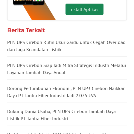
LAMPUNG
Install Aplikasi
WN
JATENG
Berita Terkait
PLN UP3 Cirebon Rutin Ukur Gardu untuk Cegah Overload
WN
NUSANTARA
dan Jaga Keandalan Listrik
WN
PLN UP3 Cirebon Siap Jadi Mitra Strategis Industri Melalui
JOGJA
Layanan Tambah Daya Andal
WN
Dorong Pertumbuhan Ekonomi, PLN UP3 Cirebon Naikkan
JATIM
Daya PT Tantra Fiber Industri Jadi 2.075 kVA
WN
Dukung Dunia Usaha, PLN UP3 Cirebon Tambah Daya
BALI
Listrik PT Tantra Fiber Industri
WN