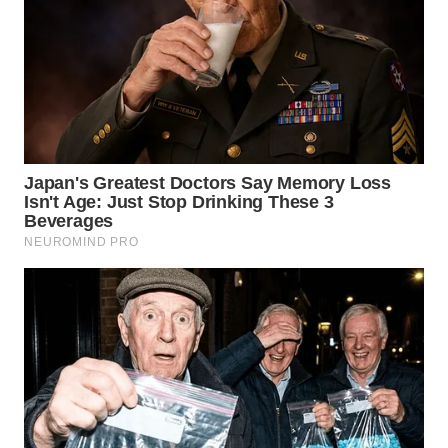
GORONTALO
WN
SULUT
WN
MALUKU
WN
MALUT
WN
DAIRI
WN
DANAU
TOBA