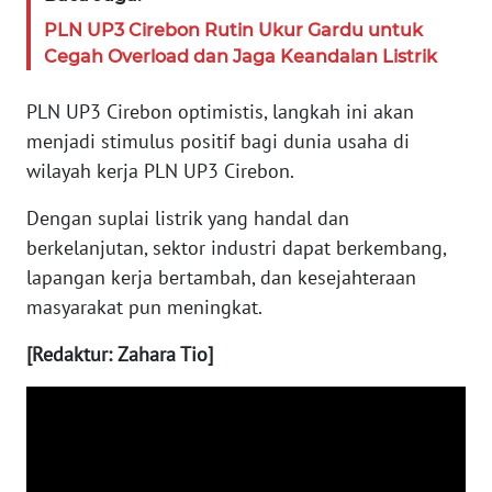
PAPUA
BARAT
PLN UP3 Cirebon Rutin Ukur Gardu untuk
Cegah Overload dan Jaga Keandalan Listrik
WN
RIAU
PLN UP3 Cirebon optimistis, langkah ini akan
menjadi stimulus positif bagi dunia usaha di
WN
wilayah kerja PLN UP3 Cirebon.
SERAMBI
Dengan suplai listrik yang handal dan
berkelanjutan, sektor industri dapat berkembang,
WN
JAMBI
lapangan kerja bertambah, dan kesejahteraan
masyarakat pun meningkat.
WN
[Redaktur: Zahara Tio]
SULTRA
WN
NTB
WN