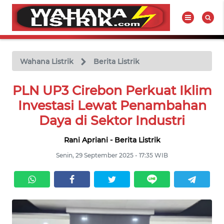
WAHANA
Tutup
TV
Wahana Listrik
Berita Listrik
PLN UP3 Cirebon Perkuat Iklim
BERITA
LISTRIK
Investasi Lewat Penambahan
Daya di Sektor Industri
PRODUK
LISTRIK
Rani Apriani - Berita Listrik
Senin, 29 September 2025 - 17:35 WIB
HUKUM
LISTRIK
SEJARAH
LISTRIK