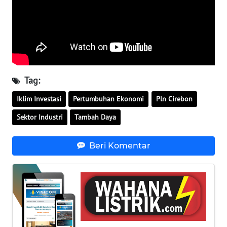
SULTENG
WN
SULBAR
WN
Tag:
BABEL
Iklim Investasi
Pertumbuhan Ekonomi
Pln Cirebon
WN
Sektor Industri
Tambah Daya
SUMBAR
Beri Komentar
WN
SUMSEL
WN
BENGKULU
WN