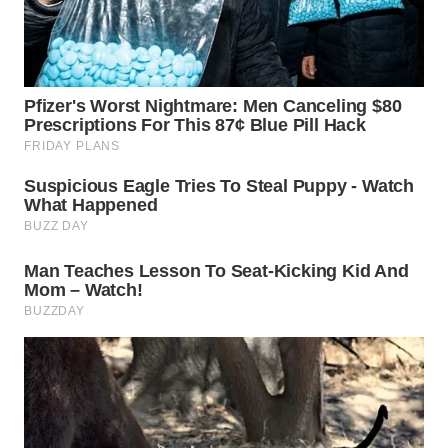
WN
NIAS
WN
LANGKAT
WN
TAPANULI
SELATAN
WN
TANJUNG
LESUNG
WN
KARO
WN
SIMALUNGUN