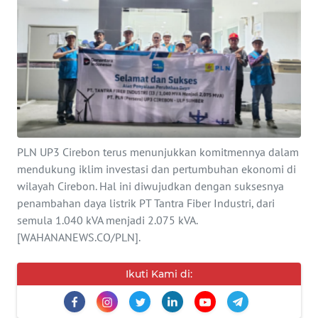
SERBA-
SERBI
Informasi
INDEKS
BERITA
PLN UP3 Cirebon terus menunjukkan komitmennya dalam
mendukung iklim investasi dan pertumbuhan ekonomi di
KONTAK
wilayah Cirebon. Hal ini diwujudkan dengan suksesnya
KAMI
penambahan daya listrik PT Tantra Fiber Industri, dari
semula 1.040 kVA menjadi 2.075 kVA.
INFO
[WAHANANEWS.CO/PLN].
IKLAN
Ikuti Kami di:
TENTANG
KAMI