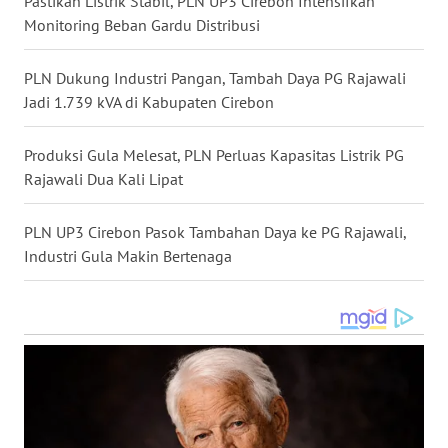
Pastikan Listrik Stabil, PLN UP3 Cirebon Intensifkan
KALBAR
Monitoring Beban Gardu Distribusi
WN
PLN Dukung Industri Pangan, Tambah Daya PG Rajawali
KALTENG
Jadi 1.739 kVA di Kabupaten Cirebon
WN
Produksi Gula Melesat, PLN Perluas Kapasitas Listrik PG
KALTARA
Rajawali Dua Kali Lipat
WN
PLN UP3 Cirebon Pasok Tambahan Daya ke PG Rajawali,
KALSEL
Industri Gula Makin Bertenaga
WN
KALTIM
WN
SULSEL
WN