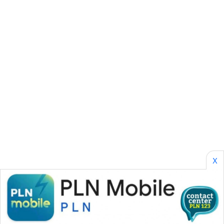
ENERGI
NEWS
CILEUNGSI
NEWS
BERKAT
NEWS
BERAMPU
NEWS
X
ANUGERAH
NEWS
AKHLAK
ID