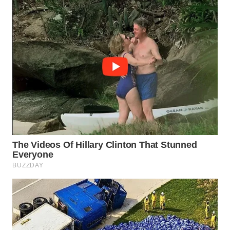
SUKABUMI
WN
PURWAKARTA
WN
PRIANGAN
TIMUR
WN
SEMARANG
WN
SOLO
WN
BOROBUDUR