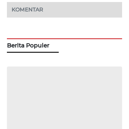
OTOMOTIF
KOMENTAR
WAHANA
HEALTH
WAHANA
Berita Populer
DESA
WISATA
LAPAK
WAHANA
Wahana
Network
KONSUMEN
LISTRIK