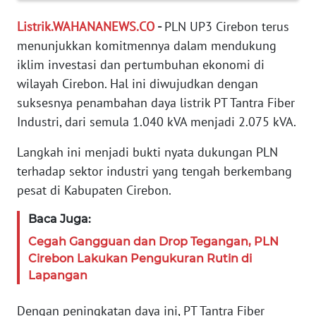
PEDOMAN
Listrik.WAHANANEWS.CO
-
PLN UP3 Cirebon terus
MEDIA
SIBER
menunjukkan komitmennya dalam mendukung
iklim investasi dan pertumbuhan ekonomi di
REDAKSI
wilayah Cirebon. Hal ini diwujudkan dengan
suksesnya penambahan daya listrik PT Tantra Fiber
KARIR
Industri, dari semula 1.040 kVA menjadi 2.075 kVA.
Langkah ini menjadi bukti nyata dukungan PLN
DISCLAIMER
terhadap sektor industri yang tengah berkembang
pesat di Kabupaten Cirebon.
Wahana
News
Regional
Baca Juga:
Cegah Gangguan dan Drop Tegangan, PLN
WN
Cirebon Lakukan Pengukuran Rutin di
SUMUT
Lapangan
WN
Dengan peningkatan daya ini, PT Tantra Fiber