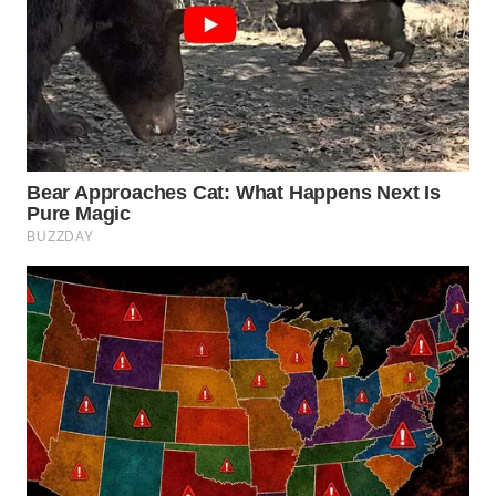
WN
LABUHANBATU
WN
TAPANULI
TENGAH
WN DELI
SERDANG
WN
TEBING
TINGGI
WN
PAKPAK