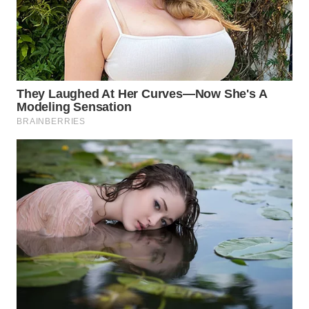
SUKABUMI
WN
PURWAKARTA
WN
PRIANGAN
TIMUR
WN
SEMARANG
WN
SOLO
WN
BOROBUDUR