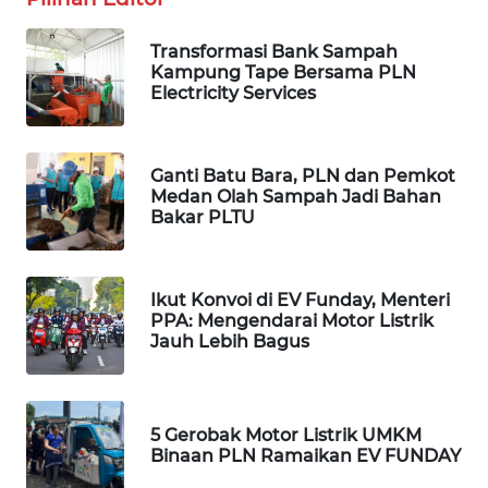
MASYARAKAT
KELISTRIKAN
Transformasi Bank Sampah
Kampung Tape Bersama PLN
WALINKI
Electricity Services
ID
MAWAKA
Ganti Batu Bara, PLN dan Pemkot
ID
Medan Olah Sampah Jadi Bahan
Bakar PLTU
MARTABAT
NET
Ikut Konvoi di EV Funday, Menteri
PPA: Mengendarai Motor Listrik
PLN
Jauh Lebih Bagus
WATCH
MKLI
5 Gerobak Motor Listrik UMKM
Binaan PLN Ramaikan EV FUNDAY
LPKKI