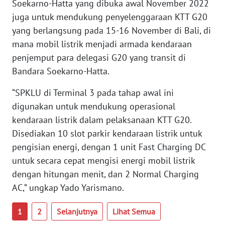
Soekarno-Hatta yang dibuka awal November 2022
SULTENG
juga untuk mendukung penyelenggaraan KTT G20
yang berlangsung pada 15-16 November di Bali, di
WN
mana mobil listrik menjadi armada kendaraan
SULBAR
penjemput para delegasi G20 yang transit di
Bandara Soekarno-Hatta.
WN
BABEL
“SPKLU di Terminal 3 pada tahap awal ini
digunakan untuk mendukung operasional
WN
kendaraan listrik dalam pelaksanaan KTT G20.
SUMBAR
Disediakan 10 slot parkir kendaraan listrik untuk
pengisian energi, dengan 1 unit Fast Charging DC
WN
SUMSEL
untuk secara cepat mengisi energi mobil listrik
dengan hitungan menit, dan 2 Normal Charging
WN
AC,” ungkap Yado Yarismano.
BENGKULU
1
2
Selanjutnya
Lihat Semua
WN