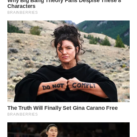
WN
PADANG
LAWAS
WN
SUMEDANG
WN
CIANJUR
WN
KEPULAUAN
SERIBU
WN
TANGERANG
WN