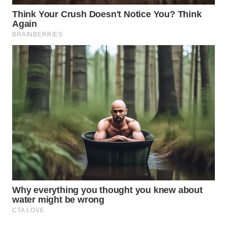
LABUANBAJO
WN
BORNEO
Wahana
Media
Group
WAHANA
NEWS
WAHANA
TANI
WAHANA
ADVOKAT
WAHANA