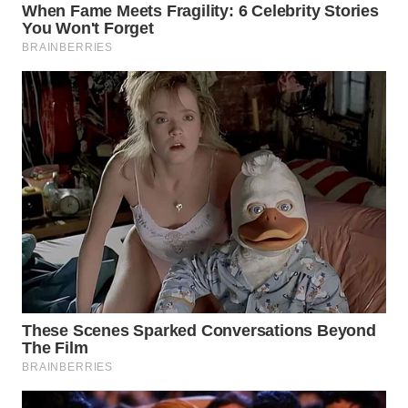
INFRASTRUKTUR
WAHANA
KONSUMEN
WAHANA
LISTRIK
WAHANA
TRAVEL
WAHANA
TV
WAHANANEWS
ID
WAHANANEWS