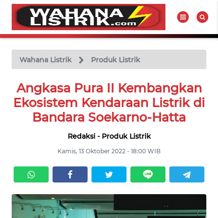
WAHANA
Tutup
TV
Wahana Listrik
Produk Listrik
BERITA
Angkasa Pura II Kembangkan
LISTRIK
Ekosistem Kendaraan Listrik di
Bandara Soekarno-Hatta
PRODUK
LISTRIK
Redaksi - Produk Listrik
Kamis, 13 Oktober 2022 - 18:00 WIB
HUKUM
LISTRIK
SEJARAH
LISTRIK