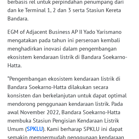
berbasis rel untuk perpindahan penumpang dari
JAKARTA
dan ke Terminal 1, 2 dan 3 serta Stasiun Kereta
Bandara.
WN
JABAR
EGM of Adjacent Business AP II Yado Yarismano
mengatakan pada tahun ini perseroan kembali
WN
menghadirkan inovasi dalam pengembangan
BANTEN
ekosistem kendaraan listrik di Bandara Soekarno-
Hatta.
WN
NTT
“Pengembangan ekosistem kendaraan listrik di
Bandara Soekarno-Hatta dilakukan secara
WN
KEPRI
konsisten dan berkelanjutan untuk dapat optimal
mendorong penggunaan kendaraan listrik. Pada
WN
awal November 2022, Bandara Soekarno-Hatta
PAPUA
membuka Stasiun Pengisian Kendaraan Listrik
Umum (
SPKLU
). Kami berharap SPKLU ini dapat
WN
semakin mempermudah penggunaan kendaraan