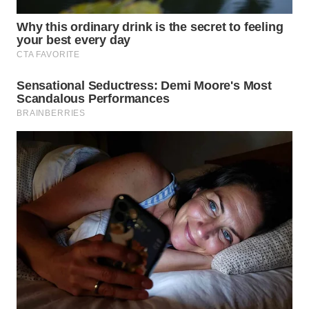
WN
MADURA
WN
SURABAYA
WN
NATUNA
WN
BINTAN
WN
MANDALIKA
WN
LIKUPANG
WN