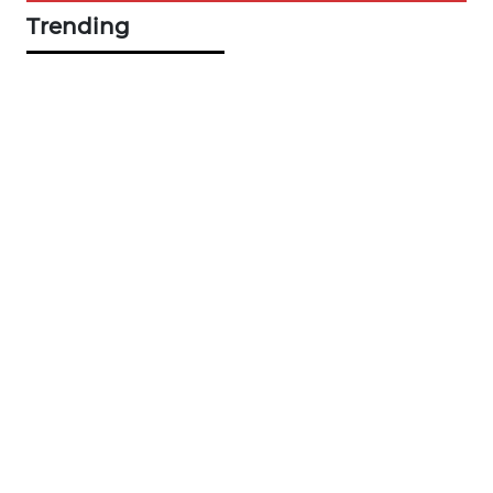
NEWS
Trending
KRT
NEWS
KARING
NEWS
JURNAL
MARITIM
HUMBANG
NEWS
GARONGGANG
NEWS
FISUELRI
ID