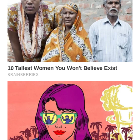
WN
LABUHANBATU
WN
TAPANULI
TENGAH
WN DELI
SERDANG
WN
TEBING
TINGGI
WN
PAKPAK