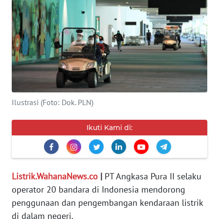
SERBA-
SERBI
Informasi
INDEKS
BERITA
Ilustrasi (Foto: Dok. PLN)
KONTAK
Ikuti Kami di:
KAMI
INFO
IKLAN
Listrik.WahanaNews.co
|
PT Angkasa Pura II selaku
operator 20 bandara di Indonesia mendorong
TENTANG
penggunaan dan pengembangan kendaraan listrik
KAMI
di dalam negeri.