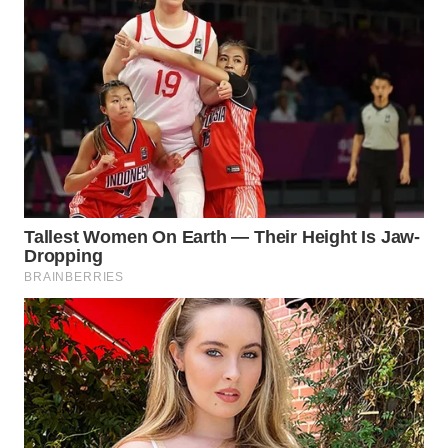
BINJAI
WN
CIREBON
WN
INDRAMAYU
WN
KUNINGAN
WN
MAJALENGKA
WN
SUBANG
WN