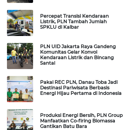
LKKI
Percepat Transisi Kendaraan
Listrik, PLN Tambah Jumlah
KOPEKLIN
SPKLU di Kalbar
PORTAL
KONSUMEN
PLN UID Jakarta Raya Gandeng
Komunitas Gelar Konvoi
Kendaraan Listrik dan Bincang
FORWAMKI
Santai
ALPERKLINAS
Pakai REC PLN, Danau Toba Jadi
Destinasi Pariwisata Berbasis
FORJASIDA
Energi Hijau Pertama di Indonesia
TAMBANG
NEWS
Produksi Energi Bersih, PLN Group
Manfaatkan Co-firing Biomassa
Gantikan Batu Bara
SITUNGIR