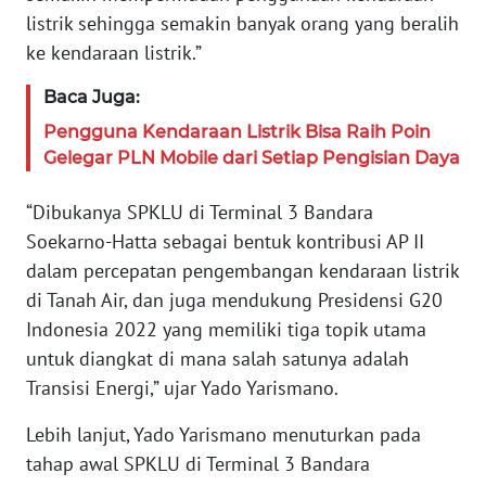
PAPUA
listrik sehingga semakin banyak orang yang beralih
BARAT
ke kendaraan listrik.”
WN
Baca Juga:
RIAU
Pengguna Kendaraan Listrik Bisa Raih Poin
Gelegar PLN Mobile dari Setiap Pengisian Daya
WN
SERAMBI
“Dibukanya SPKLU di Terminal 3 Bandara
Soekarno-Hatta sebagai bentuk kontribusi AP II
WN
JAMBI
dalam percepatan pengembangan kendaraan listrik
di Tanah Air, dan juga mendukung Presidensi G20
WN
Indonesia 2022 yang memiliki tiga topik utama
SULTRA
untuk diangkat di mana salah satunya adalah
Transisi Energi,” ujar Yado Yarismano.
WN
NTB
Lebih lanjut, Yado Yarismano menuturkan pada
tahap awal SPKLU di Terminal 3 Bandara
WN