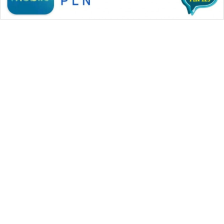
WAHANA MEDIA GROUP
|
|
|
WAHANA NEWS co
WAHANA TANI
WAHANA ADVOKAT
|
|
WAHANA INFRASTRUKTUR
WAHANA KONSUMEN
|
|
|
WAHANA LISTRIK
WAHANA TRAVEL
WAHANA TV
|
|
|
WAHANANEWS id
WAHANANEWS CO ID
WAHANANEWS NET
|
|
|
WAHANA SPORT ID
Wahana UMKM
Wahana Seleb
|
|
|
Wahana Persona
Wahana Otomotif
Wahana Health
|
Wahana Desa Wisata
Lapak Wahana