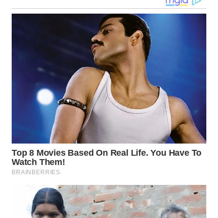
WN
NIAS
WN
LANGKAT
WN
TAPANULI
SELATAN
WN
TANJUNG
LESUNG
WN
KARO
WN
SIMALUNGUN