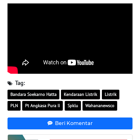
LAMPUNG
WN
JATENG
WN
NUSANTARA
WN
JOGJA
Tag:
WN
Bandara Soekarno Hatta
Kendaraan Listrik
Listrik
JATIM
PLN
Pt Angkasa Pura Ii
Spklu
Wahananewsco
WN
BALI
Beri Komentar
WN