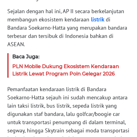
PEDOMAN
Sejalan dengan hal ini, AP II secara berkelanjutan
MEDIA
SIBER
membangun ekosistem kendaraan
listrik
di
Bandara Soekarno-Hatta yang merupakan bandara
REDAKSI
terbesar dan tersibuk di Indonesia bahkan di
ASEAN.
KARIR
Baca Juga:
PLN Mobile Dukung Ekosistem Kendaraan
DISCLAIMER
Listrik Lewat Program Poin Gelegar 2026
Wahana
News
Pemanfaatan kendaraan listrik di Bandara
Regional
Soekarno-Hatta sejauh ini sudah mencakup antara
lain taksi listrik, bus listrik, sepeda listrik yang
WN
digunakan staf bandara, lalu golfcar/boogie car
SUMUT
untuk transportasi penumpang di dalam terminal,
segway, hingga Skytrain sebagai moda transportasi
WN