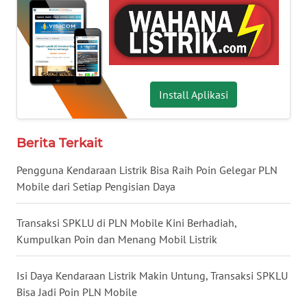
KALBAR
WN
KALTENG
Install Aplikasi
WN
KALTARA
Berita Terkait
WN
KALSEL
Pengguna Kendaraan Listrik Bisa Raih Poin Gelegar PLN
Mobile dari Setiap Pengisian Daya
WN
KALTIM
Transaksi SPKLU di PLN Mobile Kini Berhadiah,
Kumpulkan Poin dan Menang Mobil Listrik
WN
SULSEL
Isi Daya Kendaraan Listrik Makin Untung, Transaksi SPKLU
Bisa Jadi Poin PLN Mobile
WN