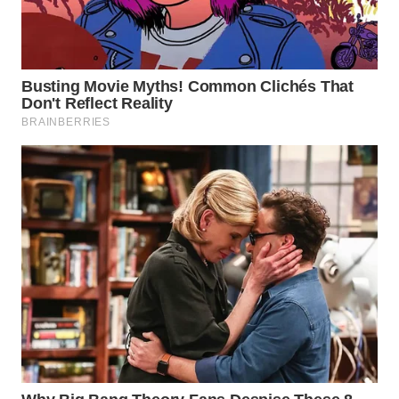
WN
KARAWANG
WN
BEKASI
WN
BOGOR
WN
DEPOK
WN
TAPANULI
UTARA
WN
SAMOSIR