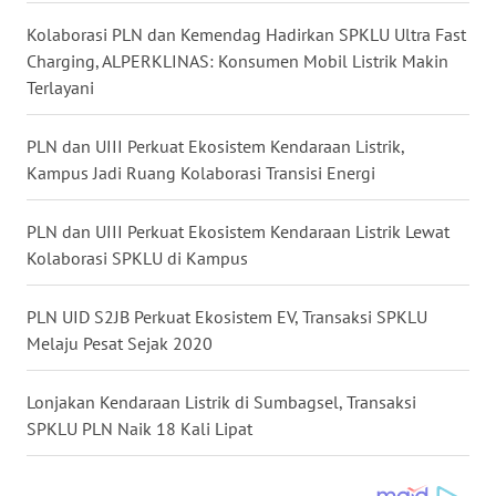
GORONTALO
Kolaborasi PLN dan Kemendag Hadirkan SPKLU Ultra Fast
Charging, ALPERKLINAS: Konsumen Mobil Listrik Makin
WN
Terlayani
SULUT
PLN dan UIII Perkuat Ekosistem Kendaraan Listrik,
WN
Kampus Jadi Ruang Kolaborasi Transisi Energi
MALUKU
PLN dan UIII Perkuat Ekosistem Kendaraan Listrik Lewat
WN
MALUT
Kolaborasi SPKLU di Kampus
WN
PLN UID S2JB Perkuat Ekosistem EV, Transaksi SPKLU
DAIRI
Melaju Pesat Sejak 2020
WN
Lonjakan Kendaraan Listrik di Sumbagsel, Transaksi
DANAU
SPKLU PLN Naik 18 Kali Lipat
TOBA