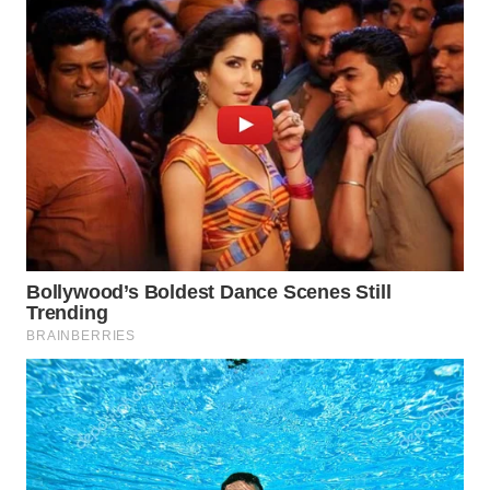
CO ID
WAHANANEWS
NET
WAHANA
SPORT
WAHANA
UMKM
WAHANA
SELEB
WAHANA
PERSONA
WAHANA