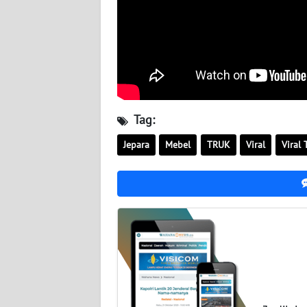
WN
SULBAR
WN
BABEL
Tag:
WN
Jepara
Mebel
TRUK
Viral
Viral
SUMBAR
WN
SUMSEL
WN
BENGKULU
WN
LAMPUNG