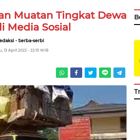
gan Muatan Tingkat Dewa
B
di Media Sosial
edaksi - Serba-serbi
, 13 April 2022 - 22:15 WIB
T