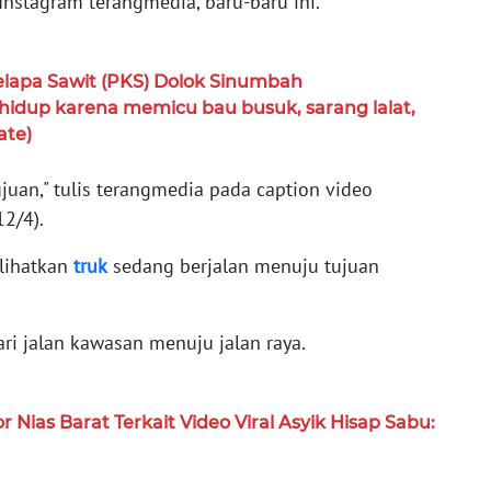
Instagram terangmedia, baru-baru ini.
lapa Sawit (PKS) Dolok Sinumbah
idup karena memicu bau busuk, sarang lalat,
ate)
uan," tulis terangmedia pada caption video
12/4).
lihatkan
truk
sedang berjalan menuju tujuan
ri jalan kawasan menuju jalan raya.
 Nias Barat Terkait Video Viral Asyik Hisap Sabu: