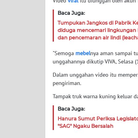
Video
viral
itu diunggah oleh akun 
WN
Baca Juga:
JABAR
Tumpukan Jangkos di Pabrik Ke
diduga mencemari lingkungan h
WN
dan pencemaran air lindi (leach
BANTEN
"Semoga
mebel
nya aman sampai tuj
WN
unggahannya dikutip VIVA, Selasa (
NTT
Dalam unggahan video itu memper
WN
pengiriman.
KEPRI
Tampak truk warna kuning keluar da
WN
PAPUA
Baca Juga:
Hanura Sumut Periksa Legislator
WN
"SAG" Ngaku Bersalah
PAPUA
BARAT