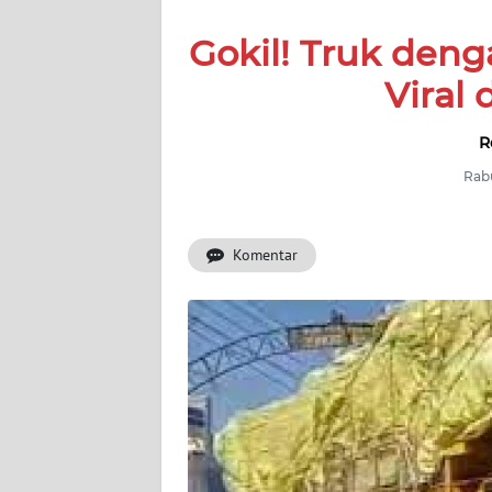
SERBA-
Gokil! Truk den
SERBI
Viral 
Informasi
R
INDEKS
BERITA
Rabu
KONTAK
Komentar
KAMI
INFO
IKLAN
TENTANG
KAMI
PEDOMAN