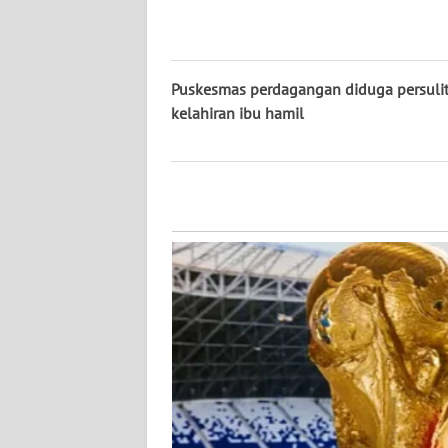
WN
KALTENG
Puskesmas perdagangan diduga persuli
WN
kelahiran ibu hamil
KALTARA
WN
KALSEL
WN
KALTIM
WN
SULSEL
WN
GORONTALO