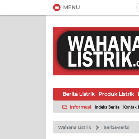
MENU
WAHANA
Tutup
TV
BERITA
LISTRIK
PRODUK
LISTRIK
Berita Listrik
Produk Listrik
HUKUM
LISTRIK
Informasi
Indeks Berita
Kontak 
SEJARAH
LISTRIK
Wahana Listrik
Serba-serbi