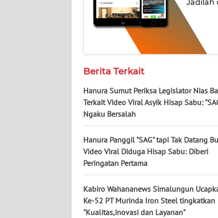
Jadilah
WN
JATENG
WN
NUSANTARA
Berita Terkait
Hanura Sumut Periksa Legislator Nias Ba
WN
JOGJA
Terkait Video Viral Asyik Hisap Sabu: "SA
Ngaku Bersalah
WN
JATIM
Hanura Panggil "SAG" tapi Tak Datang B
Video Viral Diduga Hisap Sabu: Diberi
Peringatan Pertama
WN
BALI
Kabiro Wahananews Simalungun Ucapk
WN
Ke-52 PT Murinda Iron Steel tingkatkan
KALBAR
"Kualitas,inovasi dan Layanan"