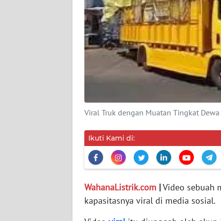
MEDIA
SIBER
REDAKSI
KARIR
DISCLAIMER
Viral Truk dengan Muatan Tingkat Dewa
Wahana
News
Regional
Ikuti Kami di:
WN
SUMUT
WahanaListrik.com
|
Video sebuah m
kapasitasnya viral di media sosial.
WN
JAKARTA