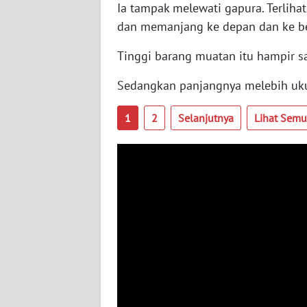
Ia tampak melewati gapura. Terlih
dan memanjang ke depan dan ke b
WN
RIAU
Tinggi barang muatan itu hampir s
WN
Sedangkan panjangnya melebih ukura
SERAMBI
1
2
Selanjutnya
Lihat Sem
WN
JAMBI
WN
SULTRA
WN
NTB
WN
SULTENG