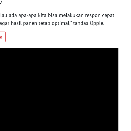
V.
alau ada apa-apa kita bisa melakukan respon cepat
agar hasil panen tetap optimal," tandas Oppie.
ua