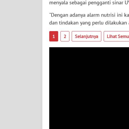
menyala sebagai pengganti sinar U
WN
"Dengan adanya alarm nutrisi ini k
SULBAR
dan tindakan yang perlu dilakukan 
WN
1
2
Selanjutnya
Lihat Sem
BABEL
WN
SUMBAR
WN
SUMSEL
WN
BENGKULU
WN
LAMPUNG