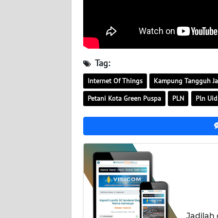
WN
JATENG
WN
Tag:
NUSANTARA
Internet Of Things
Kampung Tangguh Ja
WN
Petani Kota Green Puspa
PLN
Pln Uid
JOGJA
WN
JATIM
WN
BALI
WN
KALBAR
Jadilah