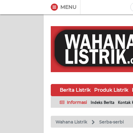
MENU
WAHANA
Tutup
TV
BERITA
LISTRIK
PRODUK
LISTRIK
Berita Listrik
Produk Listrik
HUKUM
LISTRIK
Informasi
Indeks Berita
Kontak 
SEJARAH
LISTRIK
Wahana Listrik
Serba-serbi