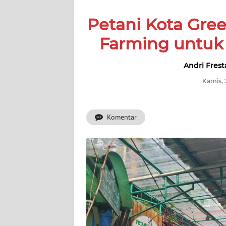
SERBA-
Petani Kota Gre
SERBI
Farming untu
Informasi
Andri Frest
INDEKS
BERITA
Kamis, 
KONTAK
Komentar
KAMI
INFO
IKLAN
TENTANG
KAMI
PEDOMAN