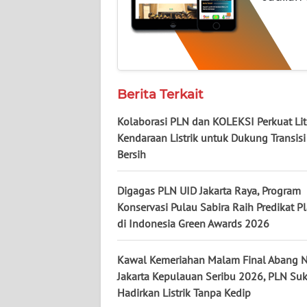
WN
KALTENG
WN
KALTARA
Berita Terkait
Kolaborasi PLN dan KOLEKSI Perkuat Lit
WN
Kendaraan Listrik untuk Dukung Transisi
KALSEL
Bersih
WN
Digagas PLN UID Jakarta Raya, Program
KALTIM
Konservasi Pulau Sabira Raih Predikat P
di Indonesia Green Awards 2026
WN
SULSEL
Kawal Kemeriahan Malam Final Abang 
Jakarta Kepulauan Seribu 2026, PLN Su
WN
Hadirkan Listrik Tanpa Kedip
GORONTALO