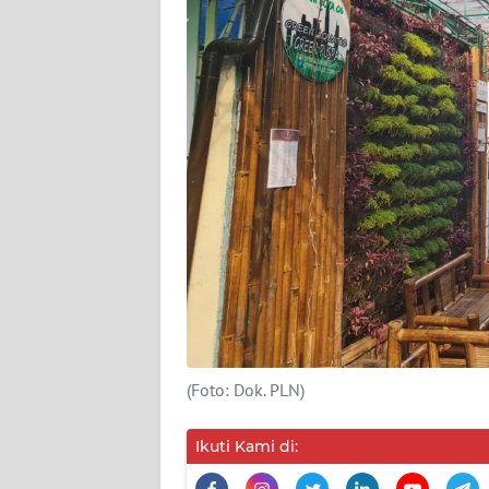
MEDIA
SIBER
REDAKSI
KARIR
DISCLAIMER
Wahana
News
Regional
WN
SUMUT
(Foto: Dok. PLN)
WN
Ikuti Kami di:
JAKARTA