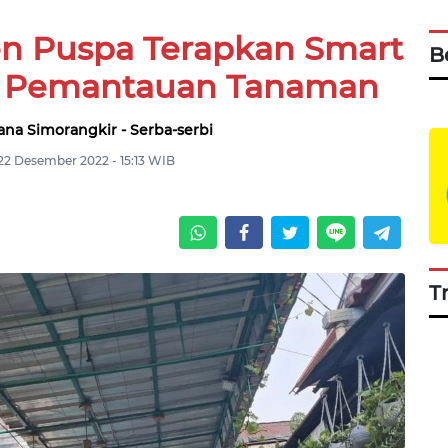
en Puspa Terapkan Smart
B
k Pemantauan Tanaman
ana Simorangkir - Serba-serbi
22 Desember 2022 - 15:13 WIB
T