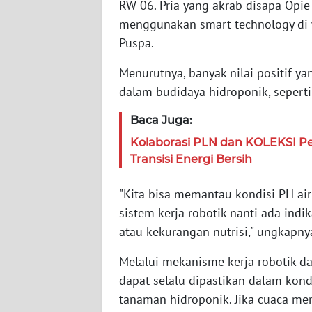
RW 06. Pria yang akrab disapa Opie
menggunakan smart technology di w
WN
Puspa.
RIAU
Menurutnya, banyak nilai positif y
WN
dalam budidaya hidroponik, sepert
SERAMBI
Baca Juga:
WN
Kolaborasi PLN dan KOLEKSI Pe
JAMBI
Transisi Energi Bersih
WN
"Kita bisa memantau kondisi PH air
SULTRA
sistem kerja robotik nanti ada indi
atau kekurangan nutrisi," ungkapny
WN
NTB
Melalui mekanisme kerja robotik da
dapat selalu dipastikan dalam kond
WN
tanaman hidroponik. Jika cuaca m
SULTENG