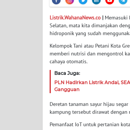
WN
JABAR
Listrik.WahanaNews.co
|
Memasuki 
Selatan, mata kita dimanjakan den
WN
hidroponik yang sudah menggunaka
BANTEN
Kelompok Tani atau Petani Kota G
WN
memberi nutrisi dan mengontrol ka
NTT
cahaya otomatis.
Baca Juga:
WN
KEPRI
PLN Hadirkan Listrik Andal, SE
Gangguan
WN
PAPUA
Deretan tanaman sayur hijau segar 
kampung tersebut dirawat dengan m
WN
PAPUA
Pemanfaat IoT untuk pertanian kota
BARAT