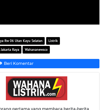
ya Rw 06 Utan Kayu Selatan
Listrik
 Jakarta Raya
Wahananewsco
Beri Komentar
 orang pertama yang membaca berita-berita