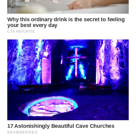
INFRASTRUKTUR
WAHANA
KONSUMEN
WAHANA
LISTRIK
WAHANA
TRAVEL
WAHANA
TV
WAHANANEWS
ID
WAHANANEWS