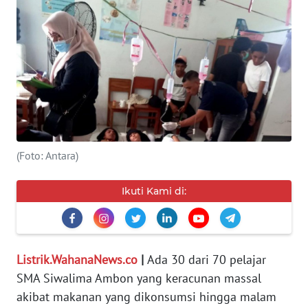
SERBA-
SERBI
Informasi
INDEKS
BERITA
(Foto: Antara)
KONTAK
KAMI
Ikuti Kami di:
INFO
IKLAN
Listrik.WahanaNews.co
|
Ada 30 dari 70 pelajar
TENTANG
SMA Siwalima Ambon yang keracunan massal
KAMI
akibat makanan yang dikonsumsi hingga malam