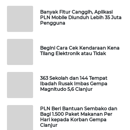
MASYARAKAT
KELISTRIKAN
Banyak Fitur Canggih, Aplikasi
PLN Mobile Diunduh Lebih 35 Juta
WALINKI
Pengguna
ID
MAWAKA
Begini Cara Cek Kendaraan Kena
ID
Tilang Elektronik atau Tidak
MARTABAT
NET
363 Sekolah dan 144 Tempat
Ibadah Rusak Imbas Gempa
PLN
Magnitudo 5,6 Cianjur
WATCH
PLN Beri Bantuan Sembako dan
MKLI
Bagi 1.500 Paket Makanan Per
Hari kepada Korban Gempa
LPKKI
Cianjur