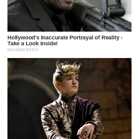
BINJAI
WN
CIREBON
WN
INDRAMAYU
WN
KUNINGAN
WN
MAJALENGKA
WN
SUBANG
WN