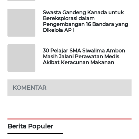
LKKI
Swasta Gandeng Kanada untuk
Bereksplorasi dalam
Pengembangan 16 Bandara yang
KOPEKLIN
Dikelola AP I
PORTAL
KONSUMEN
30 Pelajar SMA Siwalima Ambon
Masih Jalani Perawatan Medis
Akibat Keracunan Makanan
FORWAMKI
ALPERKLINAS
KOMENTAR
FORJASIDA
TAMBANG
NEWS
Berita Populer
SITUNGIR