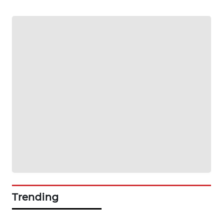
NEWS
SIDIKALANG
NEWS
SIBARAGAS
NEWS
METRO
SIANTAR
NEWS
METRO
MEDAN
NEWS
Trending
METRO
JAKARTA