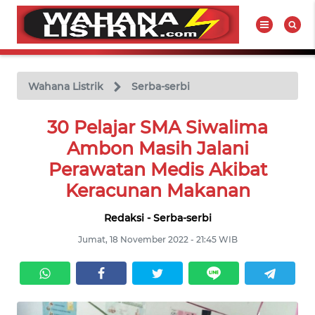
WAHANA
Tutup
TV
Wahana Listrik
Serba-serbi
BERITA
30 Pelajar SMA Siwalima
LISTRIK
Ambon Masih Jalani
Perawatan Medis Akibat
PRODUK
Keracunan Makanan
LISTRIK
Redaksi - Serba-serbi
HUKUM
Jumat, 18 November 2022 - 21:45 WIB
LISTRIK
SEJARAH
LISTRIK