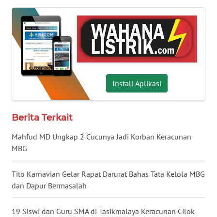
LAMPUNG
WN
JATENG
WN
NUSANTARA
Install Aplikasi
WN
JOGJA
Berita Terkait
Mahfud MD Ungkap 2 Cucunya Jadi Korban Keracunan
WN
MBG
JATIM
Tito Karnavian Gelar Rapat Darurat Bahas Tata Kelola MBG
WN
dan Dapur Bermasalah
BALI
19 Siswi dan Guru SMA di Tasikmalaya Keracunan Cilok
WN