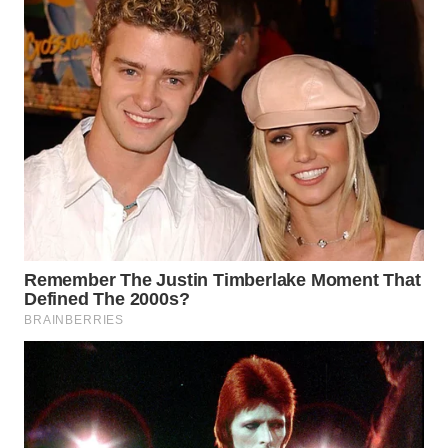
WN
MADURA
WN
SURABAYA
WN
NATUNA
WN
BINTAN
WN
MANDALIKA
WN
LIKUPANG
WN