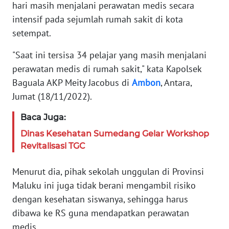
hari masih menjalani perawatan medis secara
PEDOMAN
intensif pada sejumlah rumah sakit di kota
MEDIA
SIBER
setempat.
"Saat ini tersisa 34 pelajar yang masih menjalani
REDAKSI
perawatan medis di rumah sakit," kata Kapolsek
Baguala AKP Meity Jacobus di
Ambon
, Antara,
KARIR
Jumat (18/11/2022).
DISCLAIMER
Baca Juga:
Dinas Kesehatan Sumedang Gelar Workshop
Wahana
Revitalisasi TGC
News
Regional
Menurut dia, pihak sekolah unggulan di Provinsi
WN
Maluku ini juga tidak berani mengambil risiko
SUMUT
dengan kesehatan siswanya, sehingga harus
dibawa ke RS guna mendapatkan perawatan
WN
medis.