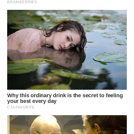
WN
KARAWANG
WN
BEKASI
WN
BOGOR
WN
DEPOK
WN
TAPANULI
UTARA
WN
SAMOSIR