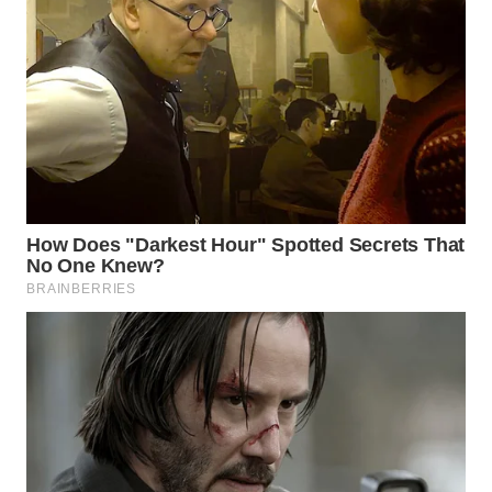
WN
PADANG
LAWAS
WN
SUMEDANG
WN
CIANJUR
WN
KEPULAUAN
SERIBU
WN
TANGERANG
WN