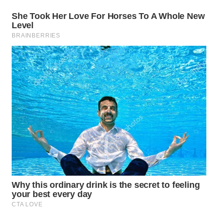
CO ID
WAHANANEWS
NET
WAHANA
SPORT
WAHANA
UMKM
WAHANA
SELEB
WAHANA
PERSONA
WAHANA