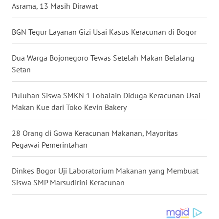
Asrama, 13 Masih Dirawat
KALBAR
BGN Tegur Layanan Gizi Usai Kasus Keracunan di Bogor
WN
KALTENG
Dua Warga Bojonegoro Tewas Setelah Makan Belalang
WN
Setan
KALTARA
Puluhan Siswa SMKN 1 Lobalain Diduga Keracunan Usai
WN
Makan Kue dari Toko Kevin Bakery
KALSEL
28 Orang di Gowa Keracunan Makanan, Mayoritas
WN
Pegawai Pemerintahan
KALTIM
Dinkes Bogor Uji Laboratorium Makanan yang Membuat
WN
Siswa SMP Marsudirini Keracunan
SULSEL
WN