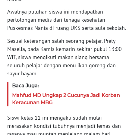
JAKARTA
Awalnya puluhan siswa ini mendapatkan
WN
pertolongan medis dari tenaga kesehatan
JABAR
Puskesmas Nania di ruang UKS serta aula sekolah.
Sesuai keterangan salah seorang pelajar, Prety
WN
BANTEN
Masella, pada Kamis kemarin sekitar pukul 13:00
WIT, siswa mengikuti makan siang bersama
WN
seluruh pelajar dengan menu ikan goreng dan
NTT
sayur bayam.
WN
Baca Juga:
KEPRI
Mahfud MD Ungkap 2 Cucunya Jadi Korban
Keracunan MBG
WN
PAPUA
Siswi kelas 11 ini mengaku sudah mulai
merasakan kondisi tubuhnya menjadi lemas dan
WN
rasanya mau muntah menjelang malam hari.