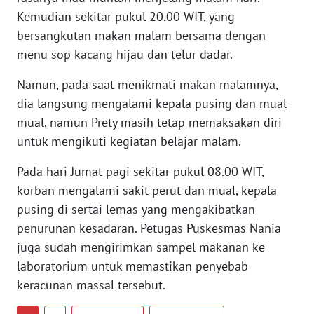
PAPUA
Kemudian sekitar pukul 20.00 WIT, yang
BARAT
bersangkutan makan malam bersama dengan
menu sop kacang hijau dan telur dadar.
WN
RIAU
Namun, pada saat menikmati makan malamnya,
dia langsung mengalami kepala pusing dan mual-
WN
SERAMBI
mual, namun Prety masih tetap memaksakan diri
untuk mengikuti kegiatan belajar malam.
WN
Pada hari Jumat pagi sekitar pukul 08.00 WIT,
JAMBI
korban mengalami sakit perut dan mual, kepala
pusing di sertai lemas yang mengakibatkan
WN
SULTRA
penurunan kesadaran. Petugas Puskesmas Nania
juga sudah mengirimkan sampel makanan ke
WN
laboratorium untuk memastikan penyebab
NTB
keracunan massal tersebut.
WN