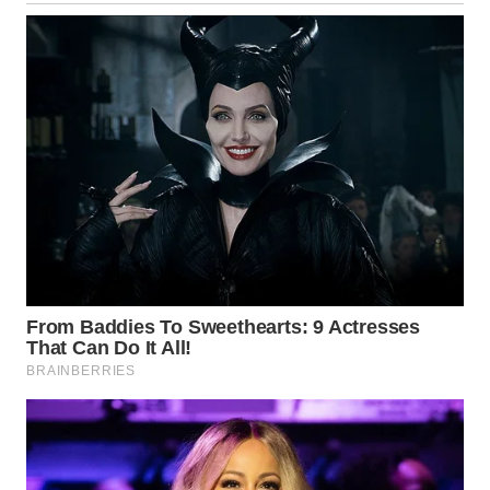
GORONTALO
WN
SULUT
WN
MALUKU
WN
MALUT
WN
DAIRI
WN
DANAU
TOBA