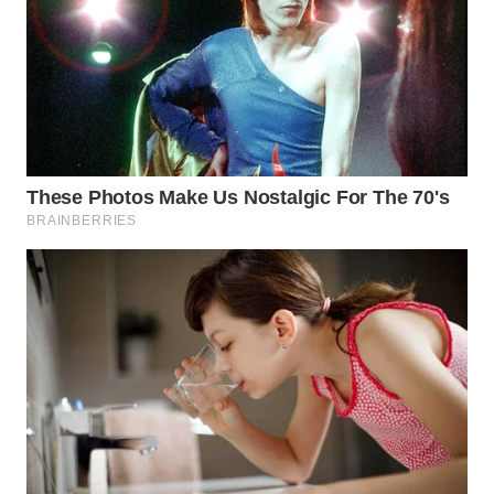
LABUANBAJO
WN
BORNEO
Wahana
Media
Group
WAHANA
NEWS
WAHANA
TANI
WAHANA
ADVOKAT
WAHANA