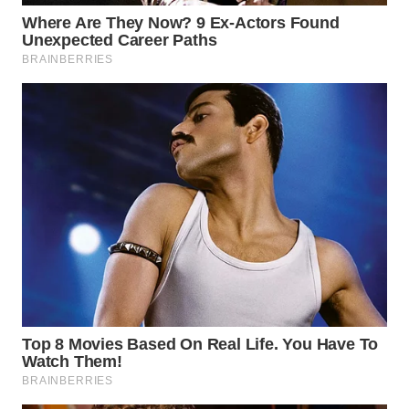
SUKABUMI
WN
PURWAKARTA
WN
PRIANGAN
TIMUR
WN
SEMARANG
WN
SOLO
WN
BOROBUDUR