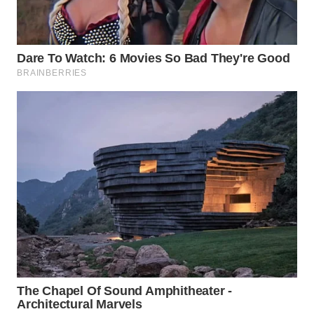
WN
LABUHANBATU
WN
TAPANULI
TENGAH
WN DELI
SERDANG
WN
TEBING
TINGGI
WN
PAKPAK