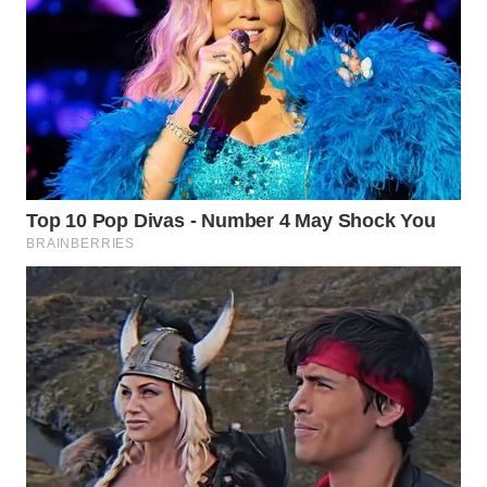
WN
NIAS
WN
LANGKAT
WN
TAPANULI
SELATAN
WN
TANJUNG
LESUNG
WN
KARO
WN
SIMALUNGUN