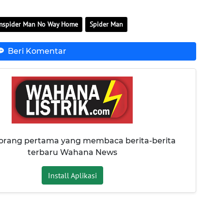
lmspider Man No Way Home
Spider Man
Beri Komentar
 orang pertama yang membaca berita-berita
terbaru Wahana News
Install Aplikasi