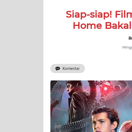
SERBA-
Siap-siap! Fi
SERBI
Home Bakal R
Informasi
R
INDEKS
BERITA
Mingg
KONTAK
Komentar
KAMI
INFO
IKLAN
TENTANG
KAMI
PEDOMAN