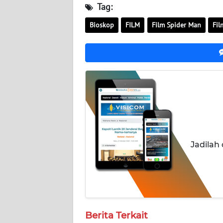
Tag:
WN
Bioskop
FILM
Film Spider Man
Fi
SULBAR
WN
BABEL
WN
SUMBAR
WN
SUMSEL
Jadilah
WN
BENGKULU
WN
Berita Terkait
LAMPUNG