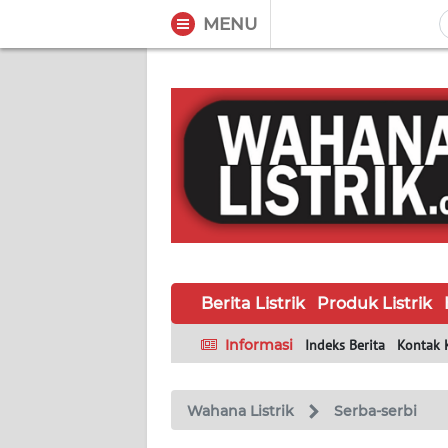
MENU
WAHANA
Tutup
TV
BERITA
LISTRIK
PRODUK
LISTRIK
Berita Listrik
Produk Listrik
HUKUM
LISTRIK
Informasi
Indeks Berita
Kontak 
SEJARAH
LISTRIK
Wahana Listrik
Serba-serbi