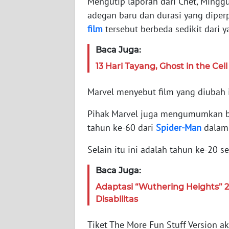
Mengutip laporan dari Cnet, Minggu
adegan baru dan durasi yang dipe
WN
JABAR
film
tersebut berbeda sedikit dari 
Baca Juga:
WN
BANTEN
13 Hari Tayang, Ghost in the Cel
Marvel menyebut film yang diubah i
WN
NTT
Pihak Marvel juga mengumumkan bah
tahun ke-60 dari
Spider-Man
dalam
WN
KEPRI
Selain itu ini adalah tahun ke-20 s
WN
Baca Juga:
PAPUA
Adaptasi “Wuthering Heights” 2
Disabilitas
WN
PAPUA
Tiket The More Fun Stuff Version a
BARAT