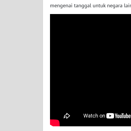
mengenai tanggal untuk negara la
WN
RIAU
WN
SERAMBI
WN
JAMBI
WN
SULTRA
WN
NTB
WN
SULTENG