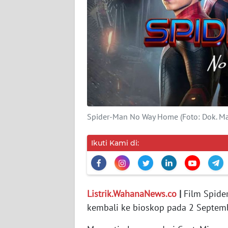
MEDIA
SIBER
REDAKSI
KARIR
DISCLAIMER
Spider-Man No Way Home (Foto: Dok. Ma
Wahana
News
Regional
Ikuti Kami di:
WN
SUMUT
Listrik.WahanaNews.co
|
Film Spide
WN
kembali ke bioskop pada 2 Septem
JAKARTA