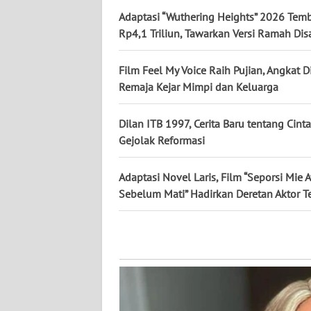
Adaptasi “Wuthering Heights” 2026 Tem
WN
Rp4,1 Triliun, Tawarkan Versi Ramah Disa
JATENG
Film Feel My Voice Raih Pujian, Angkat 
WN
Remaja Kejar Mimpi dan Keluarga
NUSANTARA
Dilan ITB 1997, Cerita Baru tentang Cint
WN
Gejolak Reformasi
JOGJA
Adaptasi Novel Laris, Film “Seporsi Mie 
WN
Sebelum Mati” Hadirkan Deretan Aktor 
JATIM
WN
BALI
WN
KALBAR