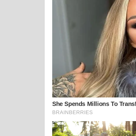
WN
KALTENG
WN
KALTARA
WN
KALSEL
WN
KALTIM
WN
SULSEL
WN
GORONTALO