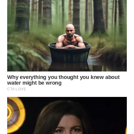
SUKABUMI
WN
PURWAKARTA
WN
PRIANGAN
TIMUR
WN
SEMARANG
WN
SOLO
WN
BOROBUDUR