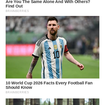
BINJAI
WN
CIREBON
WN
INDRAMAYU
WN
KUNINGAN
WN
MAJALENGKA
WN
SUBANG
WN