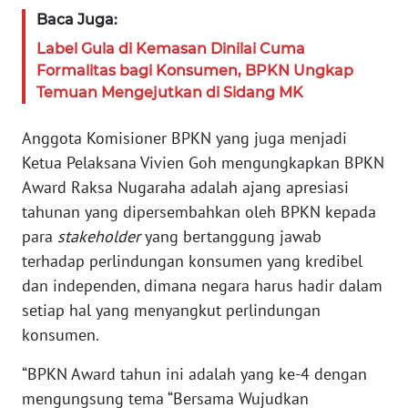
JAKARTA
Baca Juga:
Label Gula di Kemasan Dinilai Cuma
WN
Formalitas bagi Konsumen, BPKN Ungkap
JABAR
Temuan Mengejutkan di Sidang MK
WN
Anggota Komisioner BPKN yang juga menjadi
BANTEN
Ketua Pelaksana Vivien Goh mengungkapkan BPKN
Award Raksa Nugaraha adalah ajang apresiasi
WN
NTT
tahunan yang dipersembahkan oleh BPKN kepada
para
stakeholder
yang bertanggung jawab
WN
terhadap perlindungan konsumen yang kredibel
KEPRI
dan independen, dimana negara harus hadir dalam
setiap hal yang menyangkut perlindungan
WN
konsumen.
PAPUA
“BPKN Award tahun ini adalah yang ke-4 dengan
WN
mengungsung tema “Bersama Wujudkan