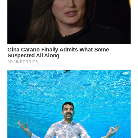
WN
MADURA
WN
SURABAYA
WN
NATUNA
WN
BINTAN
WN
MANDALIKA
WN
LIKUPANG
WN