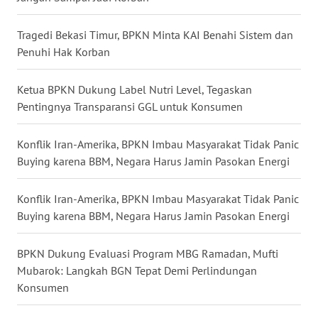
GORONTALO
Tragedi Bekasi Timur, BPKN Minta KAI Benahi Sistem dan
WN
Penuhi Hak Korban
SULUT
Ketua BPKN Dukung Label Nutri Level, Tegaskan
WN
Pentingnya Transparansi GGL untuk Konsumen
MALUKU
Konflik Iran-Amerika, BPKN Imbau Masyarakat Tidak Panic
WN
Buying karena BBM, Negara Harus Jamin Pasokan Energi
MALUT
Konflik Iran-Amerika, BPKN Imbau Masyarakat Tidak Panic
WN
Buying karena BBM, Negara Harus Jamin Pasokan Energi
DAIRI
BPKN Dukung Evaluasi Program MBG Ramadan, Mufti
WN
DANAU
Mubarok: Langkah BGN Tepat Demi Perlindungan
TOBA
Konsumen