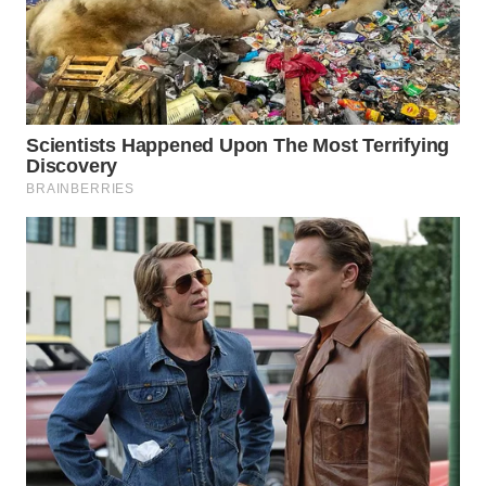
WN
KARAWANG
WN
BEKASI
WN
BOGOR
WN
DEPOK
WN
TAPANULI
UTARA
WN
SAMOSIR