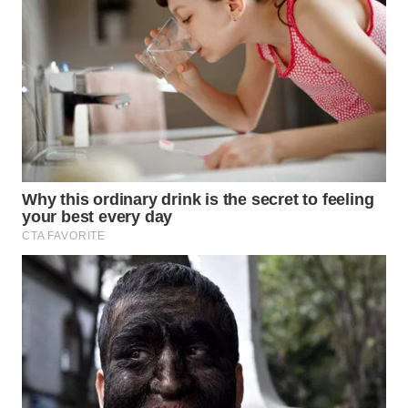
INFRASTRUKTUR
WAHANA
KONSUMEN
WAHANA
LISTRIK
WAHANA
TRAVEL
WAHANA
TV
WAHANANEWS
ID
WAHANANEWS