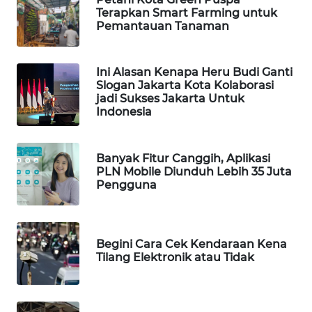
OTOMOTIF
Terapkan Smart Farming untuk
Pemantauan Tanaman
WAHANA
HEALTH
Ini Alasan Kenapa Heru Budi Ganti
Slogan Jakarta Kota Kolaborasi
WAHANA
jadi Sukses Jakarta Untuk
DESA
Indonesia
WISATA
Banyak Fitur Canggih, Aplikasi
LAPAK
PLN Mobile Diunduh Lebih 35 Juta
WAHANA
Pengguna
Wahana
Network
Begini Cara Cek Kendaraan Kena
Tilang Elektronik atau Tidak
KONSUMEN
LISTRIK