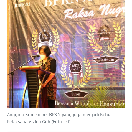
SERBA-
SERBI
Informasi
INDEKS
BERITA
KONTAK
KAMI
INFO
IKLAN
Anggota Komisioner BPKN yang juga menjadi Ketua
TENTANG
Pelaksana Vivien Goh (Foto: Ist)
KAMI