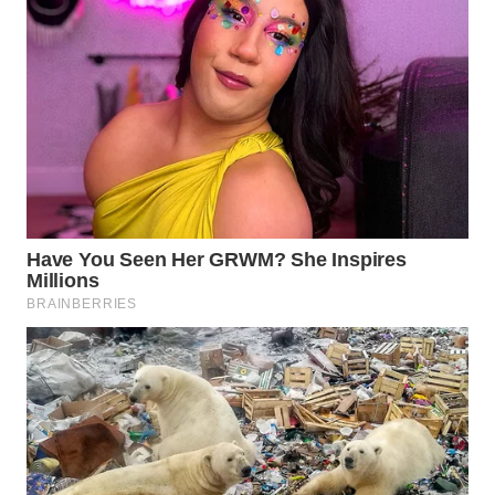
WN
LABUHANBATU
WN
TAPANULI
TENGAH
WN DELI
SERDANG
WN
TEBING
TINGGI
WN
PAKPAK