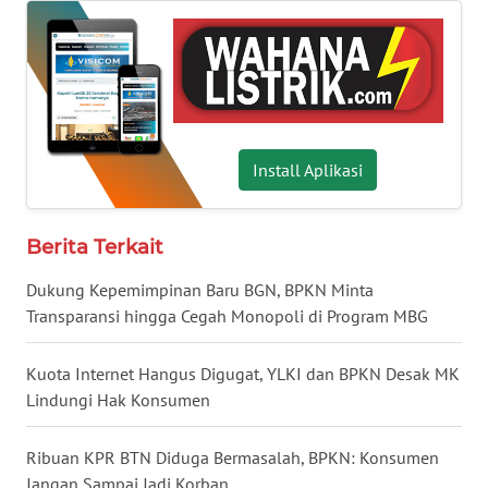
KALBAR
WN
KALTENG
WN
Install Aplikasi
KALTARA
WN
Berita Terkait
KALSEL
Dukung Kepemimpinan Baru BGN, BPKN Minta
WN
Transparansi hingga Cegah Monopoli di Program MBG
KALTIM
Kuota Internet Hangus Digugat, YLKI dan BPKN Desak MK
WN
Lindungi Hak Konsumen
SULSEL
Ribuan KPR BTN Diduga Bermasalah, BPKN: Konsumen
WN
Jangan Sampai Jadi Korban