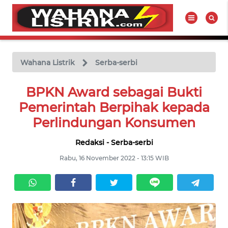
WAHANA
Tutup
TV
Wahana Listrik
Serba-serbi
BERITA
BPKN Award sebagai Bukti
LISTRIK
Pemerintah Berpihak kepada
Perlindungan Konsumen
PRODUK
LISTRIK
Redaksi - Serba-serbi
Rabu, 16 November 2022 - 13:15 WIB
HUKUM
LISTRIK
SEJARAH
LISTRIK