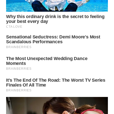
LABUANBAJO
WN
BORNEO
Wahana
Media
Group
WAHANA
NEWS
WAHANA
TANI
WAHANA
ADVOKAT
WAHANA