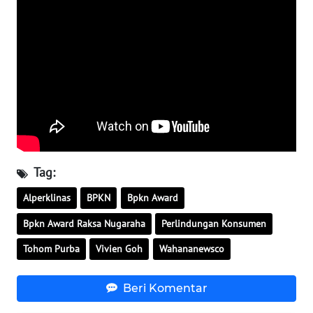
LAMPUNG
WN
JATENG
WN
NUSANTARA
WN
JOGJA
Tag:
Alperklinas
BPKN
Bpkn Award
WN
JATIM
Bpkn Award Raksa Nugaraha
Perlindungan Konsumen
Tohom Purba
Vivien Goh
Wahananewsco
WN
BALI
Beri Komentar
WN