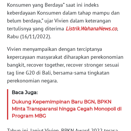
PAPUA
Konsumen yang Berdaya” saat ini indeks
BARAT
keberdayaan Konsumen dalam tahap mampu dan
belum berdaya,” ujar Vivien dalam keterangan
WN
tertulisnya yang diterima
Listrik.WahanaNews.co
,
RIAU
Rabu (16/11/2022).
WN
Vivien menyampaikan dengan terciptanya
SERAMBI
kepercayaan masyarakat diharapkan perekonomian
bangkit, recover together, recover stronger sesuai
WN
JAMBI
tag line G20 di Bali, bersama-sama tingkatan
perekonomian negara.
WN
Baca Juga:
SULTRA
Dukung Kepemimpinan Baru BGN, BPKN
Minta Transparansi hingga Cegah Monopoli di
WN
NTB
Program MBG
Tahun ini, lanjut Vivien, BPKN Award 2022 terasa
WN