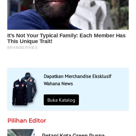
CO ID
WAHANANEWS
NET
WAHANA
SPORT
WAHANA
UMKM
Dapatkan Merchandise Eksklusif
Wahana News
WAHANA
SELEB
Buka Katalog
WAHANA
PERSONA
Pilihan Editor
WAHANA
Petani Kota Green Puspa