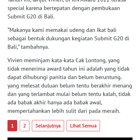
SULTENG
special karena bertepatan dengan pembukaan
Submit G20 di Bali.
WN
“Makanya kami memakai udeng dan Ikat bali
SULBAR
sebagai bentuk dukungan kegiatan Submit G20 di
WN
Bali,” tambahnya.
BABEL
Vivien meminjam kata-kata Cak Lontong, yang
tidak menerima award tahun ini adalah yang tidak
WN
SUMBAR
dapat dihubungi panitia dan belum beruntung.
yang melesat duluan belum tentu berakhir menang
WN
dan yang terlambat mulai belum tentu kalah, tidak
SUMSEL
ada babak akhir hanya ada babak awal,
mempertahankan lebih sulit dari pada meraih.
WN
BENGKULU
1
2
Selanjutnya
Lihat Semua
WN