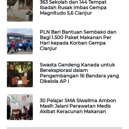
MASYARAKAT
363 Sekolah dan 144 Tempat
KELISTRIKAN
Ibadah Rusak Imbas Gempa
Magnitudo 5,6 Cianjur
WALINKI
ID
PLN Beri Bantuan Sembako dan
Bagi 1.500 Paket Makanan Per
Hari kepada Korban Gempa
MAWAKA
Cianjur
ID
Swasta Gandeng Kanada untuk
MARTABAT
Bereksplorasi dalam
NET
Pengembangan 16 Bandara yang
Dikelola AP I
PLN
WATCH
30 Pelajar SMA Siwalima Ambon
Masih Jalani Perawatan Medis
MKLI
Akibat Keracunan Makanan
LPKKI