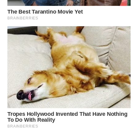
WN
PADANG
LAWAS
WN
SUMEDANG
WN
CIANJUR
WN
KEPULAUAN
SERIBU
WN
TANGERANG
WN