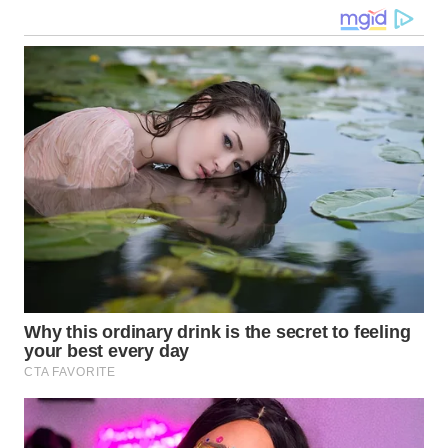
WN
NIAS
WN
LANGKAT
WN
TAPANULI
SELATAN
WN
TANJUNG
LESUNG
WN
KARO
WN
SIMALUNGUN