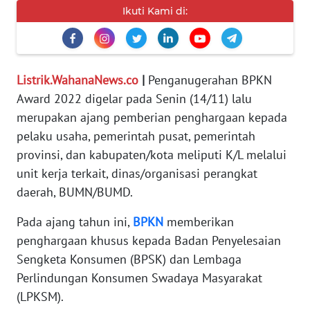
Ikuti Kami di:
PEDOMAN
MEDIA
SIBER
REDAKSI
Listrik.WahanaNews.co
|
Penganugerahan BPKN
Award 2022 digelar pada Senin (14/11) lalu
KARIR
merupakan ajang pemberian penghargaan kepada
pelaku usaha, pemerintah pusat, pemerintah
DISCLAIMER
provinsi, dan kabupaten/kota meliputi K/L melalui
unit kerja terkait, dinas/organisasi perangkat
Wahana
daerah, BUMN/BUMD.
News
Regional
Pada ajang tahun ini,
BPKN
memberikan
penghargaan khusus kepada Badan Penyelesaian
WN
Sengketa Konsumen (BPSK) dan Lembaga
SUMUT
Perlindungan Konsumen Swadaya Masyarakat
(LPKSM).
WN