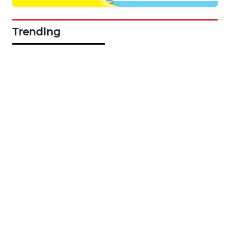
MASYARAKAT
KELISTRIKAN
Trending
WALINKI
ID
MAWAKA
ID
MARTABAT
NET
PLN
WATCH
MKLI
LPKKI