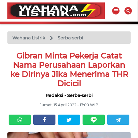
WAHANA
Tutup
TV
Wahana Listrik
Serba-serbi
BERITA
Gibran Minta Pekerja Catat
LISTRIK
Nama Perusahaan Laporkan
ke Dirinya Jika Menerima THR
PRODUK
Dicicil
LISTRIK
Redaksi - Serba-serbi
HUKUM
Jumat, 15 April 2022 - 17:00 WIB
LISTRIK
SEJARAH
LISTRIK