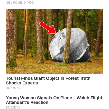
GORONTALO
WN
SULUT
WN
MALUKU
WN
MALUT
WN
DAIRI
WN
DANAU
TOBA