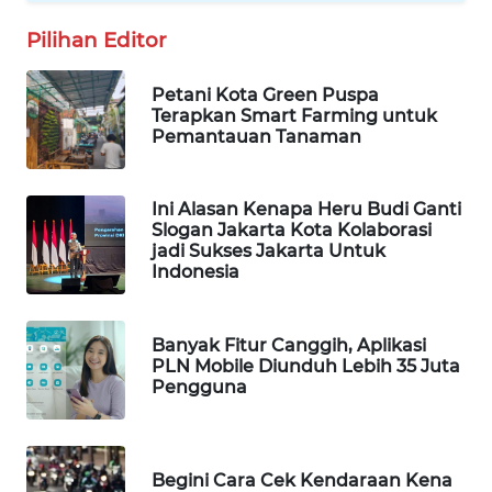
INFRASTRUKTUR
Pilihan Editor
WAHANA
Petani Kota Green Puspa
KONSUMEN
Terapkan Smart Farming untuk
Pemantauan Tanaman
WAHANA
LISTRIK
Ini Alasan Kenapa Heru Budi Ganti
Slogan Jakarta Kota Kolaborasi
WAHANA
jadi Sukses Jakarta Untuk
TRAVEL
Indonesia
WAHANA
Banyak Fitur Canggih, Aplikasi
TV
PLN Mobile Diunduh Lebih 35 Juta
Pengguna
WAHANANEWS
ID
Begini Cara Cek Kendaraan Kena
WAHANANEWS