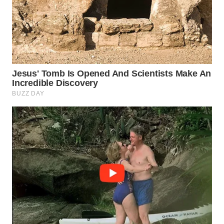
BINJAI
WN
CIREBON
WN
INDRAMAYU
WN
KUNINGAN
WN
MAJALENGKA
WN
SUBANG
WN