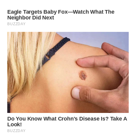
WN
NIAS
WN
LANGKAT
WN
TAPANULI
SELATAN
WN
TANJUNG
LESUNG
WN
KARO
WN
SIMALUNGUN