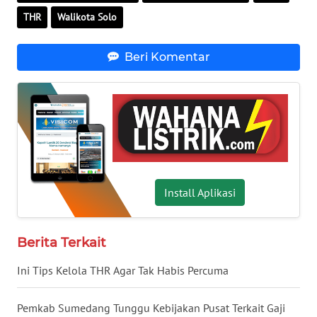
SULTENG
THR
Walikota Solo
WN
Beri Komentar
SULBAR
WN
BABEL
WN
SUMBAR
Install Aplikasi
WN
SUMSEL
Berita Terkait
WN
Ini Tips Kelola THR Agar Tak Habis Percuma
BENGKULU
Pemkab Sumedang Tunggu Kebijakan Pusat Terkait Gaji
WN