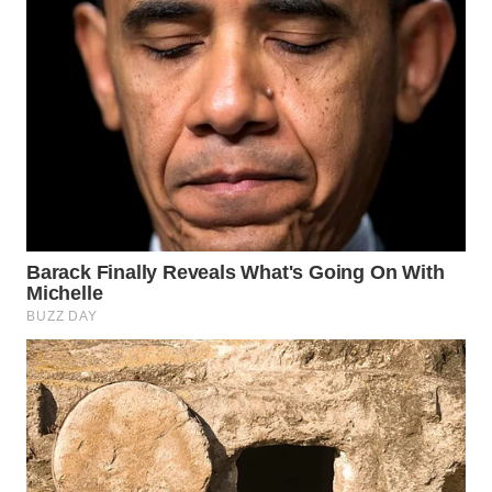
WN
PADANG
LAWAS
WN
SUMEDANG
WN
CIANJUR
WN
KEPULAUAN
SERIBU
WN
TANGERANG
WN