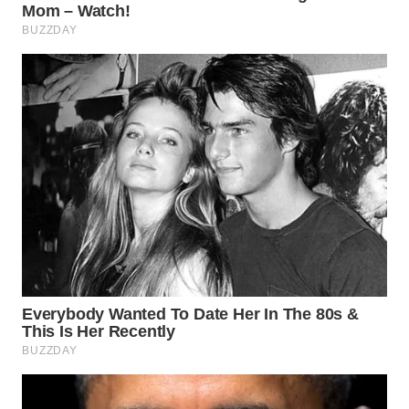
WN
KARAWANG
WN
BEKASI
WN
BOGOR
WN
DEPOK
WN
TAPANULI
UTARA
WN
SAMOSIR