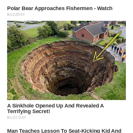
WN
LABUHANBATU
WN
TAPANULI
TENGAH
WN DELI
SERDANG
WN
TEBING
TINGGI
WN
PAKPAK