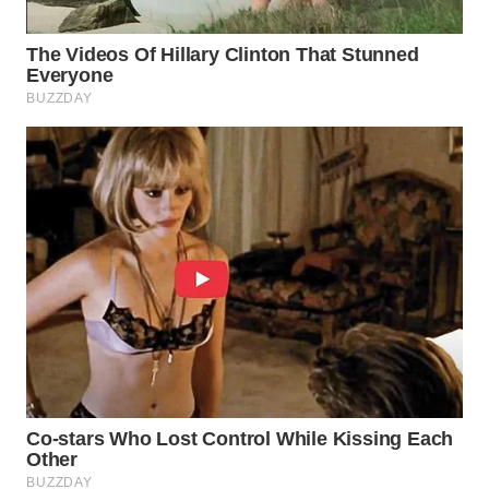
SUKABUMI
WN
PURWAKARTA
WN
PRIANGAN
TIMUR
WN
SEMARANG
WN
SOLO
WN
BOROBUDUR