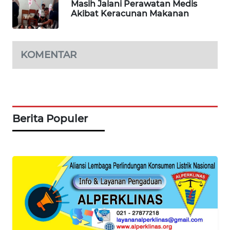
Masih Jalani Perawatan Medis
OTOMOTIF
Akibat Keracunan Makanan
WAHANA
HEALTH
KOMENTAR
WAHANA
DESA
WISATA
Berita Populer
LAPAK
WAHANA
Wahana
Network
KONSUMEN
LISTRIK