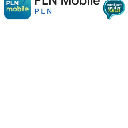
PERAPKI
NEWS
SONYA
ASA
NEWS
WAHANA MEDIA GROUP
|
|
|
WAHANA NEWS co
WAHANA TANI
WAHANA ADVOKAT
|
|
WAHANA INFRASTRUKTUR
WAHANA KONSUMEN
|
|
|
WAHANA LISTRIK
WAHANA TRAVEL
WAHANA TV
|
|
|
WAHANANEWS id
WAHANANEWS CO ID
WAHANANEWS NET
|
|
|
WAHANA SPORT ID
Wahana UMKM
Wahana Seleb