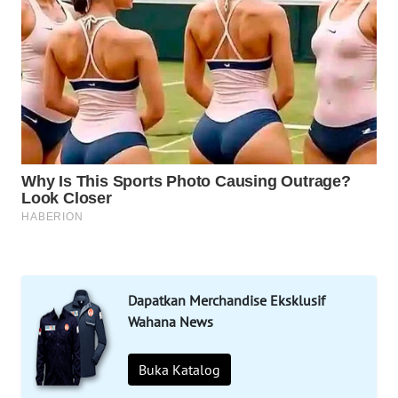
LABUANBAJO
WN
BORNEO
Wahana
Media
Group
WAHANA
NEWS
WAHANA
TANI
Dapatkan Merchandise Eksklusif
Wahana News
WAHANA
ADVOKAT
Buka Katalog
WAHANA