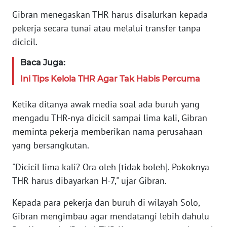
JAKARTA
Gibran menegaskan THR harus disalurkan kepada
pekerja secara tunai atau melalui transfer tanpa
WN
dicicil.
JABAR
Baca Juga:
WN
Ini Tips Kelola THR Agar Tak Habis Percuma
BANTEN
Ketika ditanya awak media soal ada buruh yang
WN
NTT
mengadu THR-nya dicicil sampai lima kali, Gibran
meminta pekerja memberikan nama perusahaan
WN
yang bersangkutan.
KEPRI
"Dicicil lima kali? Ora oleh [tidak boleh]. Pokoknya
THR harus dibayarkan H-7," ujar Gibran.
WN
PAPUA
Kepada para pekerja dan buruh di wilayah Solo,
Gibran mengimbau agar mendatangi lebih dahulu
WN