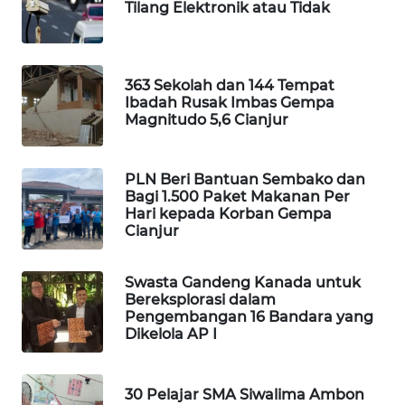
Tilang Elektronik atau Tidak
CO ID
WAHANANEWS
NET
363 Sekolah dan 144 Tempat
Ibadah Rusak Imbas Gempa
Magnitudo 5,6 Cianjur
WAHANA
SPORT
PLN Beri Bantuan Sembako dan
WAHANA
Bagi 1.500 Paket Makanan Per
Hari kepada Korban Gempa
UMKM
Cianjur
WAHANA
SELEB
Swasta Gandeng Kanada untuk
Bereksplorasi dalam
Pengembangan 16 Bandara yang
WAHANA
Dikelola AP I
PERSONA
30 Pelajar SMA Siwalima Ambon
WAHANA