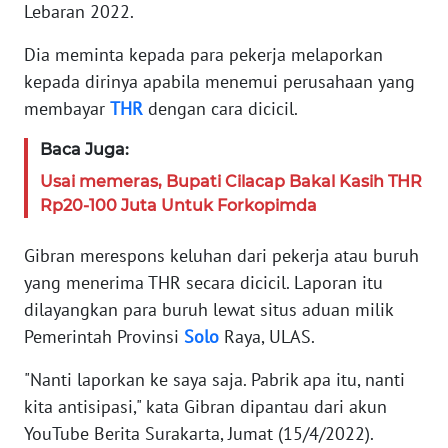
Lebaran 2022.
PEDOMAN
MEDIA
Dia meminta kepada para pekerja melaporkan
SIBER
kepada dirinya apabila menemui perusahaan yang
membayar
THR
dengan cara dicicil.
REDAKSI
Baca Juga:
KARIR
Usai memeras, Bupati Cilacap Bakal Kasih THR
Rp20-100 Juta Untuk Forkopimda
DISCLAIMER
Gibran merespons keluhan dari pekerja atau buruh
Wahana
yang menerima THR secara dicicil. Laporan itu
News
dilayangkan para buruh lewat situs aduan milik
Regional
Pemerintah Provinsi
Solo
Raya, ULAS.
WN
"Nanti laporkan ke saya saja. Pabrik apa itu, nanti
SUMUT
kita antisipasi," kata Gibran dipantau dari akun
YouTube Berita Surakarta, Jumat (15/4/2022).
WN