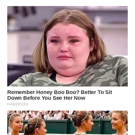
WN
MADURA
WN
SURABAYA
WN
NATUNA
WN
BINTAN
WN
MANDALIKA
WN
LIKUPANG
WN