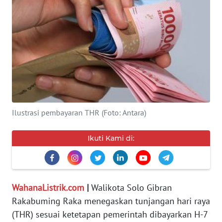
SERBA-
SERBI
Informasi
INDEKS
BERITA
Ilustrasi pembayaran THR (Foto: Antara)
KONTAK
KAMI
Ikuti Kami di:
INFO
IKLAN
WahanaListrik.com
|
Walikota Solo Gibran
TENTANG
Rakabuming Raka menegaskan tunjangan hari raya
KAMI
(THR) sesuai ketetapan pemerintah dibayarkan H-7