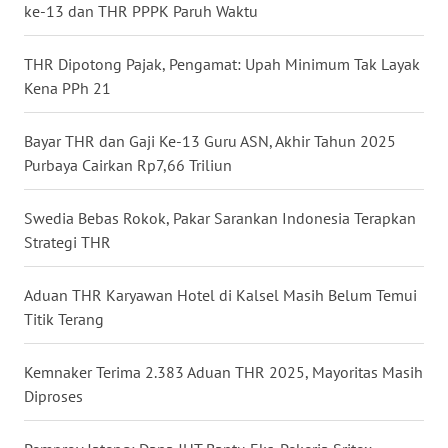
ke-13 dan THR PPPK Paruh Waktu
LAMPUNG
THR Dipotong Pajak, Pengamat: Upah Minimum Tak Layak
WN
Kena PPh 21
JATENG
Bayar THR dan Gaji Ke-13 Guru ASN, Akhir Tahun 2025
WN
NUSANTARA
Purbaya Cairkan Rp7,66 Triliun
WN
Swedia Bebas Rokok, Pakar Sarankan Indonesia Terapkan
JOGJA
Strategi THR
WN
Aduan THR Karyawan Hotel di Kalsel Masih Belum Temui
JATIM
Titik Terang
WN
Kemnaker Terima 2.383 Aduan THR 2025, Mayoritas Masih
BALI
Diproses
WN