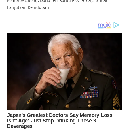
Pemprov Jateng: Dana JHT Bantu Eks-Pekerja Sritex
KALBAR
Lanjutkan Kehidupan
WN
KALTENG
WN
KALTARA
WN
KALSEL
WN
KALTIM
WN
SULSEL
WN