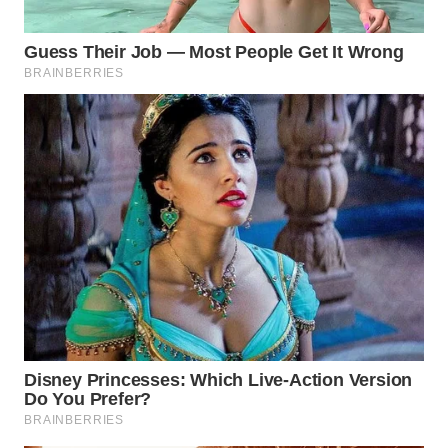
SUKABUMI
WN
PURWAKARTA
WN
PRIANGAN
TIMUR
WN
SEMARANG
WN
SOLO
WN
BOROBUDUR