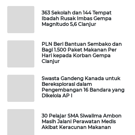
OTOMOTIF
363 Sekolah dan 144 Tempat
Ibadah Rusak Imbas Gempa
WAHANA
Magnitudo 5,6 Cianjur
HEALTH
WAHANA
PLN Beri Bantuan Sembako dan
DESA
Bagi 1.500 Paket Makanan Per
WISATA
Hari kepada Korban Gempa
Cianjur
LAPAK
WAHANA
Swasta Gandeng Kanada untuk
Bereksplorasi dalam
Pengembangan 16 Bandara yang
Wahana
Dikelola AP I
Network
KONSUMEN
30 Pelajar SMA Siwalima Ambon
LISTRIK
Masih Jalani Perawatan Medis
Akibat Keracunan Makanan