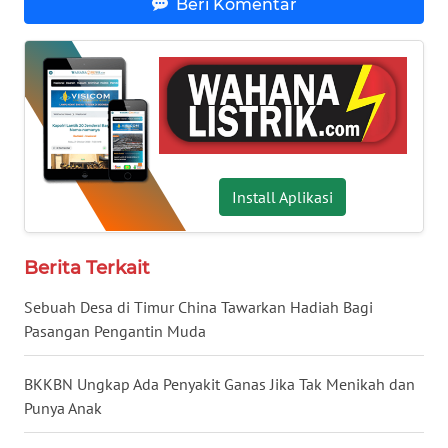
Beri Komentar
SULTENG
WN
SULBAR
WN
BABEL
Install Aplikasi
WN
SUMBAR
Berita Terkait
WN
Sebuah Desa di Timur China Tawarkan Hadiah Bagi
SUMSEL
Pasangan Pengantin Muda
WN
BKKBN Ungkap Ada Penyakit Ganas Jika Tak Menikah dan
BENGKULU
Punya Anak
WN