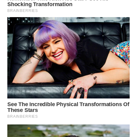
WN
KARAWANG
WN
BEKASI
WN
BOGOR
WN
DEPOK
WN
TAPANULI
UTARA
WN
SAMOSIR