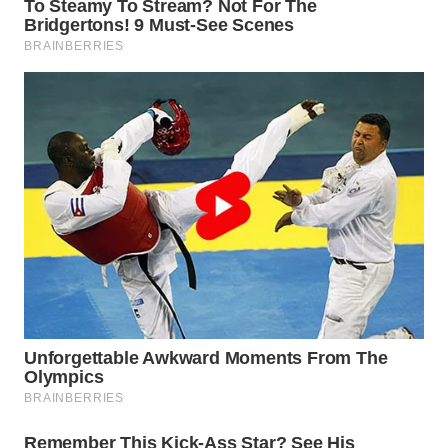
WN
LABUHANBATU
WN
TAPANULI
TENGAH
WN DELI
SERDANG
WN
TEBING
TINGGI
WN
PAKPAK