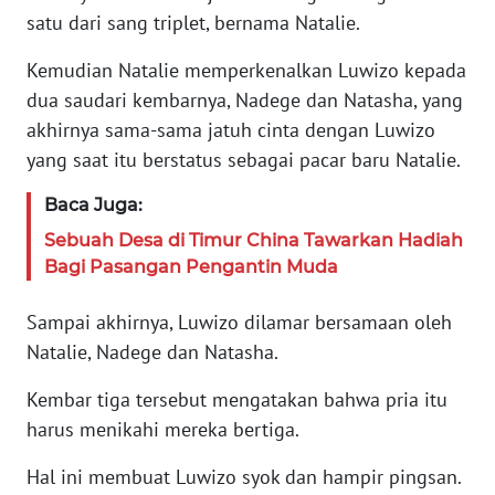
JAKARTA
satu dari sang triplet, bernama Natalie.
WN
Kemudian Natalie memperkenalkan Luwizo kepada
JABAR
dua saudari kembarnya, Nadege dan Natasha, yang
akhirnya sama-sama jatuh cinta dengan Luwizo
WN
yang saat itu berstatus sebagai pacar baru Natalie.
BANTEN
Baca Juga:
WN
Sebuah Desa di Timur China Tawarkan Hadiah
NTT
Bagi Pasangan Pengantin Muda
WN
Sampai akhirnya, Luwizo dilamar bersamaan oleh
KEPRI
Natalie, Nadege dan Natasha.
WN
Kembar tiga tersebut mengatakan bahwa pria itu
PAPUA
harus menikahi mereka bertiga.
Hal ini membuat Luwizo syok dan hampir pingsan.
WN