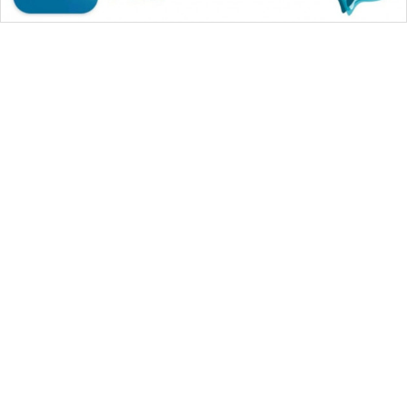
WAHANA MEDIA GROUP
|
|
|
WAHANA NEWS co
WAHANA TANI
WAHANA ADVOKAT
|
|
WAHANA INFRASTRUKTUR
WAHANA KONSUMEN
|
|
|
WAHANA LISTRIK
WAHANA TRAVEL
WAHANA TV
|
|
|
WAHANANEWS id
WAHANANEWS CO ID
WAHANANEWS NET
|
|
|
WAHANA SPORT ID
Wahana UMKM
Wahana Seleb
|
|
|
Wahana Persona
Wahana Otomotif
Wahana Health
|
Wahana Desa Wisata
Lapak Wahana