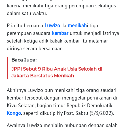
PEDOMAN
karena menikahi tiga orang perempuan sekaligus
MEDIA
dalam satu waktu.
SIBER
Pria itu bernama
Luwizo
. Ia
menikah
i tiga
REDAKSI
perempuan saudara
kembar
untuk menjadi istrinya
setelah ketiga adik kakak kembar itu melamar
KARIR
dirinya secara bersamaan
Baca Juga:
DISCLAIMER
JPPI Sebut 9 Ribu Anak Usia Sekolah di
Jakarta Berstatus Menikah
Wahana
News
Regional
Akhirnya Luwizo pun menikahi tiga orang saudari
kembar tersebut dengan menggelar pernikahan di
WN
Kivu Selatan, bagian timur Republik Demokratik
SUMUT
Kongo
, seperti dikutip Ny Post, Sabtu (5/3/2022).
WN
Awalnya Luwizo menjalin hubungan dengan salah