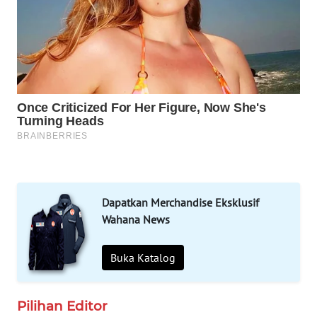
INFRASTRUKTUR
WAHANA
KONSUMEN
WAHANA
LISTRIK
WAHANA
TRAVEL
Dapatkan Merchandise Eksklusif
WAHANA
Wahana News
TV
Buka Katalog
WAHANANEWS
ID
Pilihan Editor
WAHANANEWS