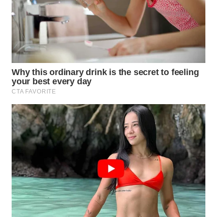
BINJAI
WN
CIREBON
WN
INDRAMAYU
WN
KUNINGAN
WN
MAJALENGKA
WN
SUBANG
WN