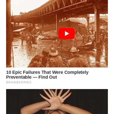
WN
MADURA
WN
SURABAYA
WN
NATUNA
WN
BINTAN
WN
MANDALIKA
WN
LIKUPANG
WN