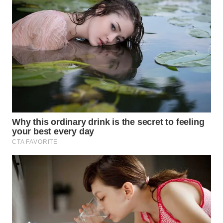
WN
PADANG
LAWAS
WN
SUMEDANG
WN
CIANJUR
WN
KEPULAUAN
SERIBU
WN
TANGERANG
WN