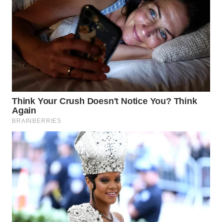
GORONTALO
WN
SULUT
WN
MALUKU
WN
MALUT
WN
DAIRI
WN
DANAU
TOBA