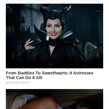
KALBAR
WN
KALTENG
WN
KALTARA
WN
KALSEL
WN
KALTIM
WN
SULSEL
WN