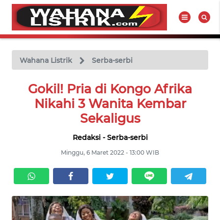
WAHANA
Tutup
TV
Wahana Listrik
Serba-serbi
BERITA
Gokil! Pria di Kongo Afrika
LISTRIK
Nikahi 3 Wanita Kembar
Sekaligus
PRODUK
LISTRIK
Redaksi - Serba-serbi
Minggu, 6 Maret 2022 - 13:00 WIB
HUKUM
LISTRIK
SEJARAH
LISTRIK