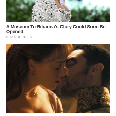
WN
NIAS
WN
LANGKAT
WN
TAPANULI
SELATAN
WN
TANJUNG
LESUNG
WN
KARO
WN
SIMALUNGUN