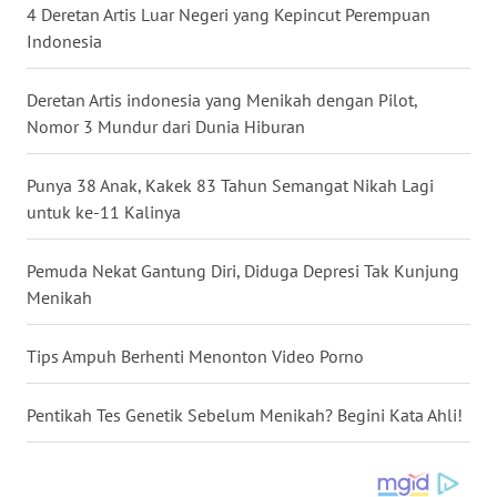
4 Deretan Artis Luar Negeri yang Kepincut Perempuan
LAMPUNG
Indonesia
WN
Deretan Artis indonesia yang Menikah dengan Pilot,
JATENG
Nomor 3 Mundur dari Dunia Hiburan
WN
NUSANTARA
Punya 38 Anak, Kakek 83 Tahun Semangat Nikah Lagi
untuk ke-11 Kalinya
WN
JOGJA
Pemuda Nekat Gantung Diri, Diduga Depresi Tak Kunjung
Menikah
WN
JATIM
Tips Ampuh Berhenti Menonton Video Porno
WN
Pentikah Tes Genetik Sebelum Menikah? Begini Kata Ahli!
BALI
WN