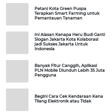
CO ID
Petani Kota Green Puspa
Terapkan Smart Farming untuk
WAHANANEWS
Pemantauan Tanaman
NET
Ini Alasan Kenapa Heru Budi Ganti
WAHANA
Slogan Jakarta Kota Kolaborasi
SPORT
jadi Sukses Jakarta Untuk
Indonesia
WAHANA
UMKM
Banyak Fitur Canggih, Aplikasi
PLN Mobile Diunduh Lebih 35 Juta
WAHANA
Pengguna
SELEB
WAHANA
Begini Cara Cek Kendaraan Kena
PERSONA
Tilang Elektronik atau Tidak
WAHANA