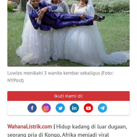
SERBA-
SERBI
Informasi
INDEKS
BERITA
Luwizo menikahi 3 wanita kembar sekaligus (Foto:
KONTAK
NYPost)
KAMI
Ikuti Kami di:
INFO
IKLAN
TENTANG
WahanaListrik.com
|
Hidup kadang di luar dugaan,
KAMI
seorang pria di Kongo, Afrika menjadi viral