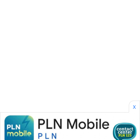
PERAPKI
NEWS
SONYA
ASA
NEWS
X