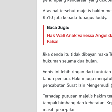
Atas hal tersebut majelis hakim m
WN
Rp10 juta kepada Tubagus Joddy.
RIAU
Baca Juga:
WN
SERAMBI
Hak Wali Anak Vanessa Angel d
Faisal
WN
Jika denda itu tidak dibayar, mak
JAMBI
hukuman selama dua bulan.
WN
Vonis ini lebih ringan dari tuntut
SULTRA
tahun penjara. Hakim juga menjatu
pencabutan Surat Izin Mengemudi (
WN
NTB
Terhadap putusan majelis hakim t
tampak bimbang dan keberatan. Ke
WN
masih pikir-pikir.
SULTENG