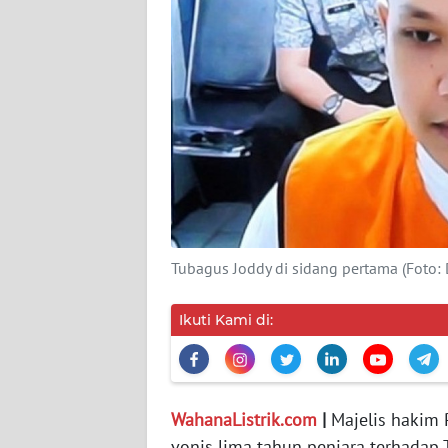
MEDIA
SIBER
REDAKSI
KARIR
DISCLAIMER
Wahana
News
Tubagus Joddy di sidang pertama (Foto: 
Regional
Ikuti Kami di:
WN
SUMUT
WN
WahanaListrik.com
|
Majelis hakim 
JAKARTA
vonis lima tahun penjara terhadap 