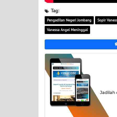
Tag:
WN
JATENG
Pengadilan Negeri Jombang
Sopir Vanes
WN
Vanessa Angel Meninggal
NUSANTARA
WN
JOGJA
WN
JATIM
WN
Jadilah
BALI
WN
KALBAR