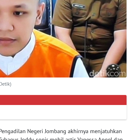
Detik)
Pengadilan Negeri Jombang akhirnya menjatuhkan
Tubagus Joddy, sopir mobil artis Vanessa Angel dan