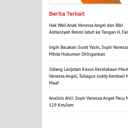
WN
Berita Terkait
KALTENG
Hak Wali Anak Vanessa Angel dan Bibi
WN
Ardiansyah Resmi Jatuh ke Tangan H. Fai
KALTARA
Ingin Bacakan Surat Yasin, Supir Vaness
WN
Minta Hukuman Diringankan
KALSEL
Sidang Lanjutan Kasus Kecelakaan Mau
WN
Vanessa Angel, Tubagus Joddy Kembali 
KALTIM
Maaf
WN
Analisis Ahli: Sopir Vanessa Angel Pacu 
SULSEL
129 Km/Jam
WN
GORONTALO