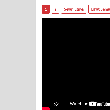
1
2
Selanjutnya
Lihat Sem
WN
SULBAR
WN
BABEL
WN
SUMBAR
WN
SUMSEL
WN
BENGKULU
WN
LAMPUNG