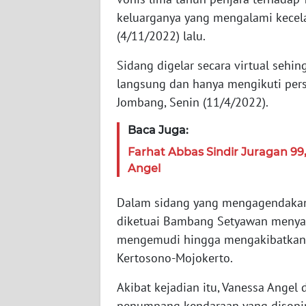
keluarganya yang mengalami kecel
WN
(4/11/2022) lalu.
JABAR
Sidang digelar secara virtual sehin
WN
langsung dan hanya mengikuti persi
BANTEN
Jombang, Senin (11/4/2022).
WN
Baca Juga:
NTT
Farhat Abbas Sindir Juragan 9
Angel
WN
KEPRI
Dalam sidang yang mengagendakan 
diketuai Bambang Setyawan menyata
WN
PAPUA
mengemudi hingga mengakibatkan m
Kertosono-Mojokerto.
WN
Akibat kejadian itu, Vanessa Angel
PAPUA
BARAT
penumpang kendaraan yang disopir