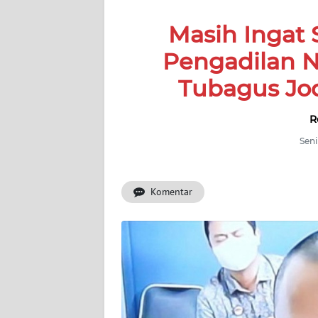
SERBA-
Masih Ingat 
SERBI
Pengadilan N
Informasi
Tubagus Jo
INDEKS
BERITA
R
Seni
KONTAK
KAMI
Komentar
INFO
IKLAN
TENTANG
KAMI
PEDOMAN