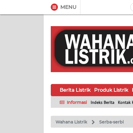
MENU
WAHANA
Tutup
TV
BERITA
LISTRIK
PRODUK
LISTRIK
Berita Listrik
Produk Listrik
HUKUM
LISTRIK
Informasi
Indeks Berita
Kontak 
SEJARAH
LISTRIK
Wahana Listrik
Serba-serbi