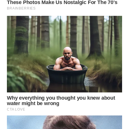
SUKABUMI
WN
PURWAKARTA
WN
PRIANGAN
TIMUR
WN
SEMARANG
WN
SOLO
WN
BOROBUDUR