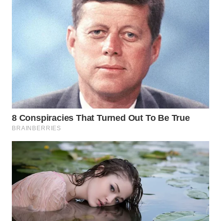
WN
MADURA
WN
SURABAYA
WN
NATUNA
WN
BINTAN
WN
MANDALIKA
WN
LIKUPANG
WN