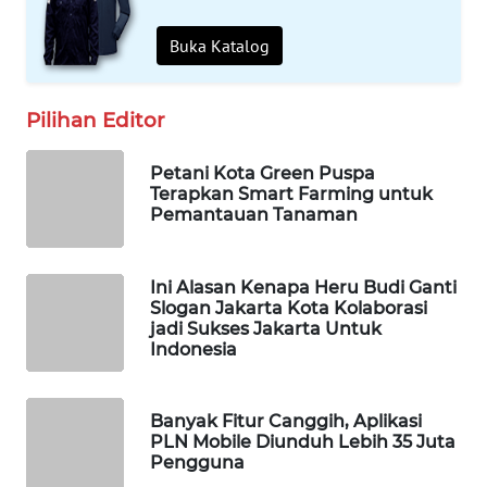
OTOMOTIF
Buka Katalog
WAHANA
HEALTH
Pilihan Editor
WAHANA
Petani Kota Green Puspa
DESA
Terapkan Smart Farming untuk
WISATA
Pemantauan Tanaman
LAPAK
WAHANA
Ini Alasan Kenapa Heru Budi Ganti
Slogan Jakarta Kota Kolaborasi
jadi Sukses Jakarta Untuk
Wahana
Indonesia
Network
KONSUMEN
Banyak Fitur Canggih, Aplikasi
LISTRIK
PLN Mobile Diunduh Lebih 35 Juta
Pengguna