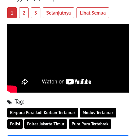
PAPUA
BARAT
1
2
3
Selanjutnya
Lihat Semua
WN
RIAU
WN
SERAMBI
WN
JAMBI
WN
SULTRA
Tag:
Berpura Pura Jadi Korban Tertabrak
Modus Tertabrak
WN
NTB
Polisi
Polres Jakarta Timur
Pura Pura Tertabrak
WN