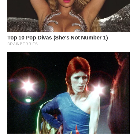
BINJAI
WN
CIREBON
WN
INDRAMAYU
WN
KUNINGAN
WN
MAJALENGKA
WN
SUBANG
WN