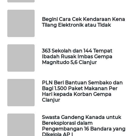
MASYARAKAT
KELISTRIKAN
Begini Cara Cek Kendaraan Kena
WALINKI
Tilang Elektronik atau Tidak
ID
MAWAKA
363 Sekolah dan 144 Tempat
ID
Ibadah Rusak Imbas Gempa
Magnitudo 5,6 Cianjur
MARTABAT
NET
PLN Beri Bantuan Sembako dan
Bagi 1.500 Paket Makanan Per
PLN
Hari kepada Korban Gempa
WATCH
Cianjur
MKLI
Swasta Gandeng Kanada untuk
Bereksplorasi dalam
Pengembangan 16 Bandara yang
LPKKI
Dikelola AP I