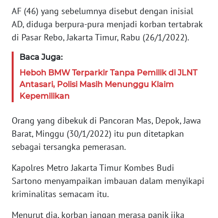
PEDOMAN
AF (46) yang sebelumnya disebut dengan inisial
MEDIA
AD, diduga berpura-pura menjadi korban tertabrak
SIBER
di Pasar Rebo, Jakarta Timur, Rabu (26/1/2022).
REDAKSI
Baca Juga:
Heboh BMW Terparkir Tanpa Pemilik di JLNT
KARIR
Antasari, Polisi Masih Menunggu Klaim
Kepemilikan
DISCLAIMER
Orang yang dibekuk di Pancoran Mas, Depok, Jawa
Wahana
Barat, Minggu (30/1/2022) itu pun ditetapkan
News
sebagai tersangka pemerasan.
Regional
Kapolres Metro Jakarta Timur Kombes Budi
WN
Sartono menyampaikan imbauan dalam menyikapi
SUMUT
kriminalitas semacam itu.
WN
Menurut dia, korban jangan merasa panik jika