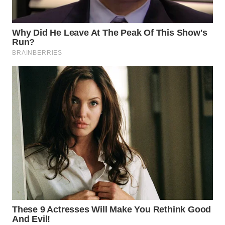
WN
LABUHANBATU
WN
TAPANULI
TENGAH
WN DELI
SERDANG
WN
TEBING
TINGGI
WN
PAKPAK