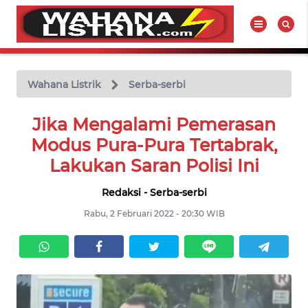
WAHANA
Tutup
TV
Wahana Listrik
Serba-serbi
BERITA
Jika Mengalami Pemerasan
LISTRIK
Modus Pura-Pura Tertabrak,
Lakukan Saran Polisi Ini
PRODUK
LISTRIK
Redaksi - Serba-serbi
Rabu, 2 Februari 2022 - 20:30 WIB
HUKUM
LISTRIK
SEJARAH
LISTRIK