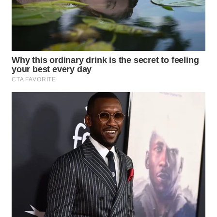
LABUANBAJO
WN
BORNEO
Wahana
Media
Group
WAHANA
NEWS
WAHANA
TANI
WAHANA
ADVOKAT
WAHANA