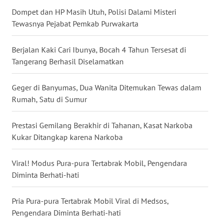
LAMPUNG
Dompet dan HP Masih Utuh, Polisi Dalami Misteri
Tewasnya Pejabat Pemkab Purwakarta
WN
JATENG
Berjalan Kaki Cari Ibunya, Bocah 4 Tahun Tersesat di
Tangerang Berhasil Diselamatkan
WN
NUSANTARA
Geger di Banyumas, Dua Wanita Ditemukan Tewas dalam
Rumah, Satu di Sumur
WN
JOGJA
Prestasi Gemilang Berakhir di Tahanan, Kasat Narkoba
Kukar Ditangkap karena Narkoba
WN
JATIM
Viral! Modus Pura-pura Tertabrak Mobil, Pengendara
Diminta Berhati-hati
WN
BALI
Pria Pura-pura Tertabrak Mobil Viral di Medsos,
Pengendara Diminta Berhati-hati
WN