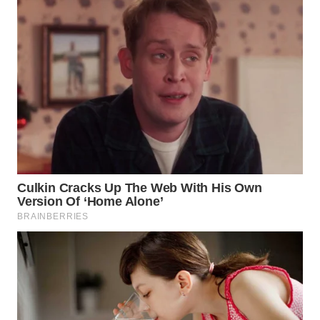
GORONTALO
WN
SULUT
WN
MALUKU
WN
MALUT
WN
DAIRI
WN
DANAU
TOBA