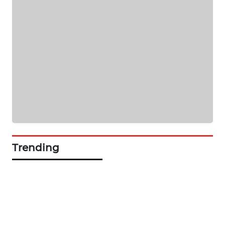
NEWS
SIDIKALANG
NEWS
SIBARAGAS
NEWS
METRO
SIANTAR
NEWS
Trending
METRO
MEDAN
NEWS
METRO
JAKARTA