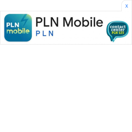
X
WAHANA MEDIA GROUP
|
|
|
WAHANA NEWS co
WAHANA TANI
WAHANA ADVOKAT
|
|
WAHANA INFRASTRUKTUR
WAHANA KONSUMEN