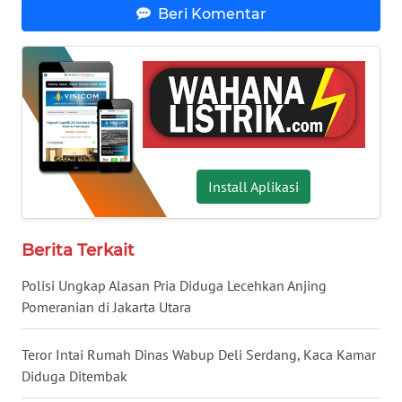
Beri Komentar
SULTENG
WN
SULBAR
WN
BABEL
Install Aplikasi
WN
SUMBAR
Berita Terkait
WN
SUMSEL
Polisi Ungkap Alasan Pria Diduga Lecehkan Anjing
Pomeranian di Jakarta Utara
WN
BENGKULU
Teror Intai Rumah Dinas Wabup Deli Serdang, Kaca Kamar
Diduga Ditembak
WN