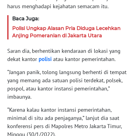
JAKARTA
harus menghadapi kejahatan semacam itu.
WN
Baca Juga:
JABAR
Polisi Ungkap Alasan Pria Diduga Lecehkan
Anjing Pomeranian di Jakarta Utara
WN
BANTEN
Saran dia, berhentikan kendaraan di lokasi yang
dekat kantor
polisi
atau kantor pemerintahan.
WN
NTT
“Jangan panik, tolong langsung berhenti di tempat
yang memang ada satuan polisi terdekat, polsek,
WN
pospol, atau kantor instansi pemerintahan,”
KEPRI
imbaunya.
WN
“Karena kalau kantor instansi pemerintahan,
PAPUA
minimal di situ ada penjaganya,” lanjut dia saat
konferensi pers di Mapolres Metro Jakarta Timur,
WN
Minggu (30/1/2022).