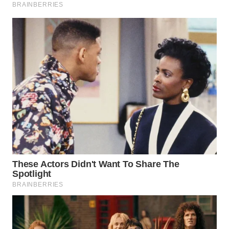
WN
KARAWANG
WN
BEKASI
WN
BOGOR
WN
DEPOK
WN
TAPANULI
UTARA
WN
SAMOSIR