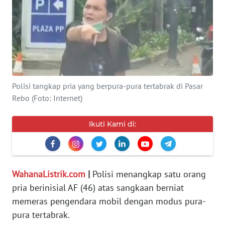
SERBA-
SERBI
Informasi
INDEKS
Polisi tangkap pria yang berpura-pura tertabrak di Pasar
BERITA
Rebo (Foto: Internet)
KONTAK
Ikuti Kami di:
KAMI
INFO
IKLAN
WahanaListrik.com
|
Polisi menangkap satu orang
pria berinisial AF (46) atas sangkaan berniat
TENTANG
memeras pengendara mobil dengan modus pura-
KAMI
pura tertabrak.