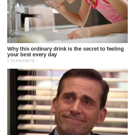
WN
NIAS
WN
LANGKAT
WN
TAPANULI
SELATAN
WN
TANJUNG
LESUNG
WN
KARO
WN
SIMALUNGUN