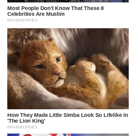
INFRASTRUKTUR
WAHANA
KONSUMEN
WAHANA
LISTRIK
WAHANA
TRAVEL
WAHANA
TV
WAHANANEWS
ID
WAHANANEWS