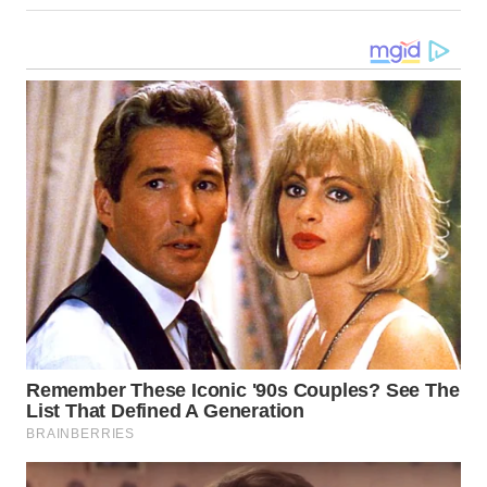
KALBAR
WN
KALTENG
WN
KALTARA
WN
KALSEL
WN
KALTIM
WN
SULSEL
WN