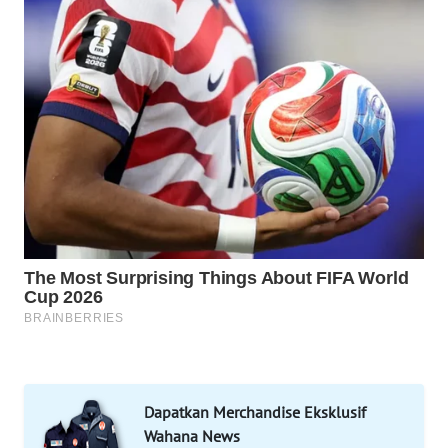
CO ID
WAHANANEWS
NET
WAHANA
SPORT
WAHANA
UMKM
WAHANA
SELEB
WAHANA
PERSONA
Dapatkan Merchandise Eksklusif
Wahana News
WAHANA