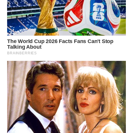
LABUANBAJO
WN
BORNEO
Wahana
Media
Group
WAHANA
NEWS
WAHANA
TANI
WAHANA
ADVOKAT
WAHANA