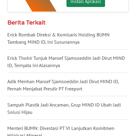
Install Aplikasi
LAMPUNG
WN
Berita Terkait
JATENG
Erick Rombak Direksi & Komisaris Holding BUMN
Tambang MIND ID, Ini Susunannya
WN
NUSANTARA
Erick Thohir Tunjuk Maroef Sjamsoeddin Jadi Dirut MIND
ID, Ternyata Ini Alasannya
WN
JOGJA
Adik Menhan Maroef Sjamsoeddin Jadi Dirut MIND ID,
Pernah Menjabat Presdir PT Freeport
WN
JATIM
Sampah Plastik Jadi Ancaman, Grup MIND ID Ubah Jadi
WN
Solusi Hijau
BALI
Menteri BUMN: Divestasi PT VI Lanjutkan Komitmen
WN
Hilirisasi Mineral