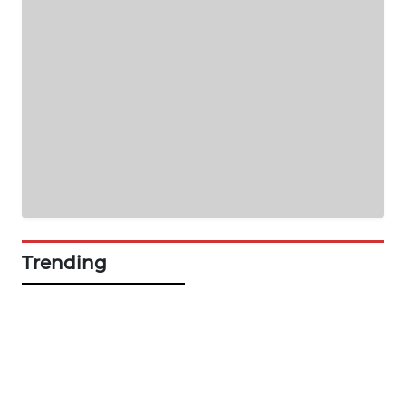
NEWS
SIDIKALANG
NEWS
SIBARAGAS
NEWS
METRO
SIANTAR
NEWS
Trending
METRO
MEDAN
NEWS
METRO
JAKARTA