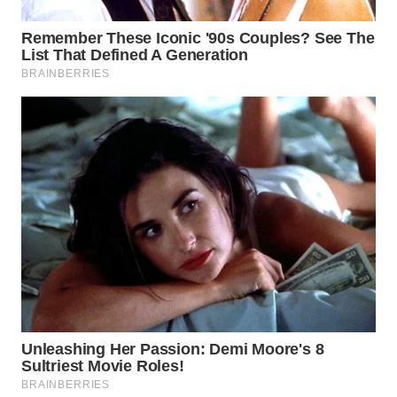
INFRASTRUKTUR
WAHANA
KONSUMEN
WAHANA
LISTRIK
WAHANA
TRAVEL
WAHANA
TV
WAHANANEWS
ID
WAHANANEWS