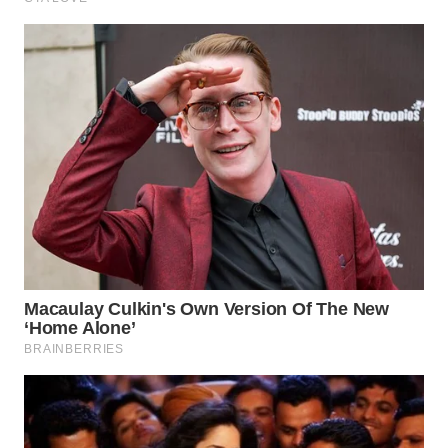
WN
LABUHANBATU
WN
TAPANULI
TENGAH
WN DELI
SERDANG
WN
TEBING
TINGGI
WN
PAKPAK