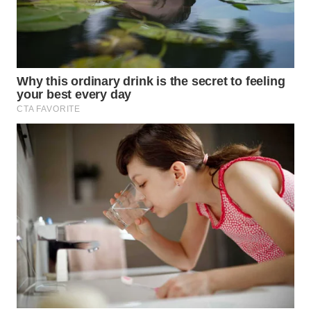
WN
PADANG
LAWAS
WN
SUMEDANG
WN
CIANJUR
WN
KEPULAUAN
SERIBU
WN
TANGERANG
WN