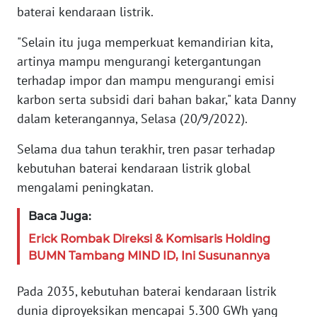
JAKARTA
baterai kendaraan listrik.
"Selain itu juga memperkuat kemandirian kita,
WN
JABAR
artinya mampu mengurangi ketergantungan
terhadap impor dan mampu mengurangi emisi
WN
karbon serta subsidi dari bahan bakar," kata Danny
BANTEN
dalam keterangannya, Selasa (20/9/2022).
WN
Selama dua tahun terakhir, tren pasar terhadap
NTT
kebutuhan baterai kendaraan listrik global
mengalami peningkatan.
WN
KEPRI
Baca Juga:
Erick Rombak Direksi & Komisaris Holding
WN
BUMN Tambang MIND ID, Ini Susunannya
PAPUA
Pada 2035, kebutuhan baterai kendaraan listrik
WN
dunia diproyeksikan mencapai 5.300 GWh yang