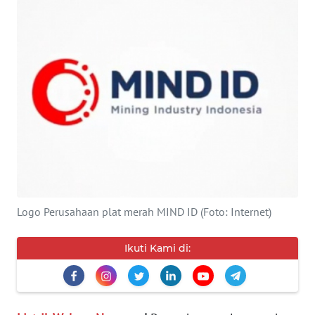
SERBA-
SERBI
Informasi
INDEKS
BERITA
KONTAK
KAMI
Logo Perusahaan plat merah MIND ID (Foto: Internet)
INFO
IKLAN
Ikuti Kami di:
TENTANG
KAMI