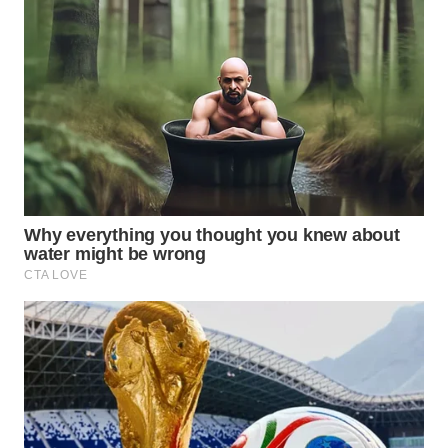
WN
MADURA
WN
SURABAYA
WN
NATUNA
WN
BINTAN
WN
MANDALIKA
WN
LIKUPANG
WN