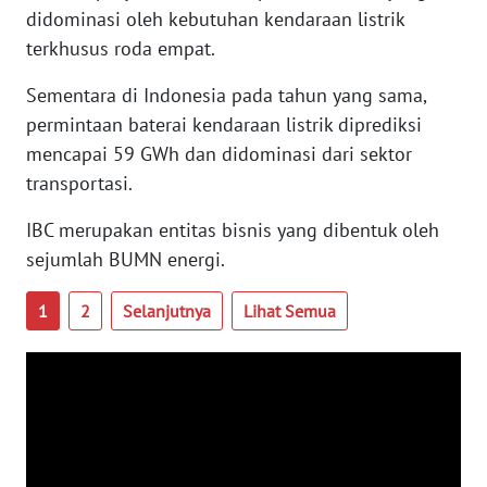
PAPUA
didominasi oleh kebutuhan kendaraan listrik
BARAT
terkhusus roda empat.
WN
Sementara di Indonesia pada tahun yang sama,
RIAU
permintaan baterai kendaraan listrik diprediksi
mencapai 59 GWh dan didominasi dari sektor
WN
transportasi.
SERAMBI
IBC merupakan entitas bisnis yang dibentuk oleh
WN
sejumlah BUMN energi.
JAMBI
1
2
Selanjutnya
Lihat Semua
WN
SULTRA
WN
NTB
WN