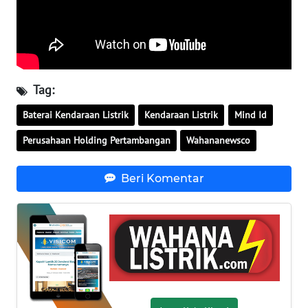
SULTENG
WN
SULBAR
Tag:
WN
Baterai Kendaraan Listrik
Kendaraan Listrik
Mind Id
BABEL
Perusahaan Holding Pertambangan
Wahananewsco
WN
SUMBAR
Beri Komentar
WN
SUMSEL
WN
BENGKULU
WN