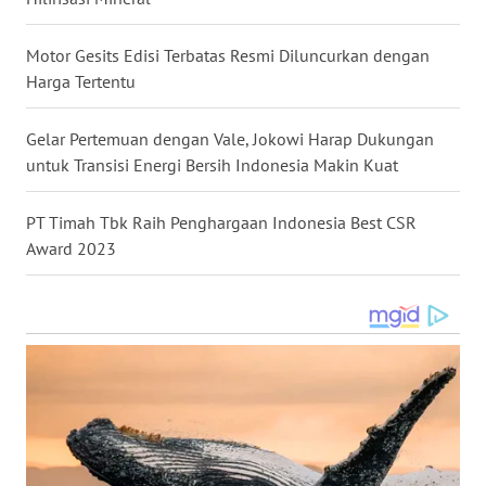
KALBAR
Motor Gesits Edisi Terbatas Resmi Diluncurkan dengan
WN
Harga Tertentu
KALTENG
Gelar Pertemuan dengan Vale, Jokowi Harap Dukungan
WN
untuk Transisi Energi Bersih Indonesia Makin Kuat
KALTARA
PT Timah Tbk Raih Penghargaan Indonesia Best CSR
WN
Award 2023
KALSEL
WN
KALTIM
WN
SULSEL
WN