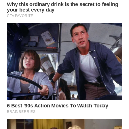
BINJAI
WN
CIREBON
WN
INDRAMAYU
WN
KUNINGAN
WN
MAJALENGKA
WN
SUBANG
WN