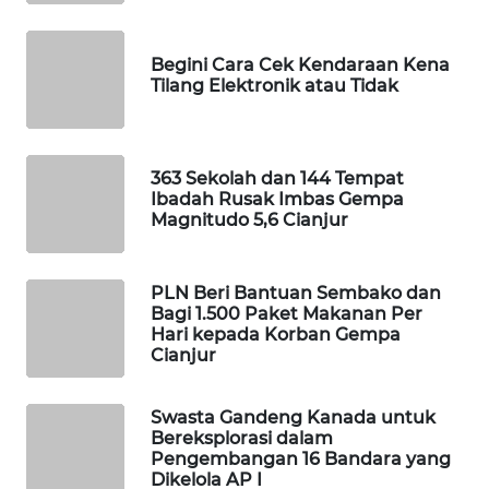
MASYARAKAT
KELISTRIKAN
Begini Cara Cek Kendaraan Kena
Tilang Elektronik atau Tidak
WALINKI
ID
MAWAKA
363 Sekolah dan 144 Tempat
ID
Ibadah Rusak Imbas Gempa
Magnitudo 5,6 Cianjur
MARTABAT
NET
PLN Beri Bantuan Sembako dan
Bagi 1.500 Paket Makanan Per
PLN
Hari kepada Korban Gempa
WATCH
Cianjur
MKLI
Swasta Gandeng Kanada untuk
Bereksplorasi dalam
Pengembangan 16 Bandara yang
LPKKI
Dikelola AP I