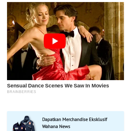
CO ID
WAHANANEWS
NET
WAHANA
SPORT
WAHANA
UMKM
WAHANA
SELEB
WAHANA
PERSONA
Dapatkan Merchandise Eksklusif
Wahana News
WAHANA