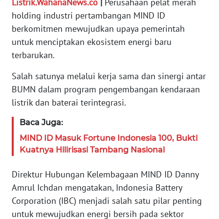
Listrik.WahanaNews.co
|
Perusahaan pelat merah
PEDOMAN
holding industri pertambangan MIND ID
MEDIA
berkomitmen mewujudkan upaya pemerintah
SIBER
untuk menciptakan ekosistem energi baru
terbarukan.
REDAKSI
Salah satunya melalui kerja sama dan sinergi antar
KARIR
BUMN dalam program pengembangan kendaraan
listrik dan baterai terintegrasi.
DISCLAIMER
Baca Juga:
Wahana
MIND ID Masuk Fortune Indonesia 100, Bukti
News
Kuatnya Hilirisasi Tambang Nasional
Regional
Direktur Hubungan Kelembagaan MIND ID Danny
WN
SUMUT
Amrul Ichdan mengatakan, Indonesia Battery
Corporation (IBC) menjadi salah satu pilar penting
WN
untuk mewujudkan energi bersih pada sektor