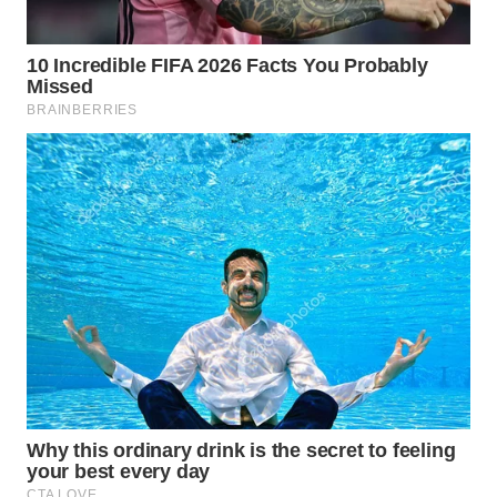
WN
NIAS
WN
LANGKAT
WN
TAPANULI
SELATAN
WN
TANJUNG
LESUNG
WN
KARO
WN
SIMALUNGUN