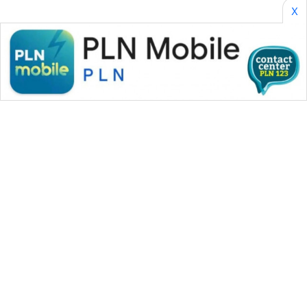
X
WAHANA MEDIA GROUP
|
|
|
WAHANA NEWS co
WAHANA TANI
WAHANA ADVOKAT
|
|
WAHANA INFRASTRUKTUR
WAHANA KONSUMEN