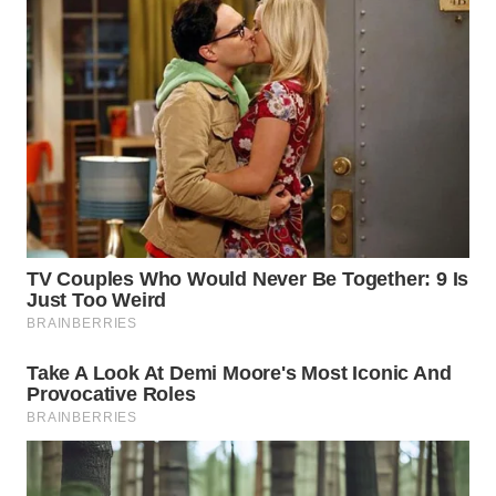
SUKABUMI
WN
PURWAKARTA
WN
PRIANGAN
TIMUR
WN
SEMARANG
WN
SOLO
WN
BOROBUDUR