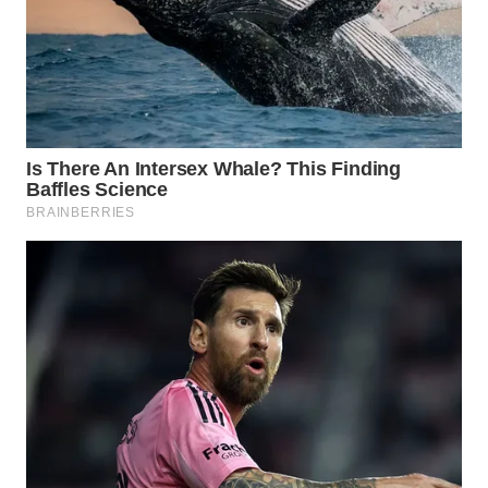
GORONTALO
WN
SULUT
WN
MALUKU
WN
MALUT
WN
DAIRI
WN
DANAU
TOBA