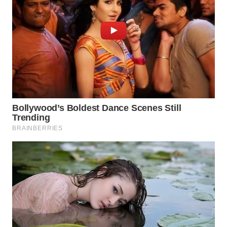
WN
KARAWANG
WN
BEKASI
WN
BOGOR
WN
DEPOK
WN
TAPANULI
UTARA
WN
SAMOSIR