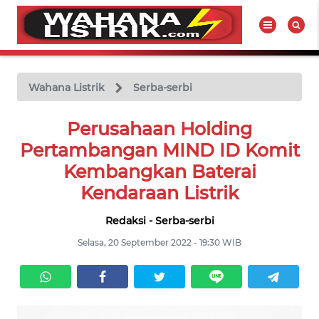
WAHANA
Tutup
TV
Wahana Listrik
Serba-serbi
BERITA
Perusahaan Holding
LISTRIK
Pertambangan MIND ID Komit
Kembangkan Baterai
PRODUK
Kendaraan Listrik
LISTRIK
Redaksi - Serba-serbi
HUKUM
Selasa, 20 September 2022 - 19:30 WIB
LISTRIK
SEJARAH
LISTRIK