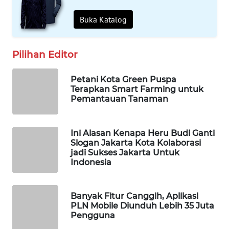
OTOMOTIF
Buka Katalog
WAHANA
HEALTH
Pilihan Editor
WAHANA
Petani Kota Green Puspa
DESA
Terapkan Smart Farming untuk
WISATA
Pemantauan Tanaman
LAPAK
WAHANA
Ini Alasan Kenapa Heru Budi Ganti
Slogan Jakarta Kota Kolaborasi
jadi Sukses Jakarta Untuk
Wahana
Indonesia
Network
KONSUMEN
Banyak Fitur Canggih, Aplikasi
LISTRIK
PLN Mobile Diunduh Lebih 35 Juta
Pengguna