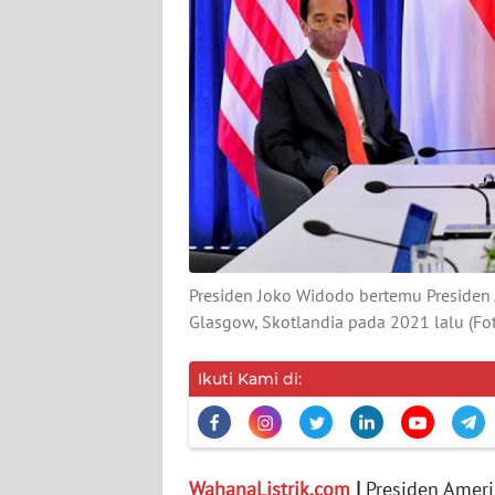
MEDIA
SIBER
REDAKSI
KARIR
DISCLAIMER
Wahana
News
Presiden Joko Widodo bertemu Presiden 
Regional
Glasgow, Skotlandia pada 2021 lalu (Fo
WN
Ikuti Kami di:
SUMUT
WN
JAKARTA
WahanaListrik.com
|
Presiden Amerik