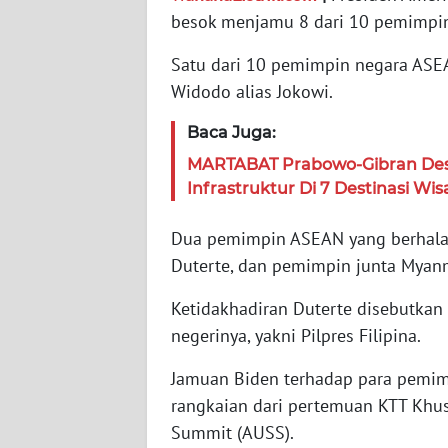
besok menjamu 8 dari 10 pemimpi
WN
JABAR
Satu dari 10 pemimpin negara ASEAN
Widodo alias Jokowi.
WN
BANTEN
Baca Juga:
MARTABAT Prabowo-Gibran Des
WN
Infrastruktur Di 7 Destinasi W
NTT
Dua pemimpin ASEAN yang berhalang
WN
Duterte, dan pemimpin junta Myanm
KEPRI
Ketidakhadiran Duterte disebutkan 
WN
negerinya, yakni Pilpres Filipina.
PAPUA
Jamuan Biden terhadap para pemim
WN
rangkaian dari pertemuan KTT Khu
PAPUA
Summit (AUSS).
BARAT