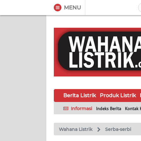
MENU
WAHANA
Tutup
TV
BERITA
LISTRIK
PRODUK
LISTRIK
Berita Listrik
Produk Listrik
HUKUM
LISTRIK
Informasi
Indeks Berita
Kontak 
SEJARAH
LISTRIK
Wahana Listrik
Serba-serbi