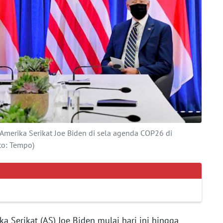
Amerika Serikat Joe Biden di sela agenda COP26 di
to: Tempo)
a Serikat (AS) Joe Biden mulai hari ini hingga