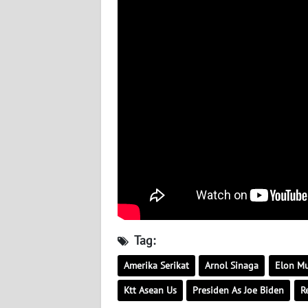
WN
SULBAR
WN
BABEL
WN
SUMBAR
WN
SUMSEL
WN
Tag:
BENGKULU
Amerika Serikat
Arnol Sinaga
Elon M
WN
Ktt Asean Us
Presiden As Joe Biden
R
LAMPUNG