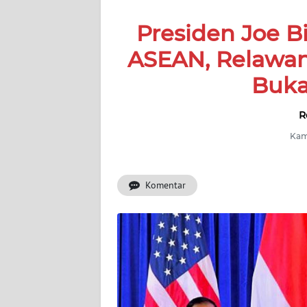
SERBA-
Presiden Joe 
SERBI
ASEAN, Relawan
Informasi
Buka
INDEKS
BERITA
R
Kami
KONTAK
KAMI
Komentar
INFO
IKLAN
TENTANG
KAMI
PEDOMAN