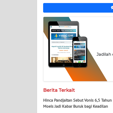
WN
JATENG
WN
NUSANTARA
WN
JOGJA
Jadilah
WN
JATIM
WN
Berita Terkait
BALI
Hinca Pandjaitan Sebut Vonis 6,5 Tahun
WN
Moeis Jadi Kabar Buruk bagi Keadilan
KALBAR