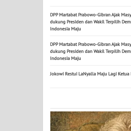
WN
DPP Martabat Prabowo-Gibran Ajak Masy
KALTENG
dukung Presiden dan Wakil Terpilih Dem
Indonesia Maju
WN
KALTARA
DPP Martabat Prabowo-Gibran Ajak Masy
dukung Presiden dan Wakil Terpilih Dem
WN
Indonesia Maju
KALSEL
Jokowi Restui LaNyalla Maju Lagi Ketua
WN
KALTIM
WN
SULSEL
WN
GORONTALO