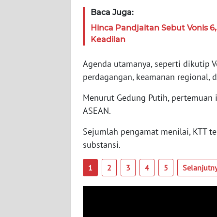
Baca Juga:
WN
Hinca Pandjaitan Sebut Vonis 6
RIAU
Keadilan
WN
Agenda utamanya, seperti dikutip V
SERAMBI
perdagangan, keamanan regional, da
WN
Menurut Gedung Putih, pertemuan 
JAMBI
ASEAN.
WN
Sejumlah pengamat menilai, KTT te
SULTRA
substansi.
WN
1
2
3
4
5
Selanjutn
NTB
WN
SULTENG